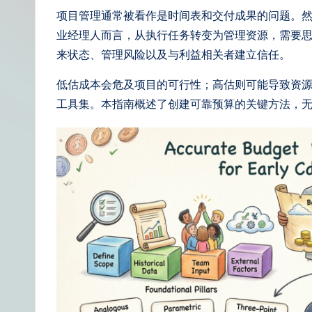
t
项目管理通常被看作是时间表和交付成果的问题。
业经理人而言，从执行任务转变为管理资源，需要
S
来状态、管理风险以及与利益相关者建立信任。
i
低估成本会危及项目的可行性；高估则可能导致资
m
工具集。本指南概述了创建可靠预算的关键方法，
p
li
fi
e
d
C
hi