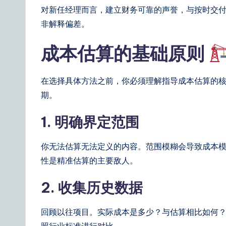
a
对新任经理而言，建立财务可靠的声誉，与按时交
il
非解释偏差。
y
成本估算的基础原则
G
在选择具体方法之前，你必须理解指导成本估算的
ui
期。
d
1. 明确界定范围
e
你无法估算无法定义的内容。范围模糊会导致成本
t
性是精准估算的主要敌人。
o
2. 收集历史数据
A
I
回顾以往项目。实际成本是多少？与估算相比如何