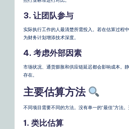
照行业标准进行对比。
&
3. 让团队参与
S
o
实际执行工作的人最清楚所需投入。若在估算过程
为财务计划增添技术深度。
ft
4. 考虑外部因素
w
a
市场状况、通货膨胀和供应链延迟都会影响成本。
存在。
r
主要估算方法
e
S
不同项目需要不同的方法。没有单一的“最佳”方法
o
1. 类比估算
lu