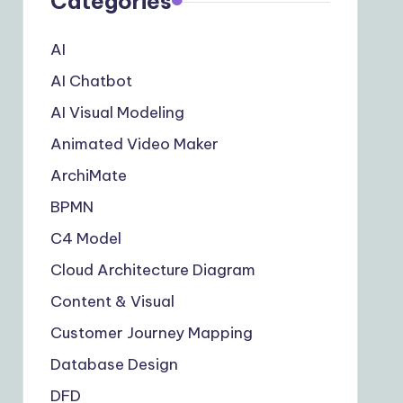
Categories
AI
AI Chatbot
AI Visual Modeling
Animated Video Maker
ArchiMate
BPMN
C4 Model
Cloud Architecture Diagram
Content & Visual
Customer Journey Mapping
Database Design
DFD