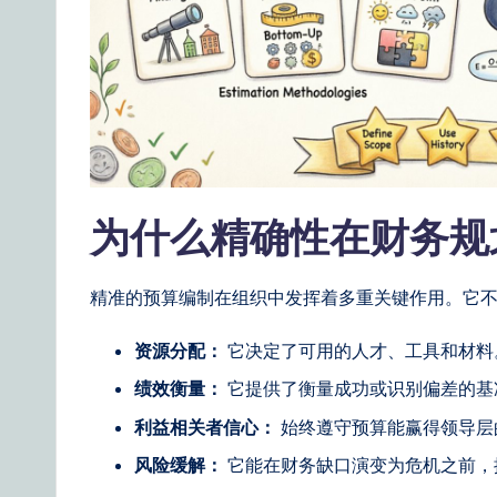
n
e
s
e
|
为什么精确性在财务规
Y
精准的预算编制在组织中发挥着多重关键作用。它
o
资源分配：
它决定了可用的人才、工具和材料
u
绩效衡量：
它提供了衡量成功或识别偏差的基
r
利益相关者信心：
始终遵守预算能赢得领导层
D
风险缓解：
它能在财务缺口演变为危机之前，