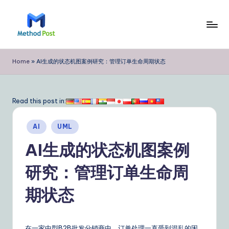
Skip
to
M
content
e
Home
»
AI生成的状态机图案例研究：管理订单生命周期状态
t
h
Read this post in:
o
Posted
d
AI
UML
in
P
AI生成的状态机图案例
o
研究：管理订单生命周
s
期状态
t
Si
在一家中型B2B批发分销商中，订单处理一直受到混乱的困