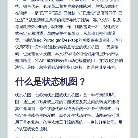
m
扰。销售代表、仓库员工和客户服务团队对订单状态始终存
p
在误解——是“已下单”还是“已付款”？“已发货”是否等同于“已
li
送达”？缺乏清晰且共享的模型导致了延误、客户投诉，以及
每周耗费数小时的手动对账工作。团队需要一种可视化的方
fi
式来定义和沟通订单的完整生命周期，从草稿到交付或退
e
货。借助Visual Paradigm Desktop的AI图表生成功能，他们
仅用不到一分钟就创建出精确且专业的
状态机图
——无需编
d
码，也无需设计技能。本文将详细介绍他们如何提升内部认
C
知清晰度，将AI生成的图表作为动态模型使用，并实现更快的
决策。最终，您将看到AI并非取代建模，而是使其更强大。
hi
什么是状态机图？
n
e
状态机图（也称为状态图或状态机图）是一种行为型UML
s
图，通过展示对象或过程的可能状态及其之间的转换来建模
其生命周期。每个状态代表系统所处的一种条件或模式，当
e
特定事件或条件触发时，就会发生状态转换。该图表特别适
|
用于具有复杂、条件依赖工作流的系统——例如订单处理、用
户认证或设备控制。
Y