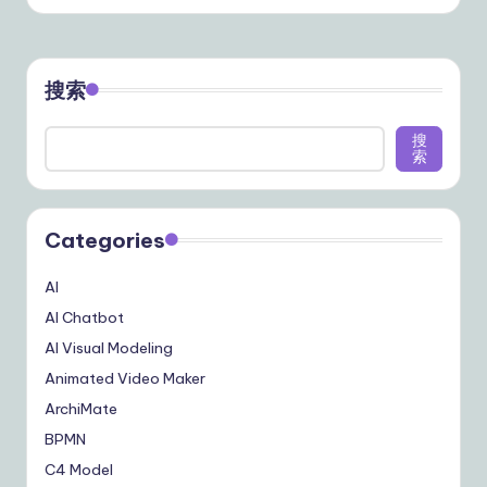
搜索
搜
索
Categories
AI
AI Chatbot
AI Visual Modeling
Animated Video Maker
ArchiMate
BPMN
C4 Model