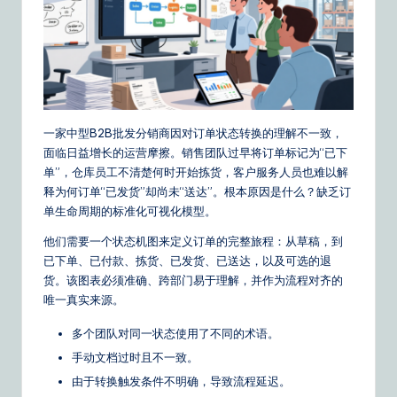
&
S
o
ft
一家中型B2B批发分销商因对订单状态转换的理解不一致，
w
面临日益增长的运营摩擦。销售团队过早将订单标记为“已下
a
单”，仓库员工不清楚何时开始拣货，客户服务人员也难以解
释为何订单“已发货”却尚未“送达”。根本原因是什么？缺乏订
r
单生命周期的标准化可视化模型。
e
他们需要一个状态机图来定义订单的完整旅程：从草稿，到
S
已下单、已付款、拣货、已发货、已送达，以及可选的退
货。该图表必须准确、跨部门易于理解，并作为流程对齐的
o
唯一真实来源。
lu
多个团队对同一状态使用了不同的术语。
ti
手动文档过时且不一致。
o
由于转换触发条件不明确，导致流程延迟。