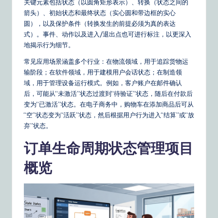
关键元素包括状态（以圆角矩形表示）、转换（状态之间的
o
箭头）、初始状态和最终状态（实心圆和带边框的实心
u
圆），以及保护条件（转换发生的前提必须为真的表达
式）。事件、动作以及进入/退出点也可进行标注，以更深入
r
地揭示行为细节。
D
常见应用场景涵盖多个行业：在物流领域，用于追踪货物运
ai
输阶段；在软件领域，用于建模用户会话状态；在制造领
域，用于管理设备运行模式。例如，客户账户在邮件确认
ly
后，可能从“未激活”状态过渡到“待验证”状态，随后在付款后
G
变为“已激活”状态。在电子商务中，购物车在添加商品后可从
“空”状态变为“活跃”状态，然后根据用户行为进入“结算”或“放
ui
弃”状态。
d
订单生命周期状态管理项目
e
概览
t
o
A
I