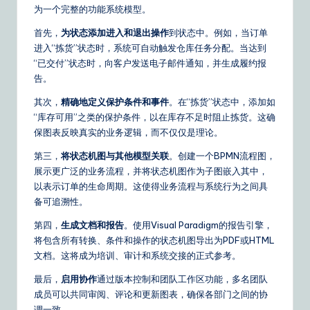
为一个完整的功能系统模型。
首先，
为状态添加进入和退出操作
到状态中。例如，当订单
进入“拣货”状态时，系统可自动触发仓库任务分配。当达到
“已交付”状态时，向客户发送电子邮件通知，并生成履约报
告。
其次，
精确地定义保护条件和事件
。在“拣货”状态中，添加如
“库存可用”之类的保护条件，以在库存不足时阻止拣货。这确
保图表反映真实的业务逻辑，而不仅仅是理论。
第三，
将状态机图与其他模型关联
。创建一个BPMN流程图，
展示更广泛的业务流程，并将状态机图作为子图嵌入其中，
以表示订单的生命周期。这使得业务流程与系统行为之间具
备可追溯性。
第四，
生成文档和报告
。使用Visual Paradigm的报告引擎，
将包含所有转换、条件和操作的状态机图导出为PDF或HTML
文档。这将成为培训、审计和系统交接的正式参考。
最后，
启用协作
通过版本控制和团队工作区功能，多名团队
成员可以共同审阅、评论和更新图表，确保各部门之间的协
调一致。