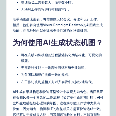
n
培训新员工需要数天，而非数小时。
s
无法对工作流程进行模拟或审计。
若手动创建该图表，将需要数天的会议、修改和设计工作。
相反，他们转向使用Visual Paradigm Desktop的AI图表生成
功能，在几秒钟内就创建出专业且准确的状态机图。
为何使用AI生成状态机图？
可在几秒内将模糊的过程描述转化为结构化、可视化的
模型。
无需设计技能——无需绘图或布局专业知识。
为各团队和部门提供一致的起点。
在工作坊或利益相关方对齐会议中支持快速迭代。
AI生成在早期构思和快速原型设计中表现尤为出色。当团队正
在头脑风暴一个复杂的工作流程（如订单生命周期）时，AI可
立即生成捕捉核心逻辑的草图。这在跨职能工作坊中尤其有
价值，因为销售、物流和IT的利益相关方需要快速达成一致。
它也有助于新成员入职：与其阅读冗长的文档，不如直观地