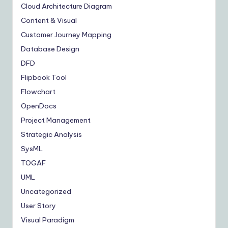
Cloud Architecture Diagram
Content & Visual
Customer Journey Mapping
Database Design
DFD
Flipbook Tool
Flowchart
OpenDocs
Project Management
Strategic Analysis
SysML
TOGAF
UML
Uncategorized
User Story
Visual Paradigm