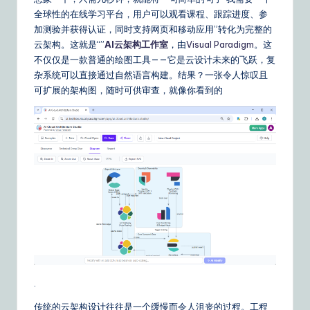
m
全球性的在线学习平台，用户可以观看课程、跟踪进度、参
p
加测验并获得认证，同时支持网页和移动应用”转化为完整的
li
云架构。这就是“”
AI云架构工作室
，由
Visual Paradigm
。这
不仅仅是一款普通的绘图工具——它是云设计未来的飞跃，复
fi
杂系统可以直接通过自然语言构建。结果？一张令人惊叹且
e
可扩展的架构图，随时可供审查，就像你看到的
d
C
hi
n
e
s
e
|
.
Y
传统的云架构设计往往是一个缓慢而令人沮丧的过程。工程