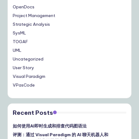
OpenDocs
Project Management
Strategic Analysis
SysML
TOGAF
UML
Uncategorized
User Story
Visual Paradigm
VPasCode
Recent Posts
如何使用AI即时生成和排查代码图语法
评测：通过 Visual Paradigm 的 AI 聊天机器人和