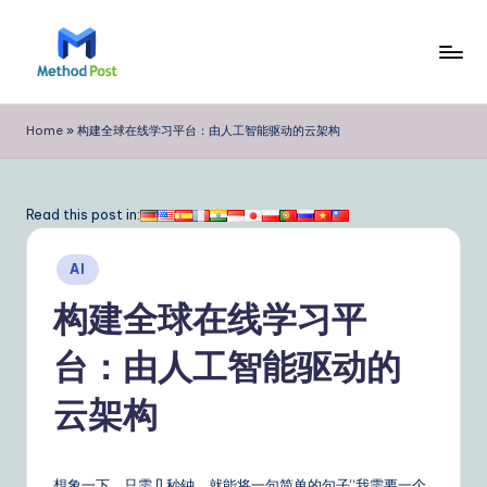
Skip
to
M
content
e
Home
»
构建全球在线学习平台：由人工智能驱动的云架构
t
h
Read this post in:
o
Posted
d
AI
in
P
构建全球在线学习平
o
台：由人工智能驱动的
s
云架构
t
Si
想象一下，只需几秒钟，就能将一句简单的句子“我需要一个