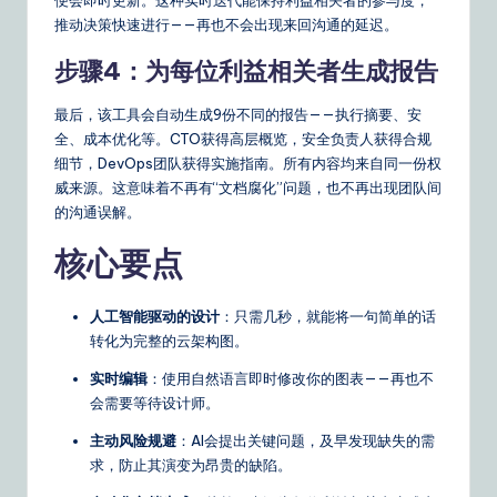
n
推动决策快速进行——再也不会出现来回沟通的延迟。
s
步骤4：为每位利益相关者生成报告
最后，该工具会自动生成9份不同的报告——执行摘要、安
全、成本优化等。CTO获得高层概览，安全负责人获得合规
细节，DevOps团队获得实施指南。所有内容均来自同一份权
威来源。这意味着不再有“文档腐化”问题，也不再出现团队间
的沟通误解。
核心要点
人工智能驱动的设计
：只需几秒，就能将一句简单的话
转化为完整的云架构图。
实时编辑
：使用自然语言即时修改你的图表——再也不
会需要等待设计师。
主动风险规避
：AI会提出关键问题，及早发现缺失的需
求，防止其演变为昂贵的缺陷。