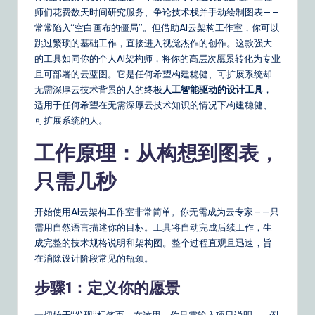
o
师们花费数天时间研究服务、争论技术栈并手动绘制图表——
常常陷入“空白画布的僵局”。但借助AI云架构工作室，你可以
u
跳过繁琐的基础工作，直接进入视觉杰作的创作。这款强大
r
的工具如同你的个人AI架构师，将你的高层次愿景转化为专业
且可部署的云蓝图。它是任何希望构建稳健、可扩展系统却
D
无需深厚云技术背景的人的终极
人工智能驱动的设计工具
，
ai
适用于任何希望在无需深厚云技术知识的情况下构建稳健、
可扩展系统的人。
ly
G
工作原理：从构想到图表，
ui
只需几秒
d
开始使用AI云架构工作室非常简单。你无需成为云专家——只
e
需用自然语言描述你的目标。工具将自动完成后续工作，生
t
成完整的技术规格说明和架构图。整个过程直观且迅速，旨
在消除设计阶段常见的瓶颈。
o
步骤1：定义你的愿景
A
I
一切始于“发现”标签页。在这里，你只需输入项目说明——例