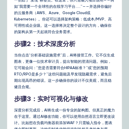
如“我需要一个全球性的在线学习平台……”——并选择你偏好
&
的云服务商（AWS、Azure、Google Cloud或
S
Kubernetes）。你还可以选择架构策略：低成本/MVP、高
可用性或企业级。这一选择将决定整个设计的方向，确保你
o
的架构从第一天起就符合业务需求。
ft
步骤2：技术深度分析
w
a
当你点击“分析基础设施需求”后，AI将接管工作。它不仅生成
图表，更像一位技术审计员，提出智能的澄清问题。例如，
r
它可能会问：“您是否需要符合HIPAA标准？”或“您的预期
e
RTO/RPO是多少？”这些问题能及早发现隐藏需求，避免后
期出现高昂的错误。这一步确保你的设计不仅美观，而且稳
S
健且合规。
o
步骤3：实时可视化与修改
lu
深度分析完成后，AI将生成一份专业的架构图。但真正的魔力
ti
在于这里。通过AI修改功能，你可以使用自然语言立即更改设
o
计。比如想在负载均衡器前添加WAF？只需输入指令，图表
便会即时更新。这种实时迭代能保持利益相关者的参与度，