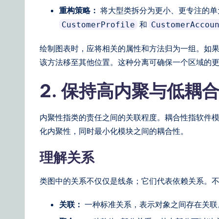
a
重构策略：
将大型类拆分为更小、更专注的单
il
和
CustomerProfile
CustomerAccou
y
绘制图表时，应将相关的属性和方法归为一组。如
G
该方法移至其他位置。这种分离可确保一个区域的
ui
2. 保持高内聚与低耦
d
内聚性指类的责任之间的关联程度。耦合性指软件
e
化内聚性，同时最小化模块之间的耦合性。
t
理解关系
o
类图中的关系不仅仅是线条；它们代表依赖关系。
A
关联：
一种标准关系，表示对象之间存在关联
I