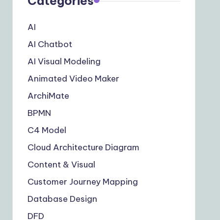
Categories
AI
AI Chatbot
AI Visual Modeling
Animated Video Maker
ArchiMate
BPMN
C4 Model
Cloud Architecture Diagram
Content & Visual
Customer Journey Mapping
Database Design
DFD