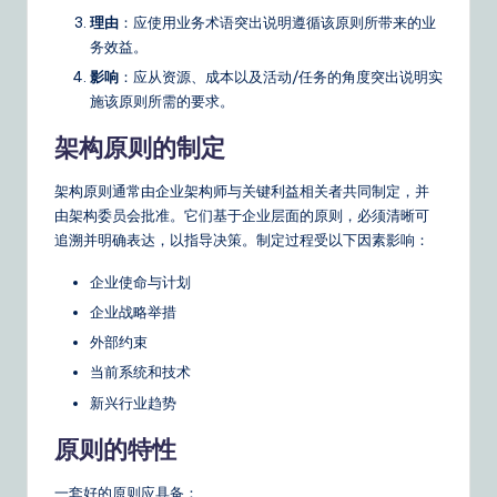
o
理由
：应使用业务术语突出说明遵循该原则所带来的业
u
务效益。
影响
：应从资源、成本以及活动/任务的角度突出说明实
r
施该原则所需的要求。
D
架构原则的制定
ai
架构原则通常由企业架构师与关键利益相关者共同制定，并
ly
由架构委员会批准。它们基于企业层面的原则，必须清晰可
G
追溯并明确表达，以指导决策。制定过程受以下因素影响：
ui
企业使命与计划
d
企业战略举措
e
外部约束
当前系统和技术
t
新兴行业趋势
o
原则的特性
A
I
一套好的原则应具备：