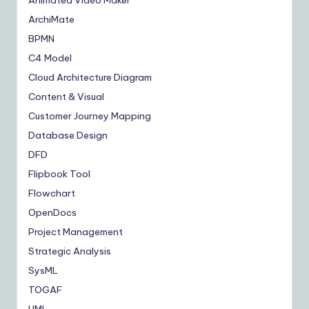
Animated Video Maker
ArchiMate
BPMN
C4 Model
Cloud Architecture Diagram
Content & Visual
Customer Journey Mapping
Database Design
DFD
Flipbook Tool
Flowchart
OpenDocs
Project Management
Strategic Analysis
SysML
TOGAF