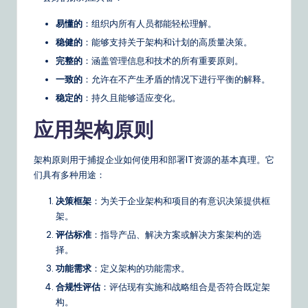
&
易懂的
：组织内所有人员都能轻松理解。
S
稳健的
：能够支持关于架构和计划的高质量决策。
完整的
：涵盖管理信息和技术的所有重要原则。
o
一致的
：允许在不产生矛盾的情况下进行平衡的解释。
ft
稳定的
：持久且能够适应变化。
w
应用架构原则
a
r
架构原则用于捕捉企业如何使用和部署IT资源的基本真理。它
e
们具有多种用途：
S
决策框架
：为关于企业架构和项目的有意识决策提供框
架。
o
评估标准
：指导产品、解决方案或解决方案架构的选
lu
择。
ti
功能需求
：定义架构的功能需求。
合规性评估
：评估现有实施和战略组合是否符合既定架
o
构。