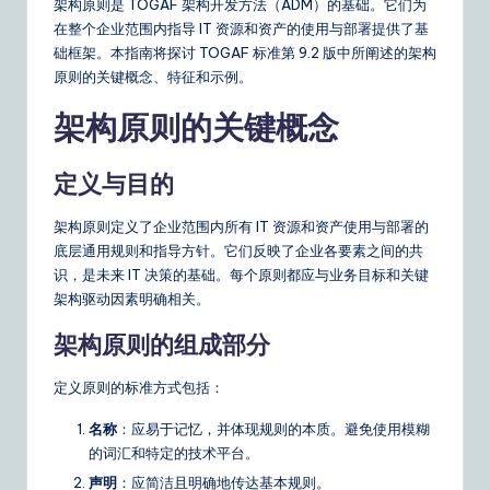
m
架构原则是 TOGAF 架构开发方法（ADM）的基础。它们为
在整个企业范围内指导 IT 资源和资产的使用与部署提供了基
p
础框架。本指南将探讨 TOGAF 标准第 9.2 版中所阐述的架构
li
原则的关键概念、特征和示例。
fi
架构原则的关键概念
e
d
定义与目的
C
架构原则定义了企业范围内所有 IT 资源和资产使用与部署的
hi
底层通用规则和指导方针。它们反映了企业各要素之间的共
识，是未来 IT 决策的基础。每个原则都应与业务目标和关键
n
架构驱动因素明确相关。
e
架构原则的组成部分
s
定义原则的标准方式包括：
e
|
名称
：应易于记忆，并体现规则的本质。避免使用模糊
的词汇和特定的技术平台。
Y
声明
：应简洁且明确地传达基本规则。