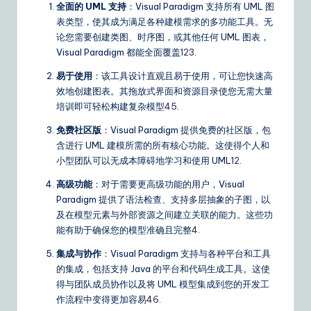
全面的 UML 支持
：Visual Paradigm 支持所有 UML 图
表类型，使其成为满足各种建模需求的多功能工具。无
论您需要创建类图、时序图，或其他任何 UML 图表，
Visual Paradigm 都能全面覆盖
1
2
3
.
易于使用
：该工具设计直观且易于使用，可让您快速高
效地创建图表。其拖放式界面和资源目录使您无需大量
培训即可轻松构建复杂模型
4
5
.
免费社区版
：Visual Paradigm 提供免费的社区版，包
含进行 UML 建模所需的所有核心功能。这使得个人和
小型团队可以无成本障碍地学习和使用 UML
1
2
.
高级功能
：对于需要更高级功能的用户，Visual
Paradigm 提供了语法检查、支持多层抽象的子图，以
及在模型元素与外部资源之间建立关联的能力。这些功
能有助于确保您的模型准确且完整
4
.
集成与协作
：Visual Paradigm 支持与各种平台和工具
的集成，包括支持 Java 的平台和代码生成工具。这使
得与团队成员协作以及将 UML 模型集成到您的开发工
作流程中变得更加容易
4
6
.