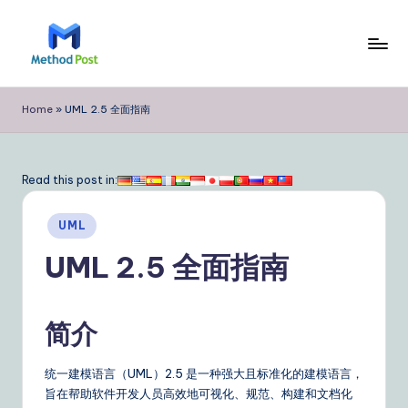
Skip
to
M
content
e
Home
»
UML 2.5 全面指南
t
h
Read this post in:
o
Posted
d
UML
in
P
UML 2.5 全面指南
o
s
简介
t
Si
统一建模语言（UML）2.5 是一种强大且标准化的建模语言，
旨在帮助软件开发人员高效地可视化、规范、构建和文档化