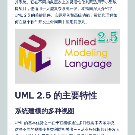
m
其系统。它在不同抽象层次上的灵活性使其既适用于小型敏
p
捷项目，也适用于大型复杂系统开发。本指南深入介绍了
UML 2.5 的关键组件、实际示例和高级功能，帮助您理解如
li
何在整个软件开发生命周期中应用其原则。
fi
e
d
C
hi
n
e
UML 2.5 的主要特性
s
e
系统建模的多种视图
|
UML 的基本优势之一在于它能够通过多种视角来表示系统。
Y
这些不同的视图使各类利益相关者——从业务分析师到开发人