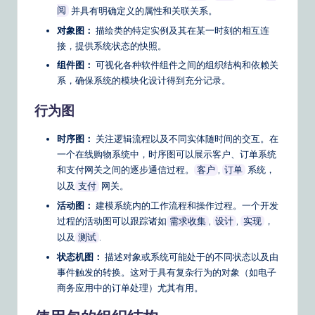
并具有明确定义的属性和关联关系。
阅
&
对象图：
描绘类的特定实例及其在某一时刻的相互连
S
接，提供系统状态的快照。
o
组件图：
可视化各种软件组件之间的组织结构和依赖关
系，确保系统的模块化设计得到充分记录。
ft
行为图
w
a
时序图：
关注逻辑流程以及不同实体随时间的交互。在
一个在线购物系统中，时序图可以展示客户、订单系统
r
和支付网关之间的逐步通信过程。
,
系统，
客户
订单
e
以及
网关。
支付
S
活动图：
建模系统内的工作流程和操作过程。一个开发
过程的活动图可以跟踪诸如
,
,
，
需求收集
设计
实现
o
以及
.
测试
lu
状态机图：
描述对象或系统可能处于的不同状态以及由
ti
事件触发的转换。这对于具有复杂行为的对象（如电子
商务应用中的订单处理）尤其有用。
o