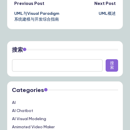
Post
Previous Post
Next Post
UML与Visual Paradigm
UML概述
navigation
系统建模与开发综合指南
搜索
搜
索
Categories
AI
AI Chatbot
AI Visual Modeling
Animated Video Maker