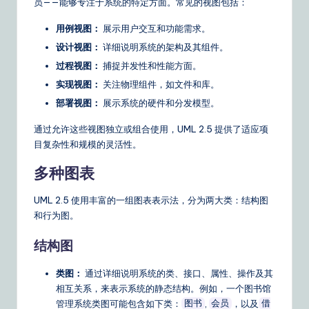
员——能够专注于系统的特定方面。常见的视图包括：
o
用例视图：
展示用户交互和功能需求。
u
设计视图：
详细说明系统的架构及其组件。
r
过程视图：
捕捉并发性和性能方面。
D
实现视图：
关注物理组件，如文件和库。
ai
部署视图：
展示系统的硬件和分发模型。
ly
通过允许这些视图独立或组合使用，UML 2.5 提供了适应项
G
目复杂性和规模的灵活性。
ui
多种图表
d
UML 2.5 使用丰富的一组图表表示法，分为两大类：结构图
e
和行为图。
t
结构图
o
类图：
通过详细说明系统的类、接口、属性、操作及其
A
相互关系，来表示系统的静态结构。例如，一个图书馆
I
管理系统类图可能包含如下类：
,
，以及
图书
会员
借