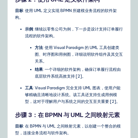
n
目标
: 使用 UML 定义实现 BPMN 所建模业务流程的软件架
s
构。
示例
: 继续以零售公司为例，下一步是设计支持订单履行
流程的软件架构。
方法
: 使用 Visual Paradigm 的 UML 工具创建类
图、时序图和用例图，详细说明软件组件及其交互
关系。
结果
: 一个详细的软件架构，确保订单履行流程由
底层软件系统高效支持 [2]。
工具
: Visual Paradigm 完全支持 UML 图表，使用户能
够精确且清晰地设计系统。该工具还支持生成用例模
型，这对于理解用户与系统之间的交互至关重要 [2]。
步骤 3：在 BPMN 与 UML 之间映射元素
目标
: 在 BPMN 与 UML 之间映射元素，以创建一个整合的模
型，连接业务流程与软件架构。