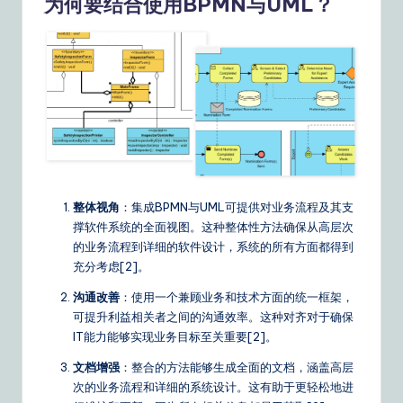
为何要结合使用BPMN与UML？
o
u
r
D
ai
ly
G
整体视角
：集成BPMN与UML可提供对业务流程及其支
ui
撑软件系统的全面视图。这种整体性方法确保从高层次
d
的业务流程到详细的软件设计，系统的所有方面都得到
充分考虑[2]。
e
沟通改善
：使用一个兼顾业务和技术方面的统一框架，
t
可提升利益相关者之间的沟通效率。这种对齐对于确保
o
IT能力能够实现业务目标至关重要[2]。
A
文档增强
：整合的方法能够生成全面的文档，涵盖高层
次的业务流程和详细的系统设计。这有助于更轻松地进
I