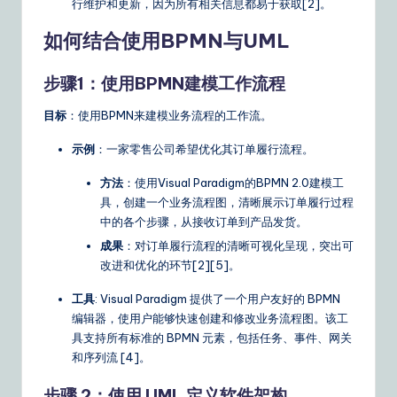
行维护和更新，因为所有相关信息都易于获取[2]。
&
如何结合使用BPMN与UML
S
o
步骤1：使用BPMN建模工作流程
ft
目标
：使用BPMN来建模业务流程的工作流。
w
示例
：一家零售公司希望优化其订单履行流程。
a
方法
：使用Visual Paradigm的BPMN 2.0建模工
r
具，创建一个业务流程图，清晰展示订单履行过程
中的各个步骤，从接收订单到产品发货。
e
成果
：对订单履行流程的清晰可视化呈现，突出可
S
改进和优化的环节[2][5]。
o
工具
: Visual Paradigm 提供了一个用户友好的 BPMN
lu
编辑器，使用户能够快速创建和修改业务流程图。该工
具支持所有标准的 BPMN 元素，包括任务、事件、网关
ti
和序列流 [4]。
o
步骤 2：使用 UML 定义软件架构