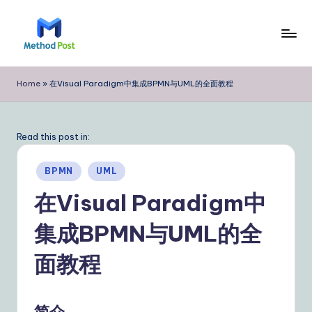
Skip
to
M
content
e
Home
»
在Visual Paradigm中集成BPMN与UML的全面教程
t
h
Read this post in:
o
Posted
d
BPMN
UML
in
P
在Visual Paradigm中
o
集成BPMN与UML的全
s
面教程
t
Si
简介