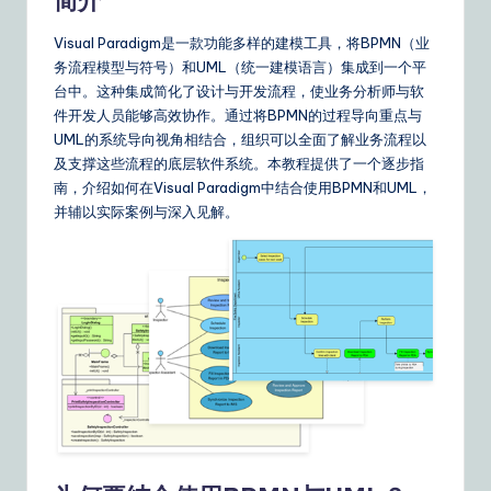
m
p
Visual Paradigm是一款功能多样的建模工具，将BPMN（业
li
务流程模型与符号）和UML（统一建模语言）集成到一个平
台中。这种集成简化了设计与开发流程，使业务分析师与软
fi
件开发人员能够高效协作。通过将BPMN的过程导向重点与
e
UML的系统导向视角相结合，组织可以全面了解业务流程以
及支撑这些流程的底层软件系统。本教程提供了一个逐步指
d
南，介绍如何在Visual Paradigm中结合使用BPMN和UML，
C
并辅以实际案例与深入见解。
hi
n
e
s
e
|
Y