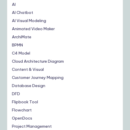
AI
AI Chatbot
AI Visual Modeling
Animated Video Maker
ArchiMate
BPMN
C4 Model
Cloud Architecture Diagram
Content & Visual
Customer Journey Mapping
Database Design
DFD
Flipbook Tool
Flowchart
OpenDocs
Project Management