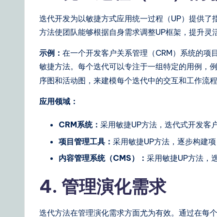
&
迭代开发为以敏捷方式应用统一过程（UP）提供了指
S
方法使团队能够根据自身需求调整UP框架，提升灵
o
示例：
在一个开发客户关系管理（CRM）系统的项
敏捷方法。每个迭代可以专注于一组特定的用例，
ft
序图和活动图，来建模每个迭代中的交互和工作流
w
应用领域：
a
CRM系统：
采用敏捷UP方法，迭代式开发客
r
项目管理工具：
采用敏捷UP方法，逐步构建
e
内容管理系统（CMS）：
采用敏捷UP方法，
S
4. 管理演化需求
o
lu
迭代方法在管理演化需求方面尤为有效。通过在每