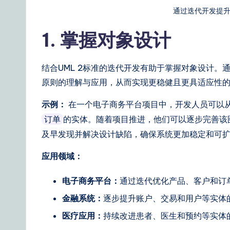
通过迭代开发提升
n
1. 掌握对象设计
e
s
结合UML 2标准的迭代开发有助于掌握对象设计
e
原则的理解与应用，从而实现更稳健且更具适应性
|
示例：
在一个电子商务平台项目中，开发人员可以
的实体。随着项目推进，他们可以逐步完善该
订单
Y
及早发现并解决设计缺陷，确保系统更加稳定和可
o
应用领域：
u
电子商务平台：
通过迭代优化产品、客户和订
r
金融系统：
逐步提升账户、交易和用户等实体
D
医疗应用：
持续改进患者、医生和预约等实体