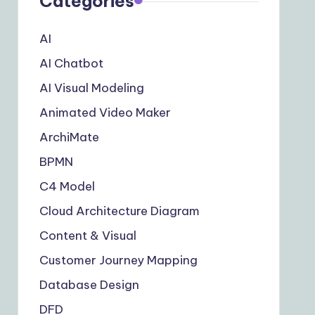
Categories
AI
AI Chatbot
AI Visual Modeling
Animated Video Maker
ArchiMate
BPMN
C4 Model
Cloud Architecture Diagram
Content & Visual
Customer Journey Mapping
Database Design
DFD