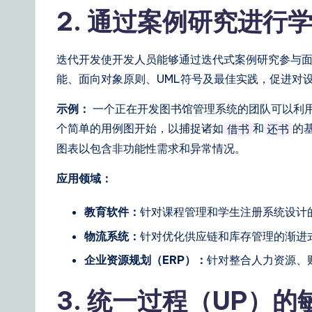
a
2. 通过案例研究进行
il
y
迭代开发使开发人员能够通过迭代式案例研究参与面
能、面向对象原则、UML符号及最佳实践，促进对
G
示例：
一个正在开发图书馆管理系统的团队可以利用
ui
个简单的用例图开始，以捕捉诸如
和
的
借书
还书
d
图表以包含非功能性需求和异常情况。
e
应用领域：
t
教育软件：
针对课程管理和学生注册系统设计
o
物流系统：
针对优化供应链和库存管理的渐进
企业资源规划（ERP）：
针对整合人力资源、
A
3. 统一过程（UP）
I