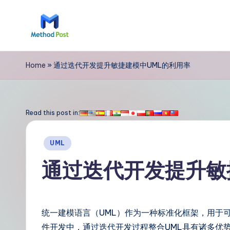
Skip
to
M
content
e
Home
»
通过迭代开发提升敏捷建模中UML的利用率
t
h
Read this post in:
o
Posted
UML
d
in
通过迭代开发提升敏
P
o
统一建模语言（UML）作为一种标准化框架，用于
s
件开发中，通过迭代开发过程整合UML具有诸多优