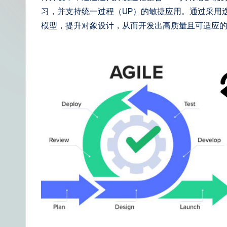
t
习，并支持统一过程（UP）的敏捷应用。通过采用
模型，提升对象设计，从而开发出高质量且可适应
S
i
m
p
li
fi
e
d
C
hi