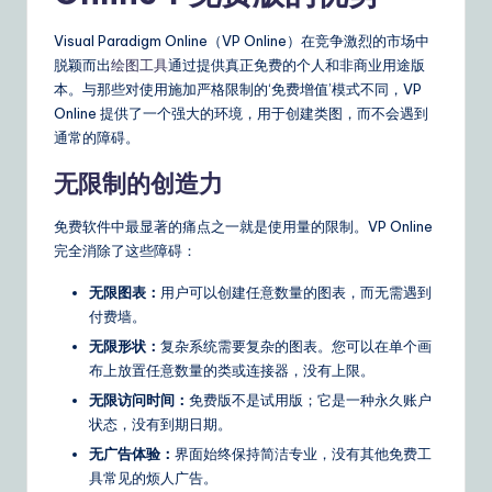
&
Visual Paradigm Online（VP Online）在竞争激烈的市场中
S
脱颖而出
绘图工具
通过提供真正免费的个人和非商业用途版
本。与那些对使用施加严格限制的‘免费增值’模式不同，VP
o
Online 提供了一个强大的环境，用于创建类图，而不会遇到
ft
通常的障碍。
w
无限制的创造力
a
免费软件中最显著的痛点之一就是使用量的限制。VP Online
r
完全消除了这些障碍：
e
无限图表：
用户可以创建任意数量的图表，而无需遇到
S
付费墙。
无限形状：
复杂系统需要复杂的图表。您可以在单个画
o
布上放置任意数量的类或连接器，没有上限。
lu
无限访问时间：
免费版不是试用版；它是一种永久账户
ti
状态，没有到期日期。
无广告体验：
界面始终保持简洁专业，没有其他免费工
o
具常见的烦人广告。