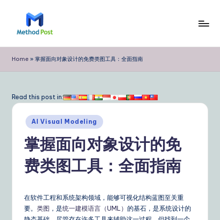
Skip
to
M
content
e
Home
»
掌握面向对象设计的免费类图工具：全面指南
t
h
Read this post in:
o
Posted
d
AI Visual Modeling
in
P
掌握面向对象设计的免
o
费类图工具：全面指南
s
t
在软件工程和系统架构领域，能够可视化结构蓝图至关重
Si
要。
类图
，是
统一建模语言（UML）
的基石，是系统设计的
静态基础。尽管存在许多工具来辅助这一过程，但找到一个