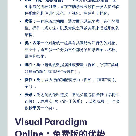
o
组集成的图表组成，旨在帮助系统和软件开发人员对软
u
件系统的构件进行规范、可视化、构建和文档化。
类图：
一种静态结构图，通过展示系统的类、它们的属
r
性、操作（或方法）以及对象之间的关系来描述系统的
D
结构。
ai
类：
表示一个对象或一组具有共同结构和行为的对象。
在图中，通常以一个分为三个部分的矩形表示：名称、
ly
属性和操作。
G
属性：
类中包含的数据属性或变量（例如，“汽车”类可
能具有“颜色”或“型号”等属性）。
ui
操作：
类可以执行的功能或行为（例如，“加速”或“刹
d
车”）。
e
关系：
类之间的逻辑连接。常见类型包括
关联
（结构性
连接），
继承/泛化
（父-子关系），以及
依赖
（一个类
t
依赖于另一个类）。
o
Visual Paradigm
A
Online：免费版的优势
I