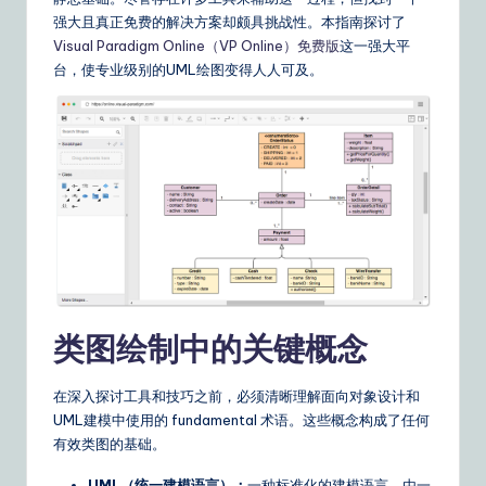
m
强大且真正免费的解决方案却颇具挑战性。本指南探讨了
p
Visual Paradigm Online（VP Online）免费版
这一强大平
li
台，使专业级别的UML绘图变得人人可及。
fi
e
d
C
hi
n
e
类图绘制中的关键概念
s
e
在深入探讨工具和技巧之前，必须清晰理解面向对象设计和
UML建模中使用的 fundamental 术语。这些概念构成了任何
|
有效类图的基础。
Y
UML（统一建模语言）：
一种标准化的建模语言，由一