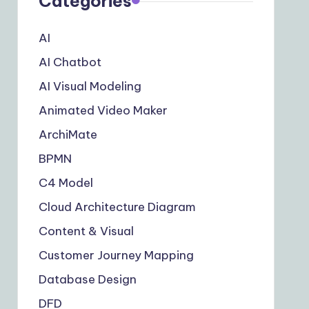
Categories
AI
AI Chatbot
AI Visual Modeling
Animated Video Maker
ArchiMate
BPMN
C4 Model
Cloud Architecture Diagram
Content & Visual
Customer Journey Mapping
Database Design
DFD