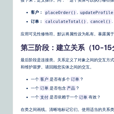
接下来，定义操作。问：「这个实体可以执行哪些
客户：
,
placeOrder()
updateProfile
订单：
,
.
calculateTotal()
cancel()
应用可见性修饰符。默认将属性设为私有。暴露属
第三阶段：建立关系（10-1
最后阶段是连接类。关系定义了对象之间的交互方
和维护噩梦。请回顾您实体之间的交互。
一个
是否有多个
?
客户
订单
一个
是否包含
?
订单
产品
一个
是否依赖于一个
有效？
支付
订单
在类之间画线。清晰地标记它们。使用适当的关系