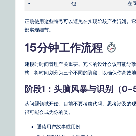
~
包
在
&
S
正确使用这些符号可以避免在实现阶段产生混淆。
o
部实现细节。
ft
15分钟工作流程
w
建模时时间管理至关重要。冗长的设计会议可能导
a
构。将时间划分为三个不同的阶段，以确保你高效
r
阶段1：头脑风暴与识别（0-
e
从问题领域开始。目前不要考虑代码。思考涉及的
S
很可能会成为你的类。
o
通读用户故事或用例。
lu