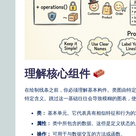
n
e
s
e
|
理解核心组件
Y
o
在绘制线条之前，你必须理解基本构件。类图由特定
u
特定含义。跳过这一基础往往会导致模糊的图表，
r
类：
基本单元。它代表具有相似特征和行为的
D
属性：
类中所包含的数据。这些是定义状态的
操作：
可用于与数据交互的方法或函数。