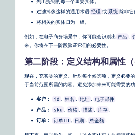
列出提到的每一个重要实体。
ti
过滤掉像这样的通用术语
或
除非它
经理
系统
o
将相关的实体归为一组。
n
例如，在电子商务场景中，你可能会识别出
,
产品
来。你将在下一阶段验证它们的必要性。
s
第二阶段：定义结构和属性（5
现在，充实类的定义。针对每个候选项，定义必要的
于当前范围所需的内容。避免添加未来可能需要的
客户：
,
,
,
.
id
姓名
地址
电子邮件
产品：
,
,
,
.
sku
价格
描述
库存
订单：
,
,
.
订单ID
日期
总金额