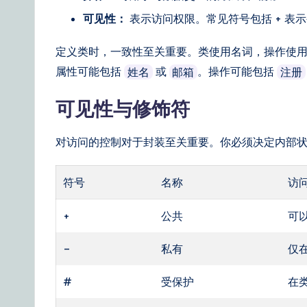
a
可见性：
表示访问权限。常见符号包括 + 表示
il
定义类时，一致性至关重要。类使用名词，操作使
y
属性可能包括
或
。操作可能包括
姓名
邮箱
注册
G
可见性与修饰符
ui
对访问的控制对于封装至关重要。你必须决定内部
d
e
符号
名称
访
t
+
公共
可
o
–
私有
仅
A
#
受保护
在
I