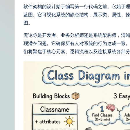
t
软件架构的设计始于编写第一行代码之前。它始于
蓝图。它可视化系统的静态结构，展示类、属性、
S
图。
i
无论你是开发者、业务分析师还是系统架构师，清
m
现潜在问题。它确保所有人对系统的行为达成一致
们将聚焦于核心元素、逻辑流程以及连接系统各部
p
li
fi
e
d
C
hi