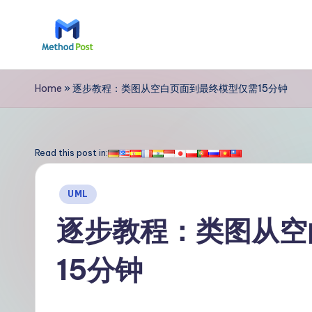
Skip
to
M
content
e
Home
»
逐步教程：类图从空白页面到最终模型仅需15分钟
t
h
Read this post in:
o
Posted
UML
d
in
逐步教程：类图从空
P
15分钟
o
s