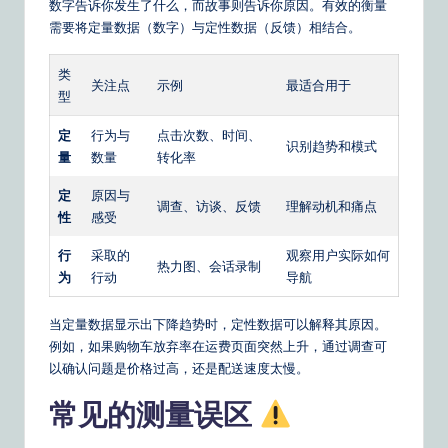
数字告诉你发生了什么，而故事则告诉你原因。有效的衡量
需要将定量数据（数字）与定性数据（反馈）相结合。
类
关注点
示例
最适合用于
型
定
行为与
点击次数、时间、
识别趋势和模式
量
数量
转化率
定
原因与
调查、访谈、反馈
理解动机和痛点
性
感受
行
采取的
观察用户实际如何
热力图、会话录制
为
行动
导航
当定量数据显示出下降趋势时，定性数据可以解释其原因。
例如，如果购物车放弃率在运费页面突然上升，通过调查可
以确认问题是价格过高，还是配送速度太慢。
常见的测量误区