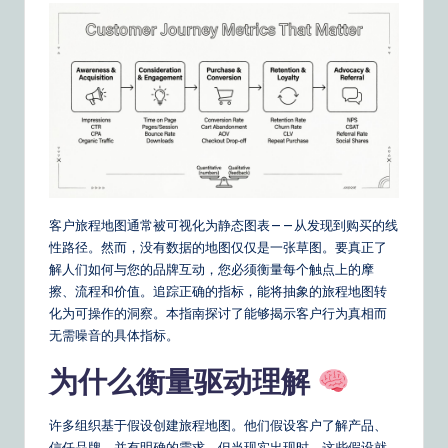
m
p
li
fi
e
d
C
客户旅程地图通常被可视化为静态图表——从发现到购买的线
hi
性路径。然而，没有数据的地图仅仅是一张草图。要真正了
n
解人们如何与您的品牌互动，您必须衡量每个触点上的摩
擦、流程和价值。追踪正确的指标，能将抽象的旅程地图转
e
化为可操作的洞察。本指南探讨了能够揭示客户行为真相而
s
无需噪音的具体指标。
e
为什么衡量驱动理解
|
Y
许多组织基于假设创建旅程地图。他们假设客户了解产品、
信任品牌，并有明确的需求。但当现实出现时，这些假设就