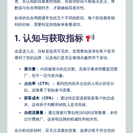
类。在认知阶段重要的指标，在留存阶段可能毫无意义。将
&
数据与生命周期对齐，才能确保其相关性。
S
标准的生命周期通常包括五个不同的阶段。每个阶段都有独
特的目标，需要特定的指标来衡量成功。
o
1. 认知与获取指标
ft
w
这是进入点。目标是提高可见性。您需要知道潜在客户是否
a
看到了您的品牌，以及他们是否足够感兴趣而停下滚动。
r
展示量：
内容被展示的总次数。高展示量表明覆盖范围
e
广，但不一定代表兴趣。
点击率（CTR）：
看到您内容并点击的人所占的百分
S
比。这衡量了初始参与质量。
o
获客成本（CPA）：
通过特定渠道获取新客户的总成
lu
本。这有助于判断营销投入是否高效。
自然流量量：
通过搜索引擎自然访问的访客数量，未经
ti
过付费推广。这表明品牌的权威性和相关性。
o
在分析此阶段时，应关注流量的质量。如果访客不符合您的