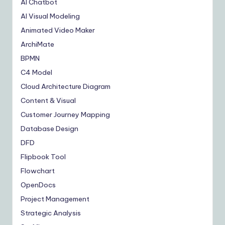
AI Chatbot
AI Visual Modeling
Animated Video Maker
ArchiMate
BPMN
C4 Model
Cloud Architecture Diagram
Content & Visual
Customer Journey Mapping
Database Design
DFD
Flipbook Tool
Flowchart
OpenDocs
Project Management
Strategic Analysis