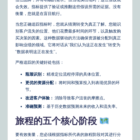
o
会失效。指标提供了验证或推翻这些假设所需的证据。没有
u
衡量，您就是在盲目航行。
r
当您正确追踪指标时，您就从猜测转变为真正了解。您能识
别客户流失的位置、他们花费最多时间的环节，以及触发购
D
买决策的因素。这种数据驱动的方法确保资源被分配到真正
ai
影响业绩的领域。它将对话从“我们认为这正在发生”转变为
“数据表明这正在发生”。
ly
严格追踪的关键好处包括：
G
瓶颈识别：
精准定位流程停滞的具体位置。
ui
更优的资源分配：
将时间和预算投入到表现优异的环
d
节。
e
改进客户体验：
消除导致客户沮丧的摩擦点。
t
准确预测：
基于历史数据预测未来的收入和流失率。
o
旅程的五个核心阶段
A
要有效衡量，您必须根据指标所代表的旅程阶段对其进行分
I