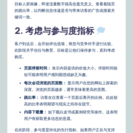
n
目标人群画像，即使流量数字很高也毫无意义。查看着陆页
的跳出率，以判断信息传递是否与带来访客的广告或搜索关
s
键词一致。
2. 考虑与参与度指标
客户到达后，会开始评估选项，将您与竞争对手进行比较。
此阶段关乎信任与教育。目标是让他们保持参与，直到考虑
购买。
页面停留时间：
表示内容提供的价值大小。停留时间较
短可能表明用户感到困惑或缺乏兴趣。
每次会话浏览的页面数：
显示用户在您的网站上探索的
深度。浏览的页面越多，通常意味着更高的意图。
跳出率：
访客在仅查看一个页面后离开的比例。此处较
高的比率表明期望与现实之间存在脱节。
内容下载量：
如下载白皮书或案例研究等操作。这表明
用户有获取更多信息的意愿。
在此阶段，参与度是转化的先行指标。如果用户正在与支持