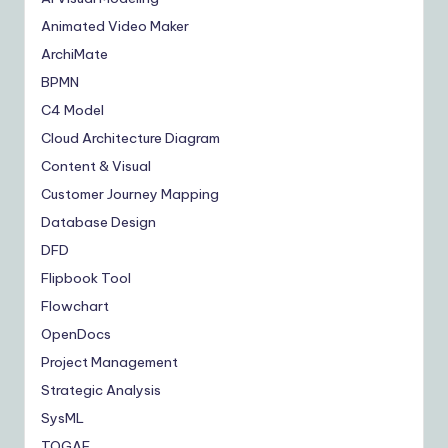
Animated Video Maker
ArchiMate
BPMN
C4 Model
Cloud Architecture Diagram
Content & Visual
Customer Journey Mapping
Database Design
DFD
Flipbook Tool
Flowchart
OpenDocs
Project Management
Strategic Analysis
SysML
TOGAF