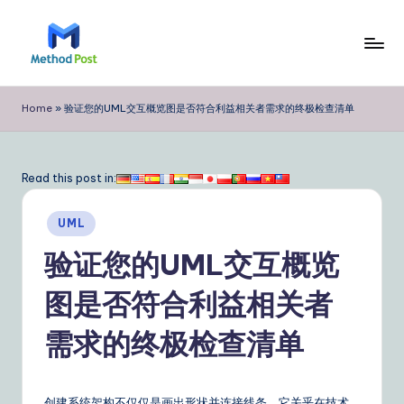
Skip
to
M
content
e
Home
»
验证您的UML交互概览图是否符合利益相关者需求的终极检查清单
t
h
Read this post in:
o
Posted
d
UML
in
P
验证您的UML交互概览
o
图是否符合利益相关者
s
需求的终极检查清单
t
Si
创建系统架构不仅仅是画出形状并连接线条。它关乎在技术