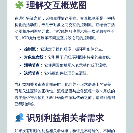
理解交互概览图
o
u
在进行验证之前，必须先理解该图稿。交互概览图是一种结
r
构化的活动图，专注于对象之间交互的控制流。它结合了活
动图和序列图的元素。与按线性顺序展示每一次消息交换不
D
同，IOD允许您展示不同交互片段之间的控制流。
ai
控制流：
它决定了操作顺序、循环和条件分支。
ly
对象生命线：
它引用了详细序列图中特定的生命线。
G
活动节点：
它使用圆角矩形来表示动作或子流程。
ui
决策节点：
它根据条件处理分支逻辑。
d
当利益相关者审查此图表时，他们并不追求语法上的完美，
e
而是关注逻辑的正确性。流程是否与业务流程一致？系统的
边界是否符合预期？验证确保在编写代码之前，这些问题都
t
已得到解答。
o
识别利益相关者需求
A
I
如果没有明确的利益相关者标准，验证是不可能的。不同的