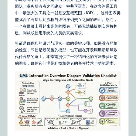
m
团队与业务所有者之间建立一种共享语言。在这套沟通工具
p
中，最强大的工具之一就是交互概览图（IOD）。这种图表类
li
型弥合了高层活动流程与详细序列交互之间的差距。然而，
一个在屏幕上看起来完美的图表，可能无法捕捉到实际将构
fi
建、测试或使用系统的人员的真实需求。
e
验证是确保您的设计与现实一致的关键步骤。如果没有严格
d
的检查，即使是最优雅的模型，也可能在开发周期后期导致
代价高昂的返工。本指南提供了一种结构化的方法来验证您
C
的图表，确保它们满足利益相关者的各项技术与功能需求。
hi
n
e
s
e
|
Y