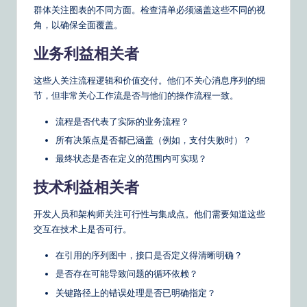
群体关注图表的不同方面。检查清单必须涵盖这些不同的视
&
角，以确保全面覆盖。
S
业务利益相关者
o
这些人关注流程逻辑和价值交付。他们不关心消息序列的细
ft
节，但非常关心工作流是否与他们的操作流程一致。
w
流程是否代表了实际的业务流程？
a
所有决策点是否都已涵盖（例如，支付失败时）？
r
最终状态是否在定义的范围内可实现？
e
技术利益相关者
S
开发人员和架构师关注可行性与集成点。他们需要知道这些
o
交互在技术上是否可行。
lu
在引用的序列图中，接口是否定义得清晰明确？
ti
是否存在可能导致问题的循环依赖？
o
关键路径上的错误处理是否已明确指定？