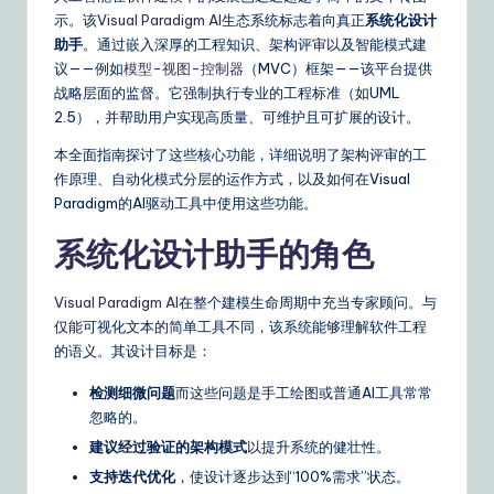
m
示。该
Visual Paradigm AI
生态系统标志着向真正
系统化设计
p
助手
。通过嵌入深厚的工程知识、架构评审以及智能模式建
li
议——例如
模型-视图-控制器
（MVC）框架——该平台提供
战略层面的监督。它强制执行专业的工程标准（如UML
fi
2.5），并帮助用户实现高质量、可维护且可扩展的设计。
e
本全面指南探讨了这些核心功能，详细说明了架构评审的工
d
作原理、自动化模式分层的运作方式，以及如何在Visual
Paradigm的AI驱动工具中使用这些功能。
C
系统化设计助手的角色
hi
n
Visual Paradigm AI
在整个建模生命周期中充当专家顾问。与
e
仅能可视化文本的简单工具不同，该系统能够理解软件工程
的语义。其设计目标是：
s
检测细微问题
而这些问题是手工绘图或普通AI工具常常
e
忽略的。
|
建议经过验证的架构模式
以提升系统的健壮性。
Y
支持迭代优化
，使设计逐步达到“100%需求”状态。