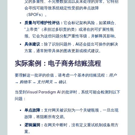
义的多重性、不完整数据流以及未处理的异常。它特别
&
会寻找可能导致系统稳定性受损的单点故障
（SPOFs）。
S
质量与可维护性评估：
它会标记架构风险，如紧耦合、
o
“上帝类”（承担过多职责的类）或潜在的可扩展性瓶
颈。它会为这些问题分配严重性等级，并解释其影响。
ft
具体建议：
除了识别问题外，AI还会提出可操作的解决
w
方案，通常附带具体的图表更新或模式建议。
a
实际案例：电子商务结账流程
r
要理解这一批评的价值，请考虑一个基本的结账流程：
用户
e
→ 购物车 → 支付网关 → 确认
.
S
当受到
Visual Paradigm AI 的
批评时，系统可能会检测到以下
o
问题：
lu
单点故障：
支付网关被识别为一个关键瓶颈，一旦出现
ti
故障，将阻断所有交易。
逻辑漏洞：
在网关中断时，没有定义重试机制或备用方
o
案。