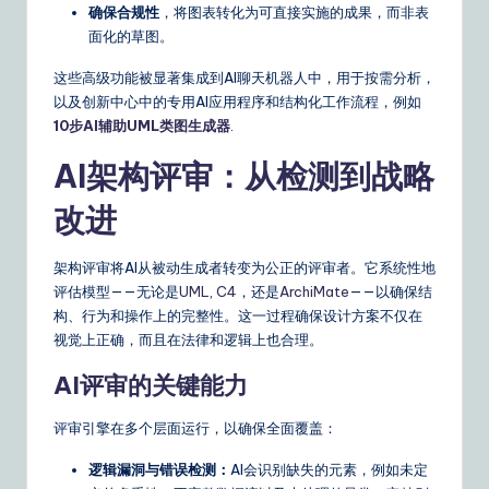
o
确保合规性
，将图表转化为可直接实施的成果，而非表
面化的草图。
u
这些高级功能被显著集成到AI聊天机器人中，用于按需分析，
r
以及创新中心中的专用AI应用程序和结构化工作流程，例如
D
10步AI辅助UML类图生成器
.
ai
AI架构评审：从检测到战略
ly
改进
G
ui
架构评审将AI从被动生成者转变为公正的评审者。它系统性地
评估模型——无论是
UML
,
C4
，还是
ArchiMate
——以确保结
d
构、行为和操作上的完整性。这一过程确保设计方案不仅在
e
视觉上正确，而且在法律和逻辑上也合理。
t
AI评审的关键能力
o
评审引擎在多个层面运行，以确保全面覆盖：
A
逻辑漏洞与错误检测：
AI会识别缺失的元素，例如未定
I