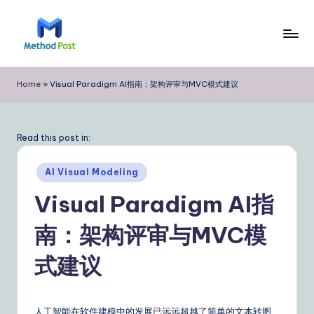
Skip
to
M
content
e
Home
»
Visual Paradigm AI指南：架构评审与MVC模式建议
t
h
Read this post in:
o
Posted
d
AI Visual Modeling
in
P
Visual Paradigm AI指
o
南：架构评审与MVC模
s
式建议
t
Si
人工智能在软件建模中的发展已远远超越了简单的文本转图