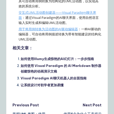
具可自动将用例转换为结构化的UML活动图，以实现高
效的系统分析。
交互式UML活动图创建器——Visual Paradigm聊天界
面
：通过Visual Paradigm的AI聊天界面，使用自然语言
输入实时生成和编辑UML活动图。
用于将用例转换为活动图的AI驱动编辑器
：一种AI驱动的
编辑器，可自动将用例描述转换为带有智能建议的结构化
UML活动图。
相关文章：
如何使用Illumy生成惊艳的AI幻灯片：一步步指南
如何使用 Visual Paradigm 的 AI Markdown 制作器
创建惊艳的动画演示文稿
Visual Paradigm AI聊天机器人的全面指南
让系统设计对初学者更加易懂
Post
Previous Post
Next Post
掌握UML类图：使用
使用5个为什么工具揭示