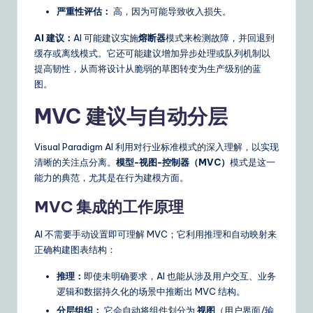
n
严重性评估：
高，因为可能导致收入损失。
s
AI 建议：
AI 可能建议实施
熔断器
模式来检测故障，并回退到
缓存或离线模式。它还可能建议增加异步处理或队列机制以
提高韧性，从而将设计从脆弱的草图转变为生产级别的蓝
图。
MVC 建议与自动分层
Visual Paradigm AI 利用对行业标准模式的深入理解，以实现
清晰的关注点分离。
模型-视图-控制器（MVC）
模式是这一
能力的典范，尤其是在行为建模方面。
MVC 集成的工作原理
AI 不需要手动设置即可理解 MVC；它利用推理和自动映射来
正确构建图表结构：
推理：
即使未明确要求，AI 也能从涉及用户交互、业务
逻辑和数据持久化的场景中推断出 MVC 结构。
分层组织：
它会自动将组件划分为
视图
（用户界面/输