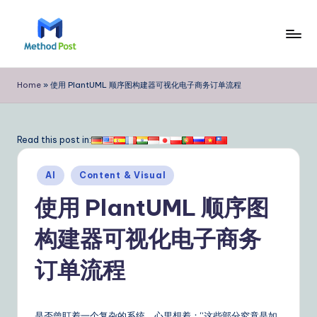
Skip
to
M
content
e
Home
»
使用 PlantUML 顺序图构建器可视化电子商务订单流程
t
h
Read this post in:
o
Posted
d
AI
Content & Visual
in
P
使用 PlantUML 顺序图
o
构建器可视化电子商务
s
订单流程
t
Si
是否曾盯着一个复杂的系统，心里想着：“这些部分究竟是如