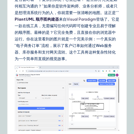
m
何相互沟通的？”如果你是软件架构师、业务分析师，或者只
p
是想理清系统行为的人，你就需要一张清晰的地图。这正是“”
li
PlantUML 顺序图构建器
来自
Visual Paradigm
登场了。它是
一款在线工具，无需编写任何代码即可创建专业且易于理解
fi
的顺序图。最棒的是？它完全免费，且直接在你的浏览器中
e
运行。你在这里看到的图片就是一个完美示例：一个真实的
“电子商务订单”流程，展示了客户订单如何通过Web服务
d
器、库存服务和支付网关流转。这个工具将这种复杂性转化
C
为一个简单而直观的视觉故事。
hi
n
e
s
e
|
Y