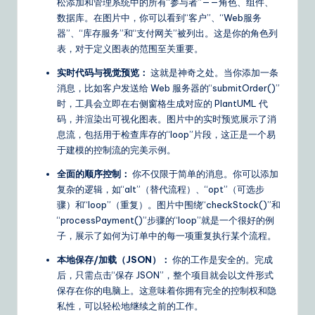
松添加和管理系统中的所有“参与者”——角色、组件、
&
数据库。在图片中，你可以看到“客户”、“Web服务
器”、“库存服务”和“支付网关”被列出。这是你的角色列
S
表，对于定义图表的范围至关重要。
o
实时代码与视觉预览：
这就是神奇之处。当你添加一条
ft
消息，比如客户发送给 Web 服务器的“submitOrder()”
时，工具会立即在右侧窗格生成对应的 PlantUML 代
w
码，并渲染出可视化图表。图片中的实时预览展示了消
a
息流，包括用于检查库存的“loop”片段，这正是一个易
于建模的控制流的完美示例。
r
全面的顺序控制：
你不仅限于简单的消息。你可以添加
e
复杂的逻辑，如“alt”（替代流程）、“opt”（可选步
S
骤）和“loop”（重复）。图片中围绕“checkStock()”和
“processPayment()”步骤的“loop”就是一个很好的例
o
子，展示了如何为订单中的每一项重复执行某个流程。
lu
本地保存/加载（JSON）：
你的工作是安全的。完成
ti
后，只需点击“保存 JSON”，整个项目就会以文件形式
保存在你的电脑上。这意味着你拥有完全的控制权和隐
o
私性，可以轻松地继续之前的工作。