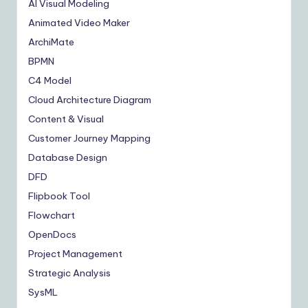
AI Visual Modeling
Animated Video Maker
ArchiMate
BPMN
C4 Model
Cloud Architecture Diagram
Content & Visual
Customer Journey Mapping
Database Design
DFD
Flipbook Tool
Flowchart
OpenDocs
Project Management
Strategic Analysis
SysML