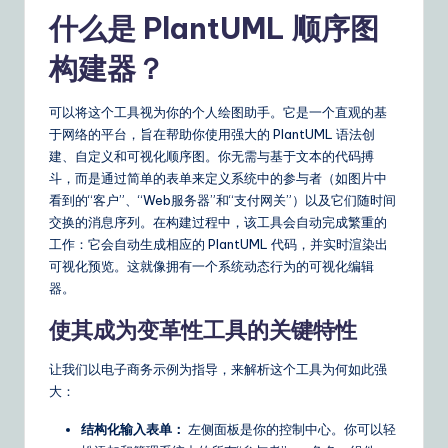
o
什么是 PlantUML 顺序图
u
构建器？
r
D
可以将这个工具视为你的个人绘图助手。它是一个直观的基
于网络的平台，旨在帮助你使用强大的 PlantUML 语法创
ai
建、自定义和可视化顺序图。你无需与基于文本的代码搏
ly
斗，而是通过简单的表单来定义系统中的参与者（如图片中
看到的“客户”、“Web服务器”和“支付网关”）以及它们随时间
G
交换的消息序列。在构建过程中，该工具会自动完成繁重的
ui
工作：它会自动生成相应的 PlantUML 代码，并实时渲染出
可视化预览。这就像拥有一个系统动态行为的可视化编辑
d
器。
e
使其成为变革性工具的关键特性
t
让我们以电子商务示例为指导，来解析这个工具为何如此强
o
大：
A
结构化输入表单：
左侧面板是你的控制中心。你可以轻
I