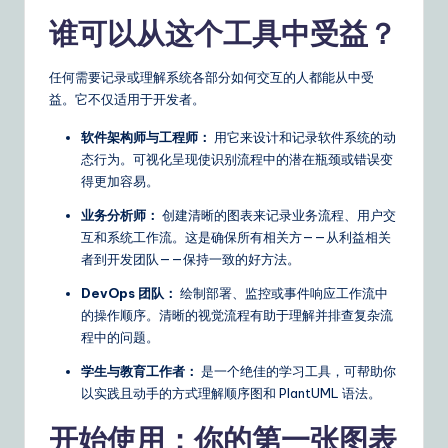
n
谁可以从这个工具中受益？
s
任何需要记录或理解系统各部分如何交互的人都能从中受
益。它不仅适用于开发者。
软件架构师与工程师：
用它来设计和记录软件系统的动
态行为。可视化呈现使识别流程中的潜在瓶颈或错误变
得更加容易。
业务分析师：
创建清晰的图表来记录业务流程、用户交
互和系统工作流。这是确保所有相关方——从利益相关
者到开发团队——保持一致的好方法。
DevOps 团队：
绘制部署、监控或事件响应工作流中
的操作顺序。清晰的视觉流程有助于理解并排查复杂流
程中的问题。
学生与教育工作者：
是一个绝佳的学习工具，可帮助你
以实践且动手的方式理解顺序图和 PlantUML 语法。
开始使用：你的第一张图表