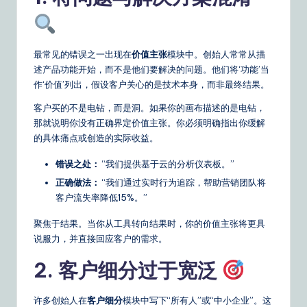
o
u
r
最常见的错误之一出现在
价值主张
模块中。创始人常常从描
述产品功能开始，而不是他们要解决的问题。他们将‘功能’当
D
作‘价值’列出，假设客户关心的是技术本身，而非最终结果。
ai
客户买的不是电钻，而是洞。如果你的画布描述的是电钻，
ly
那就说明你没有正确界定价值主张。你必须明确指出你缓解
的具体痛点或创造的实际收益。
G
错误之处：
“我们提供基于云的分析仪表板。”
ui
正确做法：
“我们通过实时行为追踪，帮助营销团队将
d
客户流失率降低15%。”
e
聚焦于结果。当你从工具转向结果时，你的价值主张将更具
t
说服力，并直接回应客户的需求。
o
2. 客户细分过于宽泛
A
I
许多创始人在
客户细分
模块中写下“所有人”或“中小企业”。这