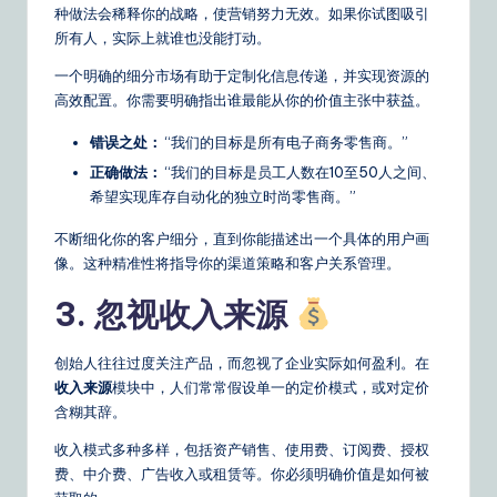
种做法会稀释你的战略，使营销努力无效。如果你试图吸引
&
所有人，实际上就谁也没能打动。
S
一个明确的细分市场有助于定制化信息传递，并实现资源的
o
高效配置。你需要明确指出谁最能从你的价值主张中获益。
ft
错误之处：
“我们的目标是所有电子商务零售商。”
w
正确做法：
“我们的目标是员工人数在10至50人之间、
希望实现库存自动化的独立时尚零售商。”
a
不断细化你的客户细分，直到你能描述出一个具体的用户画
r
像。这种精准性将指导你的渠道策略和客户关系管理。
e
3. 忽视收入来源
S
o
创始人往往过度关注产品，而忽视了企业实际如何盈利。在
收入来源
模块中，人们常常假设单一的定价模式，或对定价
lu
含糊其辞。
ti
收入模式多种多样，包括资产销售、使用费、订阅费、授权
o
费、中介费、广告收入或租赁等。你必须明确价值是如何被