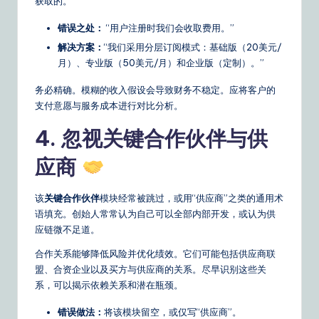
获取的。
n
s
错误之处：
“用户注册时我们会收取费用。”
解决方案：
“我们采用分层订阅模式：基础版（20美元/
月）、专业版（50美元/月）和企业版（定制）。”
务必精确。模糊的收入假设会导致财务不稳定。应将客户的
支付意愿与服务成本进行对比分析。
4. 忽视关键合作伙伴与供
应商
该
关键合作伙伴
模块经常被跳过，或用“供应商”之类的通用术
语填充。创始人常常认为自己可以全部内部开发，或认为供
应链微不足道。
合作关系能够降低风险并优化绩效。它们可能包括供应商联
盟、合资企业以及买方与供应商的关系。尽早识别这些关
系，可以揭示依赖关系和潜在瓶颈。
错误做法：
将该模块留空，或仅写“供应商”。