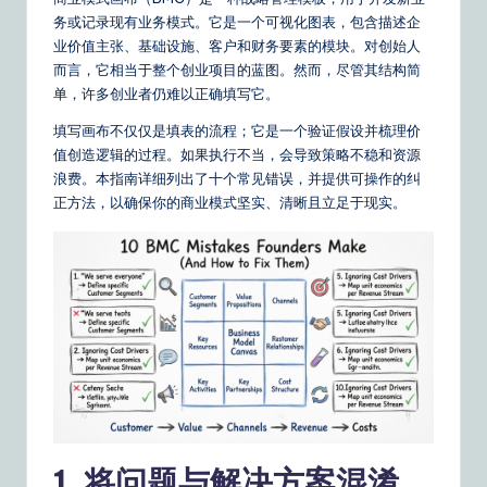
m
务或记录现有业务模式。它是一个可视化图表，包含描述企
p
业价值主张、基础设施、客户和财务要素的模块。对创始人
li
而言，它相当于整个创业项目的蓝图。然而，尽管其结构简
单，许多创业者仍难以正确填写它。
fi
填写画布不仅仅是填表的流程；它是一个验证假设并梳理价
e
值创造逻辑的过程。如果执行不当，会导致策略不稳和资源
d
浪费。本指南详细列出了十个常见错误，并提供可操作的纠
正方法，以确保你的商业模式坚实、清晰且立足于现实。
C
hi
n
e
s
e
|
Y
1. 将问题与解决方案混淆