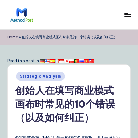
Skip
to
M
content
e
Home
»
创始人在填写商业模式画布时常见的10个错误（以及如何纠正）
t
h
Read this post in:
o
Posted
d
Strategic Analysis
in
P
创始人在填写商业模式
o
画布时常见的10个错误
s
（以及如何纠正）
t
Si
商业模式画布（BMC）是一种战略管理模板，用于开发新业