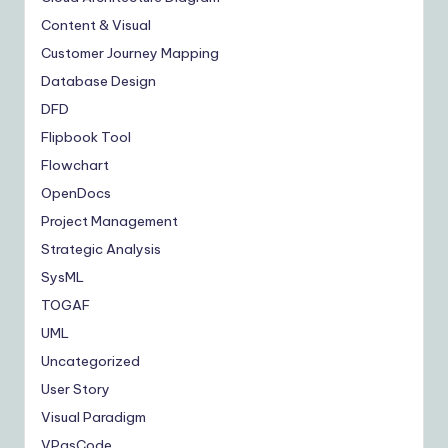
Content & Visual
Customer Journey Mapping
Database Design
DFD
Flipbook Tool
Flowchart
OpenDocs
Project Management
Strategic Analysis
SysML
TOGAF
UML
Uncategorized
User Story
Visual Paradigm
VPasCode