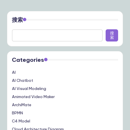
搜索
搜
索
Categories
AI
AI Chatbot
AI Visual Modeling
Animated Video Maker
ArchiMate
BPMN
C4 Model
Cloud Architecture Diagram