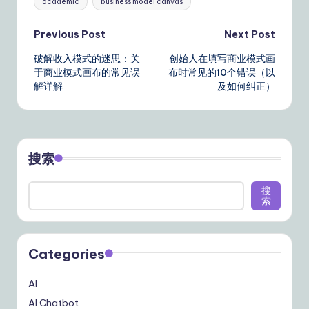
academic
business model canvas
Post
Previous Post
Next Post
破解收入模式的迷思：关
创始人在填写商业模式画
navigation
于商业模式画布的常见误
布时常见的10个错误（以
解详解
及如何纠正）
搜索
搜
索
Categories
AI
AI Chatbot