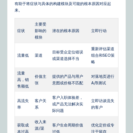
有助于将症状与具体的构建模块及可能的根本原因对应起
来。
主要受
症状
影响的
潜在的根本原因
立即行动
模块
重新评估渠道
目标受众定位错误
流量低
渠道
组合和SEO策
或渠道选择不当
略
流量
价值主
提供的产品与用户
对落地页进行
高，销
张
意图或价格不匹配
A/B测试
售额低
客户入职体验差，
高流失
客户关
立即访谈流失
或产品无法解决实
率
系
的客户
际问题
收入来
获取成
客户生命周期价值
优化定价或专
源/渠
本过高
过低
注于留存