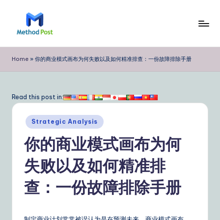
Skip
to
M
content
e
Home
»
你的商业模式画布为何失败以及如何精准排查：一份故障排除手册
t
h
Read this post in:
o
Posted
d
Strategic Analysis
in
P
你的商业模式画布为何
o
失败以及如何精准排
s
查：一份故障排除手册
t
Si
制定商业计划常常被误认为是在预测未来。商业模式画布