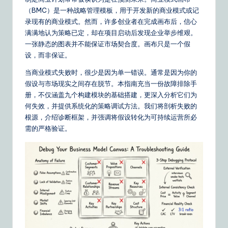
m
（BMC）是一种战略管理模板，用于开发新的商业模式或记
p
录现有的商业模式。然而，许多创业者在完成画布后，信心
li
满满地认为策略已定，却在项目启动后发现企业举步维艰。
一张静态的图表并不能保证市场契合度。画布只是一个假
fi
设，而非保证。
e
当商业模式失败时，很少是因为单一错误。通常是因为你的
d
假设与市场现实之间存在脱节。本指南充当一份故障排除手
册，不仅涵盖九个构建模块的基础搭建，更深入分析它们为
C
何失效，并提供系统化的策略调试方法。我们将剖析失败的
hi
根源，介绍诊断框架，并强调将假设转化为可持续运营所必
需的严格验证。
n
e
s
e
|
Y