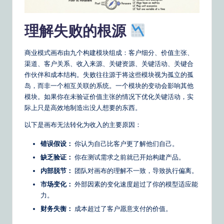
o
u
理解失败的根源
r
商业模式画布由九个构建模块组成：客户细分、价值主张、
D
渠道、客户关系、收入来源、关键资源、关键活动、关键合
ai
作伙伴和成本结构。失败往往源于将这些模块视为孤立的孤
岛，而非一个相互关联的系统。一个模块的变动会影响其他
ly
模块。如果你在未验证价值主张的情况下优化关键活动，实
G
际上只是高效地制造出没人想要的东西。
ui
以下是画布无法转化为收入的主要原因：
d
错误假设：
你认为自己比客户更了解他们自己。
e
缺乏验证：
你在测试需求之前就已开始构建产品。
t
内部脱节：
团队对画布的理解不一致，导致执行偏离。
市场变化：
外部因素的变化速度超过了你的模型适应能
o
力。
A
财务失衡：
成本超过了客户愿意支付的价值。
I