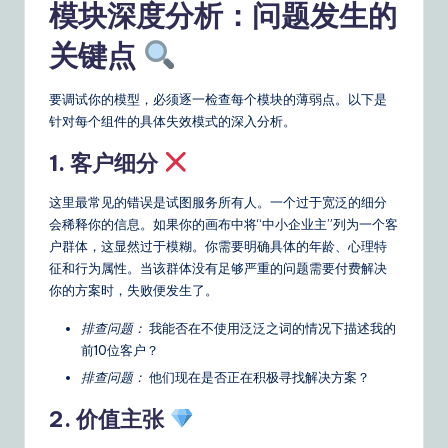
模块深度分析：问题发生的
&
关键点
S
o
要调试你的模型，必须逐一检查每个模块的薄弱点。以下是
ft
针对每个组件的具体失效模式的深入分析。
w
1. 客户细分
a
这里最常见的错误是试图服务所有人。一个过于宽泛的细分
r
会稀释你的信息。如果你的画布中将“中小企业主”列为一个客
户群体，这显然过于模糊。你需要明确具体的年龄、心理特
e
征和行为属性。当该群体没有足够严重的问题需要付费解决
S
你的方案时，失败便发生了。
o
排查问题：
我能否在不使用泛泛之词的情况下描述我的
前10位客户？
lu
排查问题：
他们现在是否正在积极寻找解决方案？
ti
2. 价值主张
o