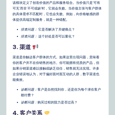
n
该模块定义了创造价值的产品和服务组合。当价值只是‘可有
可无’而非‘不可或缺’时，它就会失败。当价值主张与客户群体
s
的具体需求不匹配时，它也会失败。例如，向价格敏感的群
体提供高端定制服务，就是一种错配。
排查问题：
它是否解决了关键痛点？
排查问题：
这个好处是否可以量化？
3. 渠道
渠道是你触达客户群体的方式。如果这里出现问题，意味着
你的客户并不在你销售的地方。你可能拥有优质的产品，但
如果分销渠道难以接触或缺乏信任，销售就无法实现。许多
企业错误地认为，对于偏好面对面互动的人群，数字渠道也
能奏效。
诊断问题：
客户是自然找到你，还是你为每个潜在客户
都付费？
诊断问题：
购买过程的阻力是否过高？
4. 客户关系