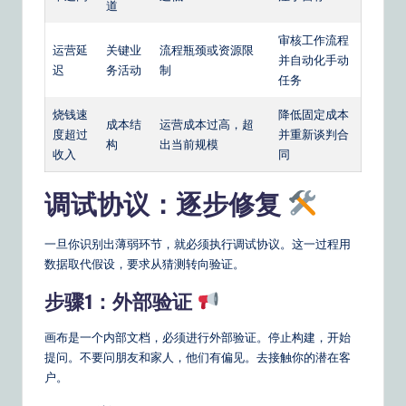
道
审核工作流程
运营延
关键业
流程瓶颈或资源限
并自动化手动
迟
务活动
制
任务
烧钱速
降低固定成本
成本结
运营成本过高，超
度超过
并重新谈判合
构
出当前规模
收入
同
调试协议：逐步修复
一旦你识别出薄弱环节，就必须执行调试协议。这一过程用
数据取代假设，要求从猜测转向验证。
步骤1：外部验证
画布是一个内部文档，必须进行外部验证。停止构建，开始
提问。不要问朋友和家人，他们有偏见。去接触你的潜在客
户。