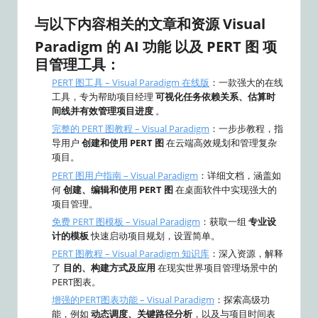
与以下内容相关的文章和资源
Visual
Paradigm 的 AI 功能
以及
PERT 图
项
目管理工具：
PERT 图工具 – Visual Paradigm 在线版
：一款强大的在线
工具，专为帮助项目经理
可视化任务依赖关系、估算时
间线并有效管理项目进度
。
完整的 PERT 图教程 – Visual Paradigm
：一步步教程，指
导用户
创建和使用 PERT 图
在云端高效规划和管理复杂
项目。
PERT 图用户指南 – Visual Paradigm
：详细文档，涵盖如
何
创建、编辑和使用 PERT 图
在桌面软件中实现强大的
项目管理。
免费 PERT 图模板 – Visual Paradigm
：获取一组
专业设
计的模板
快速启动项目规划，设置简单。
PERT 图教程 – Visual Paradigm 知识库
：深入资源，解释
了
目的、构建方式及应用
在现实世界项目管理场景中的
PERT图表。
增强的PERT图表功能 – Visual Paradigm
：探索高级功
能，例如
动态调度、关键路径分析
，以及与项目时间表