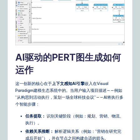
&
S
o
ft
w
AI驱动的PERT图生成如何
a
运作
r
e
这一创新的核心在于
上下文感知AI引擎
嵌入在Visual
S
Paradigm建模生态系统中的。当用户输入项目描述——例如
“从构思到活动执行，策划一场全球科技会议”——AI将执行多
o
个智能步骤：
lu
任务提取：
识别关键阶段（例如：规划、营销、物流、
ti
执行）。
o
依赖关系推断：
解析逻辑关系（例如：“营销在研究完
成后开始”），并在节点之间构建合适的箭头。