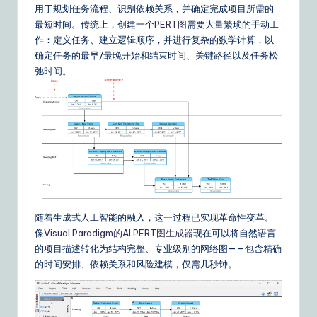
o
用于规划任务流程、识别依赖关系，并确定完成项目所需的
最短时间。传统上，创建一个
PERT图
需要大量繁琐的手动工
u
作：定义任务、建立逻辑顺序，并进行复杂的数学计算，以
r
确定任务的最早/最晚开始和结束时间、关键路径以及任务松
弛时间。
D
ai
ly
G
ui
d
e
随着生成式人工智能的融入，这一过程已实现革命性变革。
像
Visual Paradigm的AI PERT图生成器
现在可以将自然语言
t
的项目描述转化为结构完整、专业级别的网络图——包含精确
o
的时间安排、依赖关系和风险建模，仅需几秒钟。
A
I