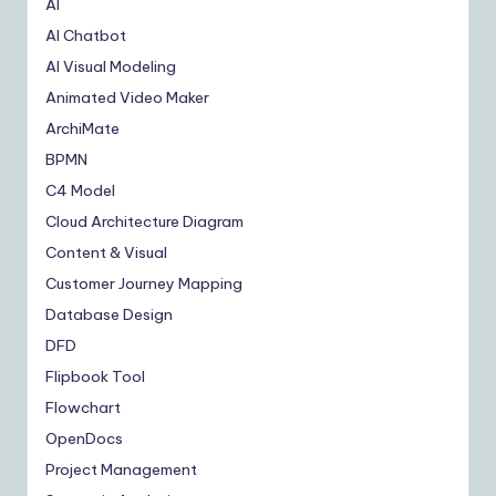
AI
AI Chatbot
AI Visual Modeling
Animated Video Maker
ArchiMate
BPMN
C4 Model
Cloud Architecture Diagram
Content & Visual
Customer Journey Mapping
Database Design
DFD
Flipbook Tool
Flowchart
OpenDocs
Project Management