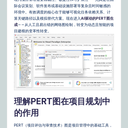
m
际会议策划、软件发布或基础设施部署等复杂且时间敏感的
p
环境中。有效调度的核心在于能够可视化任务依赖关系、计
li
算关键路径以及模拟替代方案。现在进入
AI驱动的PERT图生
成
——从人工且易出错的网络图绘制，转变为动态且智能的项
fi
目建模的变革性转变。
e
d
C
hi
n
e
s
理解PERT图在项目规划中
e
的作用
|
Y
PERT（项目评估与审查技术）图是项目管理中的基础工具，