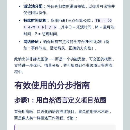
n
游泳池分配：
将任务归类到逻辑领域，以提升可读性并
s
促进团队协作。
持续时间估算：
应用PERT三点估算公式：
TE = (O
，其中O = 乐观时间，M = 最可能
+ 4×M + P) / 6
时间，P = 悲观时间。
网络验证：
确保所有节点和箭头符合PERT标准（例
如：事件节点、活动箭头、正确的方向性）。
此输出并非静态图像——而是一个功能完整、可交互的模型，
支持进一步优化、情景分析，并可集成到企业级项目管理流
程中。
有效使用的分步指南
步骤1：用自然语言定义项目范围
首先用清晰、口语化的语言描述项目。避免使用技术术语，
而是像人类一样描述工作流程。例如：