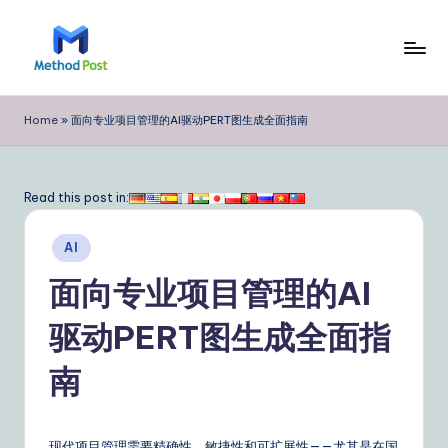
Skip
to
M
content
e
Home
»
面向专业项目管理的AI驱动PERT图生成全面指南
t
h
Read this post in:
o
Posted
d
AI
in
P
面向专业项目管理的AI
o
驱动PERT图生成全面指
s
南
t
Si
现代项目管理需要精确性、敏捷性和可扩展性——尤其是在国