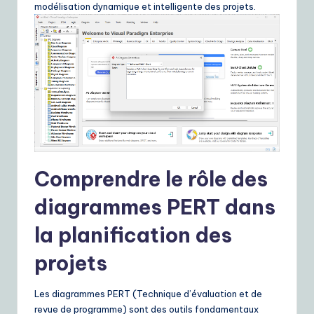
ui
modélisation dynamique et intelligente des projets.
d
e
t
o
A
I
&
Comprendre le rôle des
S
diagrammes PERT dans
o
la planification des
ft
projets
w
a
Les diagrammes PERT (Technique d’évaluation et de
r
revue de programme) sont des outils fondamentaux