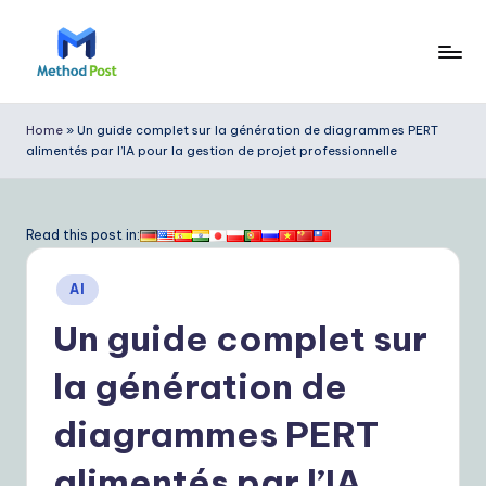
Skip
to
M
content
e
Home
»
Un guide complet sur la génération de diagrammes PERT
alimentés par l’IA pour la gestion de projet professionnelle
t
h
o
Read this post in:
d
Posted
AI
P
in
Un guide complet sur
o
s
la génération de
t
diagrammes PERT
F
alimentés par l’IA