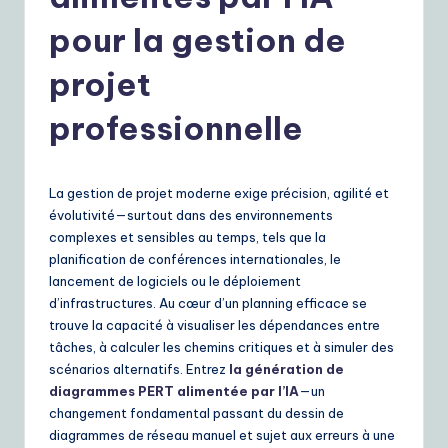
r
e
pour la gestion de
n
projet
c
professionnelle
h
|
Y
La gestion de projet moderne exige précision, agilité et
évolutivité—surtout dans des environnements
o
complexes et sensibles au temps, tels que la
u
planification de conférences internationales, le
lancement de logiciels ou le déploiement
r
d’infrastructures. Au cœur d’un planning efficace se
D
trouve la capacité à visualiser les dépendances entre
tâches, à calculer les chemins critiques et à simuler des
ai
scénarios alternatifs. Entrez
la génération de
ly
diagrammes PERT alimentée par l’IA
—un
changement fondamental passant du dessin de
G
diagrammes de réseau manuel et sujet aux erreurs à une