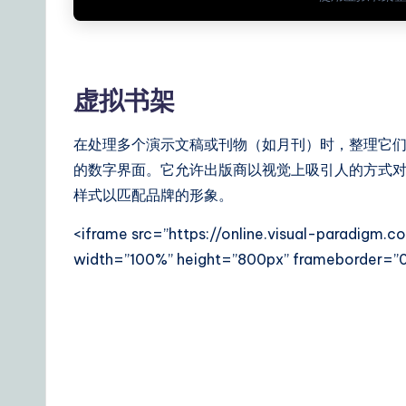
&
S
o
虚拟书架
ft
在处理多个演示文稿或刊物（如月刊）时，整理它
w
的数字界面。它允许出版商以视觉上吸引人的方式
样式以匹配品牌的形象。
a
<iframe src=”https://online.visual-paradigm
r
width=”100%” height=”800px” frameborder=”0
e
S
o
lu