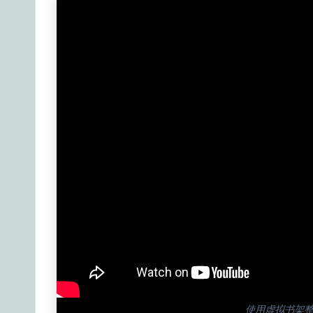
a
il
y
G
ui
d
e
t
o
A
I
使用虚拟书架