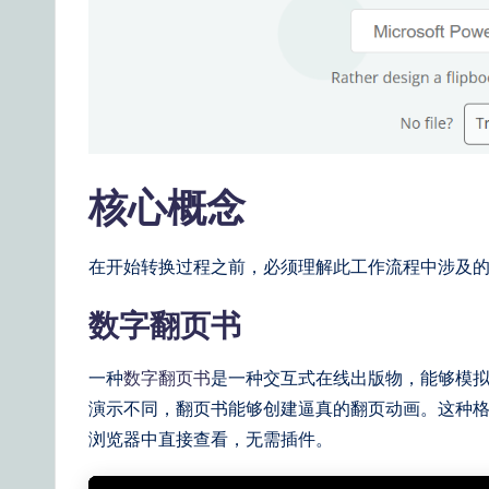
n
e
s
e
核心概念
|
Y
在开始转换过程之前，必须理解此工作流程中涉及
o
数字翻页书
u
一种
数字翻页书
是一种交互式在线出版物，能够模拟
r
演示不同，翻页书能够创建逼真的翻页动画。这种格
浏览器中直接查看，无需插件。
D