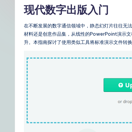
t
现代数字出版入门
S
在不断发展的数字通信领域中，静态幻灯片往往无
i
材料还是创意作品集，从线性的PowerPoint演
m
升。本指南探讨了使用类似工具将标准演示文件转
p
li
fi
e
d
C
hi