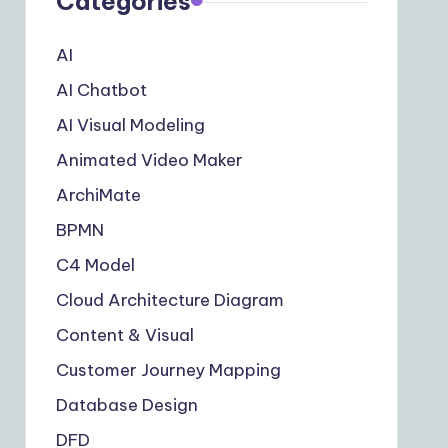
Categories
AI
AI Chatbot
AI Visual Modeling
Animated Video Maker
ArchiMate
BPMN
C4 Model
Cloud Architecture Diagram
Content & Visual
Customer Journey Mapping
Database Design
DFD