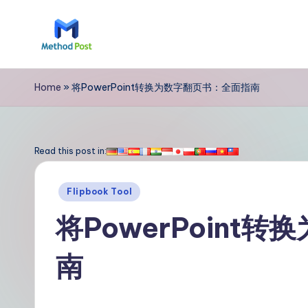
Skip
to
M
content
e
Home
»
将PowerPoint转换为数字翻页书：全面指南
t
h
Read this post in:
o
Posted
Flipbook Tool
d
in
将PowerPoint
P
南
o
s