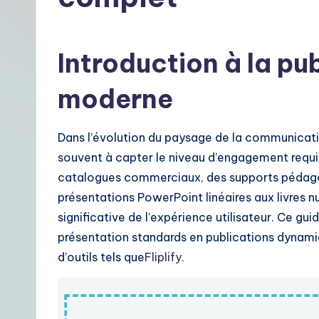
t
F
Introduction à la pu
r
moderne
e
n
Dans l’évolution du paysage de la communicati
souvent à capter le niveau d’engagement requi
c
catalogues commerciaux, des supports pédagog
h
présentations PowerPoint linéaires aux livres 
significative de l’expérience utilisateur. Ce gu
|
présentation standards en publications dynamiq
Y
d’outils tels que
Fliplify
.
o
u