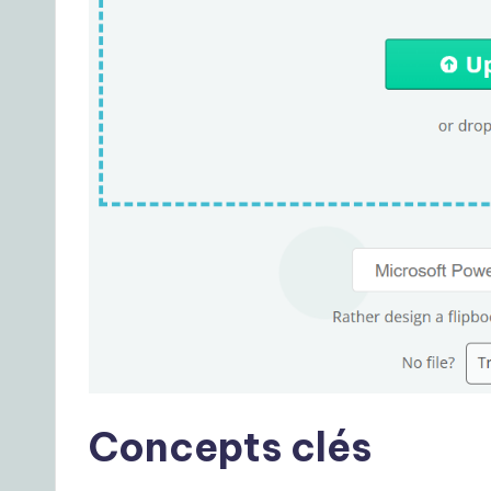
r
D
a
il
y
G
ui
d
e
Concepts clés
t