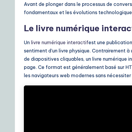
o
Avant de plonger dans le processus de conversi
A
fondamentaux et les évolutions technologiques 
I
Le livre numérique interac
&
Un
livre numérique interactif
est une publication
S
sentiment d’un livre physique. Contrairement à
de diapositives cliquables, un livre numérique i
o
page. Ce format est généralement basé sur HTML5
ft
les navigateurs web modernes sans nécessiter 
w
a
r
e