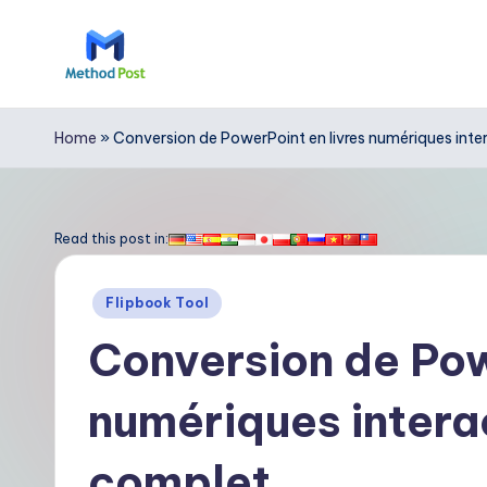
Skip
to
M
content
e
Home
»
Conversion de PowerPoint en livres numériques inter
t
h
Read this post in:
o
Posted
Flipbook Tool
d
in
Conversion de Pow
P
numériques interac
o
s
complet