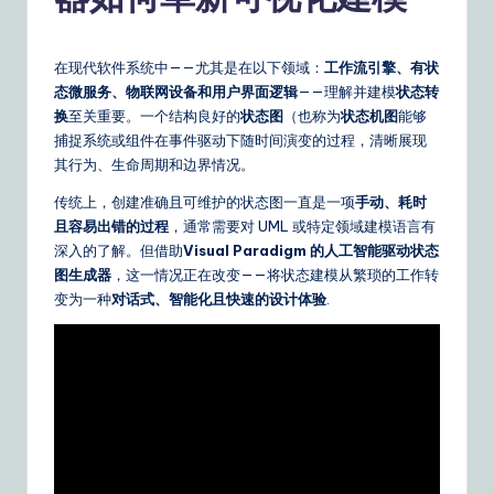
m
p
li
在现代软件系统中——尤其是在以下领域：
工作流引擎、有状
态微服务、物联网设备和用户界面逻辑
——理解并建模
状态转
fi
换
至关重要。一个结构良好的
状态图
（也称为
状态机图
能够
e
捕捉系统或组件在事件驱动下随时间演变的过程，清晰展现
其行为、生命周期和边界情况。
d
传统上，创建准确且可维护的状态图一直是一项
手动、耗时
C
且容易出错的过程
，通常需要对 UML 或特定领域建模语言有
hi
深入的了解。但借助
Visual Paradigm 的人工智能驱动状态
图生成器
，这一情况正在改变——将状态建模从繁琐的工作转
n
变为一种
对话式、智能化且快速的设计体验
.
e
s
e
|
Y