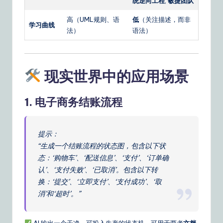
统逆向工程
,
敏捷团队
高（UML规则、语
低
（关注描述，而非
学习曲线
法）
语法）
现实世界中的应用场景
1.
电子商务结账流程
提示：
“生成一个结账流程的状态图，包含以下状
态：‘购物车’、‘配送信息’、‘支付’、‘订单确
认’、‘支付失败’、‘已取消’。包含以下转
换：‘提交’、‘立即支付’、‘支付成功’、‘取
消’和‘超时’。”
AI 输出一个干净、可投入生产的状态机，可用于两者
文档