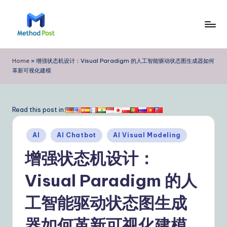
Skip
to
M
content
e
Home
»
增强状态机设计：Visual Paradigm 的人工智能驱动状态图生成器如何
革新可视化建模
t
h
o
Read this post in:
d
Posted
AI
AI Chatbot
AI Visual Modeling
P
in
增强状态机设计：
o
s
Visual Paradigm 的人
t
工智能驱动状态图生成
Si
器如何革新可视化建模