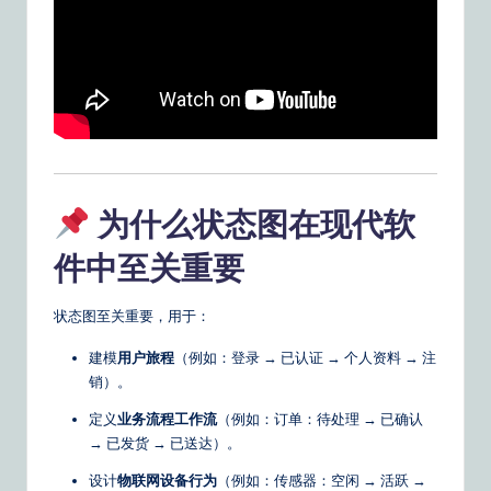
o
u
r
D
ai
ly
为什么状态图在现代软
G
件中至关重要
ui
d
状态图至关重要，用于：
e
建模
用户旅程
（例如：登录 → 已认证 → 个人资料 → 注
t
销）。
o
定义
业务流程工作流
（例如：订单：待处理 → 已确认
→ 已发货 → 已送达）。
A
I
设计
物联网设备行为
（例如：传感器：空闲 → 活跃 →