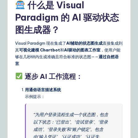
n
什么是 Visual
s
Paradigm 的 AI 驱动状态
图生成器？
Visual Paradigm 现在集成了
AI辅助的状态图生成
直接集成到
其
可视化建模 Chartbot
和
AI驱动的图表工作室
，使用户能
够在几秒钟内生成准确且符合标准的状态图——
通过自然语
言
.
逐步 AI 工作流程：
用通俗语言描述系统
示例提示：
“为用户登录流程生成一个状态图，包含
以下状态：‘已登出’、‘尝试登录’、‘登录
成功’、‘登录失败’和‘账户锁定’。包含
由‘输入凭证’、‘认证成功’、‘认证失