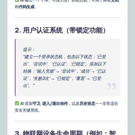
和
代码生成
.
2.
用户认证系统（带锁定功能）
提示：
“建立一个登录状态机，包含以下状态：‘已登
出’、‘尝试中’、‘已认证’、‘已锁定’。添加以下
转换：‘输入凭据’ → ‘尝试中’，‘成功’ → ‘已认
证’，‘失败3次’ → ‘已锁定’，‘重置’ → ‘已登
出’。”
AI 添加
守卫
,
进入/退出动作
，以及
历史状态
——非常适合
安全关键系统。
3.
物联网设备生命周期（例如：智