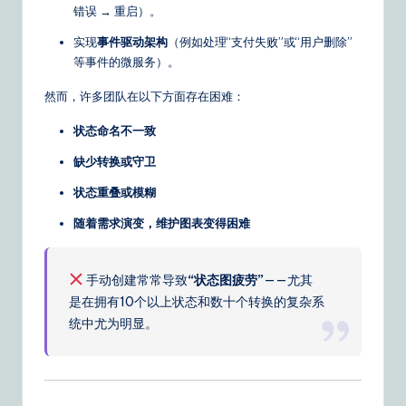
错误 → 重启）。
&
实现
事件驱动架构
（例如处理“支付失败”或“用户删除”
S
等事件的微服务）。
o
然而，许多团队在以下方面存在困难：
ft
状态命名不一致
w
缺少转换或守卫
a
状态重叠或模糊
r
随着需求演变，维护图表变得困难
e
S
手动创建常常导致
“状态图疲劳”
——尤其
o
是在拥有10个以上状态和数十个转换的复杂系
lu
统中尤为明显。
ti
o