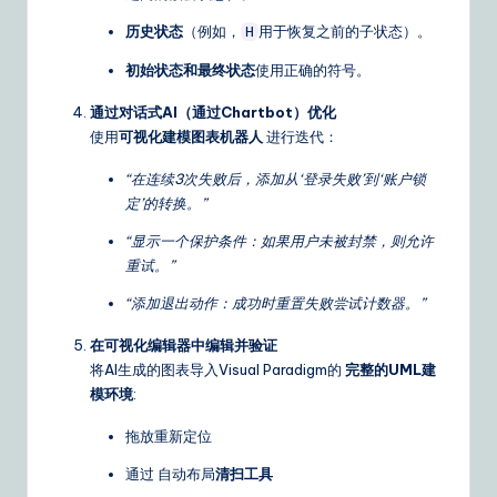
历史状态
（例如，
用于恢复之前的子状态）。
H
初始状态和最终状态
使用正确的符号。
通过对话式AI（通过Chartbot）优化
使用
可视化建模图表机器人
进行迭代：
“在连续3次失败后，添加从‘登录失败’到‘账户锁
定’的转换。”
“显示一个保护条件：如果用户未被封禁，则允许
重试。”
“添加退出动作：成功时重置失败尝试计数器。”
在可视化编辑器中编辑并验证
将AI生成的图表导入Visual Paradigm的
完整的UML建
模环境
:
拖放重新定位
通过 自动布局
清扫工具