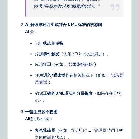
败’和‘失败次数过多’触发的转换。”
AI 解读描述并生成符合 UML 标准的状态图
AI 会：
识别
状态
和
转换
.
添加
事件触发
（例如：“On: 认证成功”）。
应用
守卫
（例如，
).
如果密码正确
使用
进入/退出动作
在相关情况下（例如，
记录登
).
录尝试
确保
正确的UML语法
和
分层嵌套
（如果存在子状
态）。
一键生成多个视图
AI还可以生成：
复合状态图
（例如，“已认证” → “管理员”与“用户”
之间的嵌套状态）。