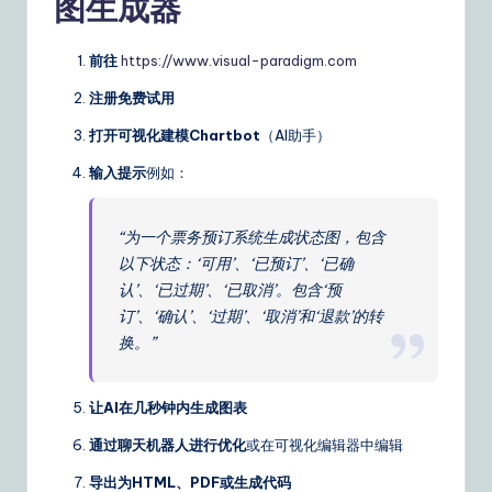
图生成器
前往
https://www.visual-paradigm.com
注册免费试用
打开可视化建模Chartbot
（AI助手）
输入提示
例如：
“为一个票务预订系统生成状态图，包含
以下状态：‘可用’、‘已预订’、‘已确
认’、‘已过期’、‘已取消’。包含‘预
订’、‘确认’、‘过期’、‘取消’和‘退款’的转
换。”
让AI在几秒钟内生成图表
通过聊天机器人进行优化
或在可视化编辑器中编辑
导出为HTML、PDF或生成代码