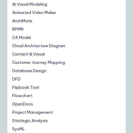
AI Visual Modeling
Animated Video Maker
ArchiMate
BPMN
C4 Model
Cloud Architecture Diagram
Content & Visual
Customer Journey Mapping
Database Design
DFD
Flipbook Tool
Flowchart
OpenDocs
Project Management
Strategic Analysis
SysML