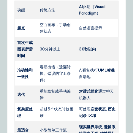
AI驱动（Visual
功能
传统方法
Paradigm）
空白画布，手动创
起点
自然语言提示
建状态
首次生成
图表所需
30分钟以上
30秒以内
时间
容易出错（遗漏转
准确性和
AI强制执行
UML标准
换、错误的守卫条
一致性
自动地
件）
重新绘制或手动编
对话式优化
通过聊天
迭代
辑
机器人
复杂度处
超过5个状态时较困
可处理
嵌套状态
,
历史
理
难
记录
,
区域
现实世界系统
,
遗留系
最适合
小型简单工作流