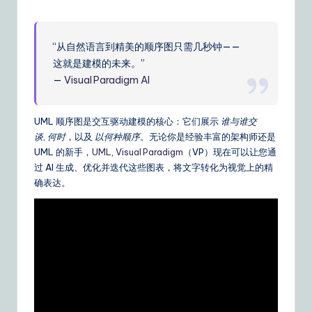
m
p
li
“从自然语言到精美的顺序图只需几秒钟——
这就是建模的未来。”
fi
—
Visual Paradigm AI
e
d
UML 顺序图是交互驱动建模的核心：它们展示
谁与谁交
C
谈
,
何时
，以及
以何种顺序
。无论你是经验丰富的架构师还是
UML 的新手，
UML
,
Visual Paradigm
（VP）现在可以让您通
hi
过 AI 生成、优化并迭代这些图表，将文字转化为视觉上的精
n
确表达。
e
s
e
|
Y