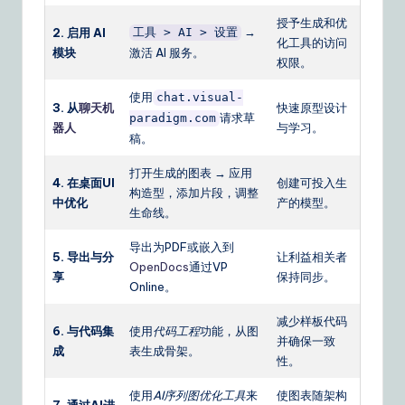
授予生成和优
→
2. 启用 AI
工具 > AI > 设置
化工具的访问
模块
激活 AI 服务。
权限。
使用
chat.visual-
3. 从
聊天机
快速原型设计
请求草
paradigm.com
器人
与学习。
稿。
打开生成的图表 → 应用
4. 在桌面UI
创建可投入生
构造型，添加片段，调整
中优化
产的模型。
生命线。
导出为PDF或嵌入到
5. 导出与分
让利益相关者
OpenDocs
通过VP
享
保持同步。
Online。
减少样板代码
6. 与代码集
使用
代码工程
功能，从图
并确保一致
成
表生成骨架。
性。
使用
AI序列图优化工具
来
使图表随架构