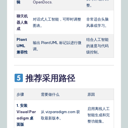
辑
OpenDocs
.
整。
聊天机
对话式人工智能，可即时调整
非常适合头脑
器人集
图表。
风暴或学习。
成
Plant
结合人工智能
输出 PlantUML 标记以进行微
UML
的速度与代码
调。
兼容性
级控制。
推荐采用路径
步骤
需要做什么
原因
1. 安装
启用离线人工
Visual Par
从 vizparadigm.com 获
智能生成和完
adigm
桌
取最新版本。
整功能集。
面版