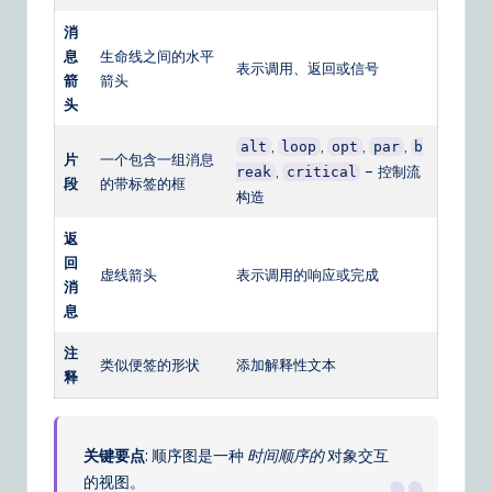
&
消
息
生命线之间的水平
S
表示调用、返回或信号
箭
箭头
o
头
ft
,
,
,
,
alt
loop
opt
par
b
片
一个包含一组消息
w
,
– 控制流
reak
critical
段
的带标签的框
构造
a
返
r
回
虚线箭头
表示调用的响应或完成
e
消
息
S
o
注
类似便签的形状
添加解释性文本
释
lu
ti
关键要点
: 顺序图是一种
时间顺序的
对象交互
o
的视图。