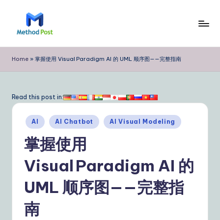
Skip
to
M
content
e
Home
»
掌握使用 Visual Paradigm AI 的 UML 顺序图——完整指南
t
h
Read this post in:
o
Posted
d
AI
AI Chatbot
AI Visual Modeling
in
P
掌握使用
o
Visual Paradigm AI 的
s
UML 顺序图——完整指
t
Si
南