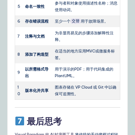
参与者和对象使用描述性名称；消息
5
命名一致性
使用动词。
6
存在错误流程
至少一个
用于故障场景。
交替
为非显而易见的步骤添加解释性注
7
注释与文档
释。
在适当的地方应用MVC或微服务标
8
添加了构造型
签。
以所需格式导
用于演示的PDF；用于代码集成的
9
出
PlantUML。
1
图表存储在 VP Cloud 或 Git 中以确
版本化并共享
0
保可追溯性。
最后思考
Visual Paradigm 的 AI 时序图工具
将传统的手动建模过程转