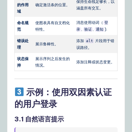
保持生命线足够长，以
的作用
确定激活条的位置。
涵盖所有交互。
域
消息使用动词（
命名规
使图表具有自文档化
登
范
特性。
,
,
).
录
验证
通知
错误处
添加
片段用于错
alt
展示鲁棒性。
理
误路径。
状态保
展示序列之后发生的
添加注释或状态变更。
持
情况。
示例：使用双因素认证
的用户登录
3.1 自然语言提示