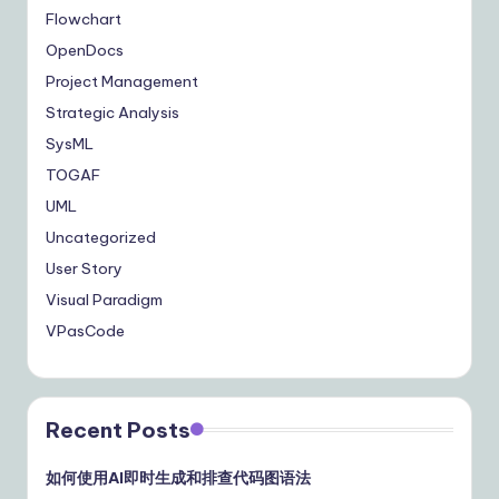
Flowchart
OpenDocs
Project Management
Strategic Analysis
SysML
TOGAF
UML
Uncategorized
User Story
Visual Paradigm
VPasCode
Recent Posts
如何使用AI即时生成和排查代码图语法