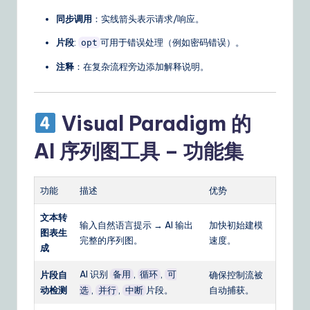
同步调用
：实线箭头表示请求/响应。
片段
:
可用于错误处理（例如密码错误）。
opt
注释
：在复杂流程旁边添加解释说明。
Visual Paradigm 的
AI 序列图工具 – 功能集
功能
描述
优势
文本转
输入自然语言提示 → AI 输出
加快初始建模
图表生
完整的序列图。
速度。
成
AI 识别
,
,
片段自
备用
循环
可
确保控制流被
动检测
,
,
片段。
自动捕获。
选
并行
中断