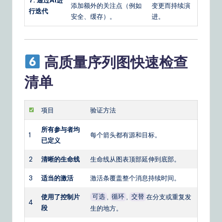
7. 通过AI进
添加额外的关注点（例如
变更而持续演
行迭代
安全、缓存）。
进。
高质量序列图快速检查
清单
项目
验证方法
所有参与者均
1
每个箭头都有源和目标。
已定义
2
清晰的生命线
生命线从图表顶部延伸到底部。
3
适当的激活
激活条覆盖整个消息持续时间。
使用了控制片
,
,
在分支或重复发
可选
循环
交替
4
段
生的地方。