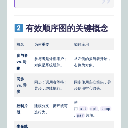
n
s
有效顺序图的关键概念
概念
为何重要
如何应用
参与者
参与者是外部用户；
从左侧的参与者开始，
vs. 对
对象是系统组件。
右侧为对象。
象
同步
同步：调用者等待；
同步使用实心箭头，异
vs. 异
异步：继续执行。
步使用空心箭头。
步
使
控制片
建模分支、循环或可
用
,
,
alt
opt
loop
段
选行为。
,
片段。
par
生命线