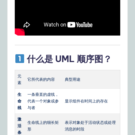
o
u
r
D
ai
ly
什么是 UML 顺序图？
G
ui
元
它所代表的内容
典型用途
d
素
e
生
一条垂直的虚线，
命
代表一个对象或参
显示组件在时间上的存在
t
线
与者
o
激
A
生命线上的细长矩
表示对象处于活动状态或处理
活
形
消息的时段
I
条