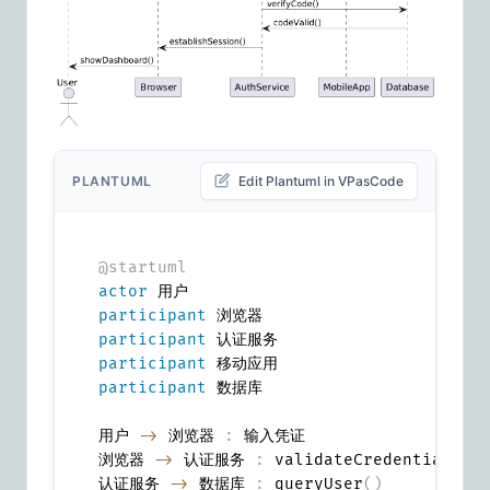
PLANTUML
Edit Plantuml in VPasCode
@startuml
actor
participant
participant
participant
participant
 数据库

用户 
->
 浏览器 
:
 输入凭证

浏览器 
->
 认证服务 
:
 validateCredentials
(
)
认证服务 
->
 数据库 
:
 queryUser
(
)