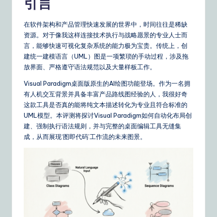
m
引言
p
在软件架构和产品管理快速发展的世界中，时间往往是稀缺
li
资源。对于像我这样连接技术执行与战略愿景的专业人士而
fi
言，能够快速可视化复杂系统的能力极为宝贵。传统上，创
建统一建模语言（UML）图是一项繁琐的手动过程，涉及拖
e
放界面、严格遵守语法规范以及大量样板工作。
d
Visual Paradigm桌面版原生的AI绘图功能登场。作为一名拥
C
有人机交互背景并具备丰富产品路线图经验的人，我很好奇
这款工具是否真的能将纯文本描述转化为专业且符合标准的
hi
UML模型。本评测将探讨Visual Paradigm如何自动化布局创
n
建、强制执行语法规则，并与完整的桌面编辑工具无缝集
成，从而展现‘图即代码’工作流的未来图景。
e
s
e
|
Y