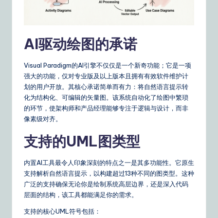
o
u
r
AI驱动绘图的承诺
D
Visual Paradigm的AI引擎不仅仅是一个新奇功能；它是一项
ai
强大的功能，仅对专业版及以上版本且拥有有效软件维护计
ly
划的用户开放。其核心承诺简单而有力：将自然语言提示转
化为结构化、可编辑的矢量图。该系统自动化了绘图中繁琐
G
的环节，使架构师和产品经理能够专注于逻辑与设计，而非
ui
像素级对齐。
d
支持的UML图类型
e
内置AI工具最令人印象深刻的特点之一是其多功能性。它原生
t
支持解析自然语言提示，以构建超过13种不同的图类型。这种
o
广泛的支持确保无论你是绘制系统高层边界，还是深入代码
层面的结构，该工具都能满足你的需求。
A
支持的核心UML符号包括：
I