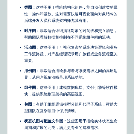
&
类图：
这些图用于描绘结构化组件，能自动创建类的属
性、操作和基数。这对需要快速可视化面向对象结构的
S
后端开发人员和系统架构师尤其有用。
o
时序图：
非常适合详细描述对象的时间线和交互消息，
ft
帮助团队理解数据和控制在不同系统组件间的流动。
w
活动图：
这些图用于可视化复杂的系统决策逻辑和业务
工作流路径，对产品经理记录用户旅程或业务流程至关
a
重要。
r
用例图：
非常适合描绘参与者与系统需求之间的高层边
e
界，从用户视角清晰呈现系统功能。
S
组件图：
这些图用于建模数据库层、支付引擎等软件模
块，提供系统物理架构的高层视图。
o
包图：
有助于组织逻辑模型分组和代码子系统，帮助大
lu
型团队在复杂项目中保持清晰。
ti
状态机图与配置文件图：
这些图用于描绘实体状态生命
o
周期和扩展的元类，满足更专业的建模需求。