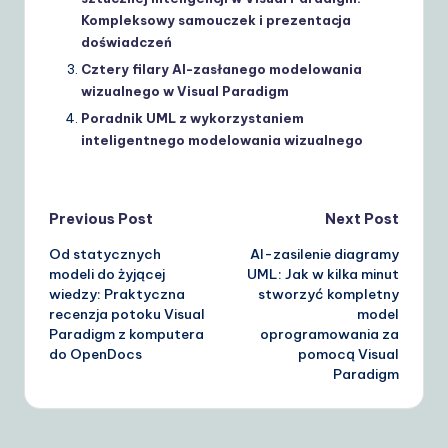
Kompleksowy samouczek i prezentacja
doświadczeń
Cztery filary AI-zasłanego modelowania
wizualnego w Visual Paradigm
Poradnik UML z wykorzystaniem
inteligentnego modelowania wizualnego
Post
Previous Post
Next Post
Od statycznych
AI-zasilenie diagramy
navigation
modeli do żyjącej
UML: Jak w kilka minut
wiedzy: Praktyczna
stworzyć kompletny
recenzja potoku Visual
model
Paradigm z komputera
oprogramowania za
do OpenDocs
pomocą Visual
Paradigm