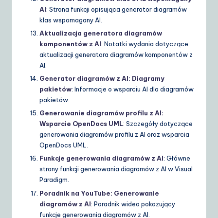
AI
: Strona funkcji opisująca generator diagramów
klas wspomagany AI.
Aktualizacja generatora diagramów
komponentów z AI
: Notatki wydania dotyczące
aktualizacji generatora diagramów komponentów z
AI.
Generator diagramów z AI: Diagramy
pakietów
: Informacje o wsparciu AI dla diagramów
pakietów.
Generowanie diagramów profilu z AI:
Wsparcie OpenDocs UML
: Szczegóły dotyczące
generowania diagramów profilu z AI oraz wsparcia
OpenDocs UML.
Funkcje generowania diagramów z AI
: Główne
strony funkcji generowania diagramów z AI w Visual
Paradigm.
Poradnik na YouTube: Generowanie
diagramów z AI
: Poradnik wideo pokazujący
funkcje generowania diagramów z AI.