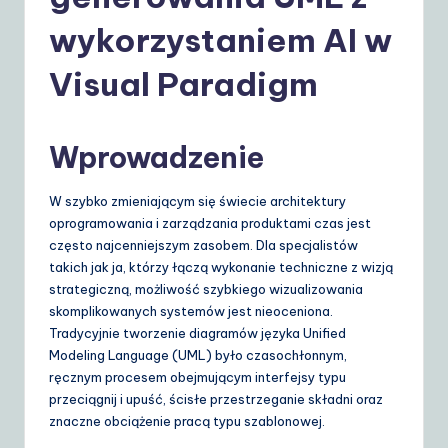
o
li
wykorzystaniem AI w
s
Visual Paradigm
h
|
Wprowadzenie
Y
o
W szybko zmieniającym się świecie architektury
oprogramowania i zarządzania produktami czas jest
u
często najcenniejszym zasobem. Dla specjalistów
r
takich jak ja, którzy łączą wykonanie techniczne z wizją
strategiczną, możliwość szybkiego wizualizowania
D
skomplikowanych systemów jest nieoceniona.
ai
Tradycyjnie tworzenie diagramów języka Unified
Modeling Language (UML) było czasochłonnym,
ly
ręcznym procesem obejmującym interfejsy typu
G
przeciągnij i upuść, ścisłe przestrzeganie składni oraz
znaczne obciążenie pracą typu szablonowej.
ui