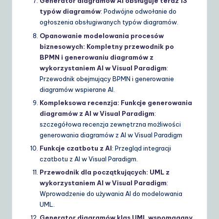
Generator diagramów AI obsługuje teraz 13
typów diagramów
: Podwójne odwołanie do
ogłoszenia obsługiwanych typów diagramów.
Opanowanie modelowania procesów
biznesowych: Kompletny przewodnik po
BPMN i generowaniu diagramów z
wykorzystaniem AI w Visual Paradigm
:
Przewodnik obejmujący BPMN i generowanie
diagramów wspierane AI.
Kompleksowa recenzja: Funkcje generowania
diagramów z AI w Visual Paradigm
:
szczegółowa recenzja zewnętrzna możliwości
generowania diagramów z AI w Visual Paradigm
Funkcje czatbotu z AI
: Przegląd integracji
czatbotu z AI w Visual Paradigm.
Przewodnik dla początkujących: UML z
wykorzystaniem AI w Visual Paradigm
:
Wprowadzenie do używania AI do modelowania
UML.
Generator diagramów klas UML wspomagany