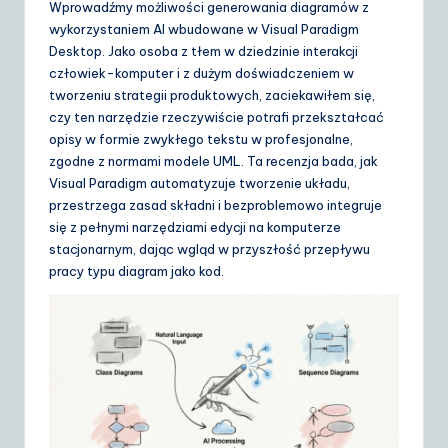
Wprowadźmy możliwości generowania diagramów z
d
wykorzystaniem AI wbudowane w Visual Paradigm
e
Desktop. Jako osoba z tłem w dziedzinie interakcji
człowiek-komputer i z dużym doświadczeniem w
t
tworzeniu strategii produktowych, zaciekawiłem się,
o
czy ten narzędzie rzeczywiście potrafi przekształcać
opisy w formie zwykłego tekstu w profesjonalne,
A
zgodne z normami modele UML. Ta recenzja bada, jak
I
Visual Paradigm automatyzuje tworzenie układu,
przestrzega zasad składni i bezproblemowo integruje
&
się z pełnymi narzędziami edycji na komputerze
S
stacjonarnym, dając wgląd w przyszłość przepływu
pracy typu diagram jako kod.
o
ft
w
a
r
e