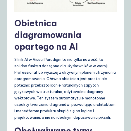
S
o
Obietnica
lu
diagramowania
ti
opartego na AI
o
n
Silnik AI w Visual Paradigm to nie tylko nowość; to
s
solidna funkcja dostępna dla użytkowników w wersji
Professional lub wyższej z aktywnym planem utrzymania
oprogramowania. Główna obietnica jest prosta, ale
potężna: przekształcanie naturalnych zapytań
językowych w strukturalne, edytowalne diagramy
wektorowe. Ten system automatyzuje monotonne
aspekty tworzenia diagramów, pozwalając architektom
i menedżerom produktu skupić się na logice i
projektowaniu, a nie na idealnym dopasowaniu pikseli.
Obsługiwane typy