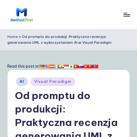
Skip
to
M
content
e
Home
»
Od promptu do produkcji: Praktyczna recenzja
generowania UML z wykorzystaniem AI w Visual Paradigm
t
h
o
Read this post in:
d
Posted
AI
Visual Paradigm
P
in
Od promptu do
o
s
produkcji:
t
Praktyczna recenzja
P
generowania UML z