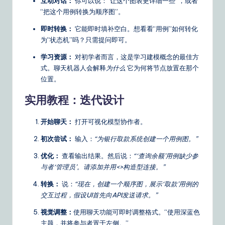
互动对话：
你可以说：“让这个图表更详细一些”，或者
“把这个用例转换为顺序图”。
即时转换：
它能即时填补空白。想看看“用例”如何转化
为“状态机”吗？只需提问即可。
学习资源：
对初学者而言，这是学习建模概念的最佳方
式。聊天机器人会解释
为什么
它为何将节点放置在那个
位置。
实用教程：迭代设计
开始聊天：
打开可视化模型协作者。
初次尝试：
输入：
“为银行取款系统创建一个用例图。”
优化：
查看输出结果。然后说：
“‘查询余额’用例缺少参
与者‘管理员’。请添加并用<>构造型连接。”
转换：
说：
“现在，创建一个顺序图，展示‘取款’用例的
交互过程，假设UI首先向API发送请求。”
视觉调整：
使用聊天功能可即时调整格式。“使用深蓝色
主题，并将参与者置于左侧。”