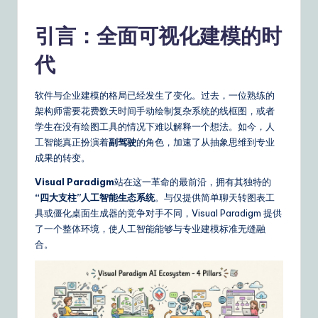
m
p
引言：全面可视化建模的时
li
代
fi
e
软件与企业建模的格局已经发生了变化。过去，一位熟练的
架构师需要花费数天时间手动绘制复杂系统的线框图，或者
d
学生在没有绘图工具的情况下难以解释一个想法。如今，人
C
工智能真正扮演着
副驾驶
的角色，加速了从抽象思维到专业
成果的转变。
hi
Visual Paradigm
站在这一革命的最前沿，拥有其独特的
n
“四大支柱”人工智能生态系统
。与仅提供简单聊天转图表工
e
具或僵化桌面生成器的竞争对手不同，Visual Paradigm 提供
了一个整体环境，使人工智能能够与专业建模标准无缝融
s
合。
e
|
Y