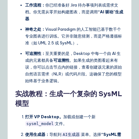
n
工作流程：
你已经准备好 Jira 待办事项列表或需求文
s
档。你无需从零开始构建图表，而是调用
“AI 驱动”生成
器
.
神奇之处：
Visual Paradigm 的人工智能已基于数千个
专业图表进行训练。它并非随意猜测，而是严格遵循标
准（如 UML 2.5 或 SysML）。
可追溯性：
至关重要的是，Desktop 中每一个由 AI 生
成的元素都具备
可追溯性
。如果生成的类图看起来有
误，你可以点击节点内的链接，查看创建该元素的原始
自然语言需求（NLR）或代码片段。这确保了您的模型
始终基于业务逻辑。
实战教程：生成一个复杂的 SysML
模型
打开 VP Desktop。
加载或创建一个新
文件。
sysml_model
使用生成器：
导航到
菜单。选择
“SysML需
AI生成器