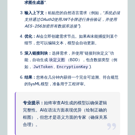
求图生成器”
.
输入上下文：
粘贴您的自然语言需求（例如，
“系统必须
支持通过OAuth2使用JWT令牌进行身份验证，并使用
AES-256加密所有数据库连接”
).
优化：
AI会立即创建需求节点。如果AI未能捕捉到某个
细节，您可以编辑文本，模型会自动更新。
深入链接到块：
选择需求，并使用“链接到块定义”功
能，自动生成
（BDD），包含数据类型（例
块定义图
如，
,
).
JwtToken
EncryptionKey
结果：
您将在几分钟内获得一个完全可追溯、符合规范
的SysML模型，准备用于工程评审。
专业提示：
始终审查AI生成的模型以确保逻辑
完整性。AI在语法方面表现优异（绘制正确的
框图），但您才是语义方面的专家（确保关系
合理）。