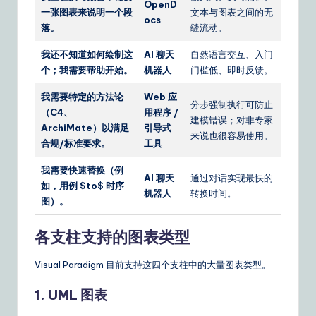
OpenD
一张图表来说明一个段
文本与图表之间的无
ocs
落。
缝流动。
我还不知道如何绘制这
AI 聊天
自然语言交互、入门
个；我需要帮助开始。
机器人
门槛低、即时反馈。
我需要特定的方法论
Web 应
分步强制执行可防止
（C4、
用程序 /
建模错误；对非专家
ArchiMate）以满足
引导式
来说也很容易使用。
合规/标准要求。
工具
我需要快速替换（例
AI 聊天
通过对话实现最快的
如，用例 $to$ 时序
机器人
转换时间。
图）。
各支柱支持的图表类型
Visual Paradigm 目前支持这四个支柱中的大量图表类型。
1. UML 图表