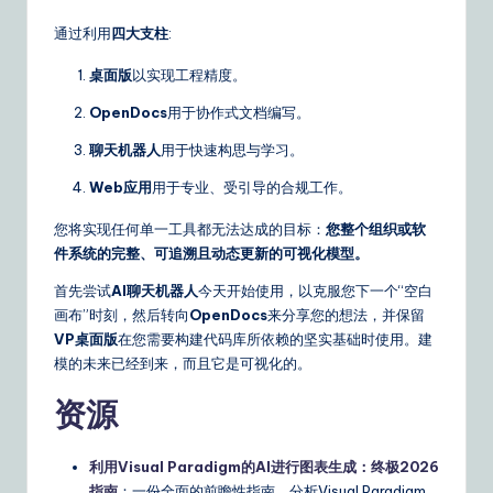
通过利用
四大支柱
:
桌面版
以实现工程精度。
OpenDocs
用于协作式文档编写。
聊天机器人
用于快速构思与学习。
Web应用
用于专业、受引导的合规工作。
您将实现任何单一工具都无法达成的目标：
您整个组织或软
件系统的完整、可追溯且动态更新的可视化模型。
首先尝试
AI聊天机器人
今天开始使用，以克服您下一个“空白
画布”时刻，然后转向
OpenDocs
来分享您的想法，并保留
VP桌面版
在您需要构建代码库所依赖的坚实基础时使用。建
模的未来已经到来，而且它是可视化的。
资源
利用Visual Paradigm的AI进行图表生成：终极2026
指南
：一份全面的前瞻性指南，分析Visual Paradigm