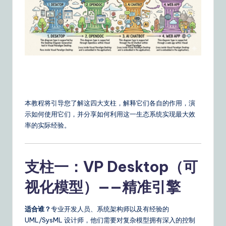
o
u
r
D
ai
ly
本教程将引导您了解这四大支柱，解释它们各自的作用，演
G
示如何使用它们，并分享如何利用这一生态系统实现最大效
ui
率的实际经验。
d
e
支柱一：VP Desktop（可
t
视化模型）——精准引擎
o
A
适合谁？
专业开发人员、系统架构师以及有经验的
UML/SysML 设计师，他们需要对复杂模型拥有深入的控制
I