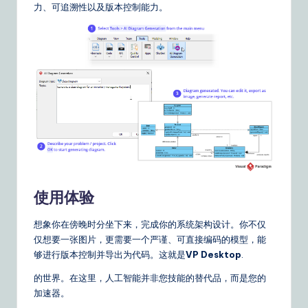
力、可追溯性以及版本控制能力。
&
S
o
ft
w
a
r
e
使用体验
S
o
想象你在傍晚时分坐下来，完成你的系统架构设计。你不仅
仅想要一张图片，更需要一个严谨、可直接编码的模型，能
lu
够进行版本控制并导出为代码。这就是
VP Desktop
.
ti
的世界。在这里，人工智能并非您技能的替代品，而是您的
o
加速器。