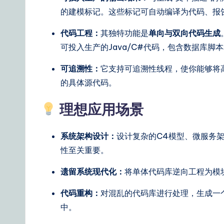
&
的建模标记。这些标记可自动编译为代码、报
S
代码工程：
其独特功能是
单向与双向代码生成
可投入生产的Java/C#代码，包含数据库脚本
o
可追溯性：
它支持可追溯性线程，使你能够将
ft
的具体源代码。
w
理想应用场景
a
r
系统架构设计：
设计复杂的C4模型、微服务架构
性至关重要。
e
遗留系统现代化：
将单体代码库逆向工程为模
S
代码重构：
对混乱的代码库进行处理，生成一
o
中。
lu