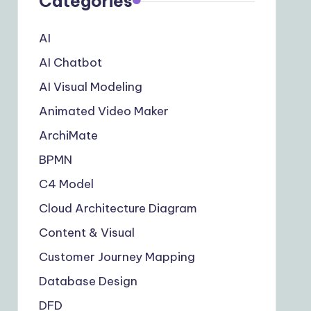
Categories
AI
AI Chatbot
AI Visual Modeling
Animated Video Maker
ArchiMate
BPMN
C4 Model
Cloud Architecture Diagram
Content & Visual
Customer Journey Mapping
Database Design
DFD