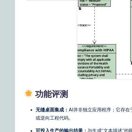
a
il
y
G
ui
d
e
t
功能评测
o
无缝桌面集成：
AI并非独立应用程序；它存
A
或逆向工程代码。
I
可投入生产的输出结果：
与生成“文本描述”的