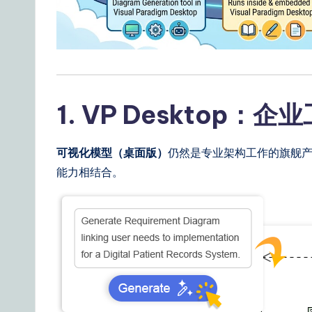
n
e
s
1. VP Desktop：
e
|
可视化模型（桌面版）
仍然是专业架构工作的旗舰产
Y
能力相结合。
o
u
r
D