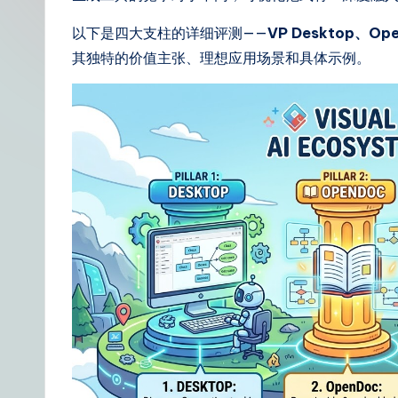
t
以下是四大支柱的详细评测——
VP Desktop、O
S
其独特的价值主张、理想应用场景和具体示例。
i
m
p
li
fi
e
d
C
hi