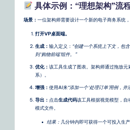
具体示例：“理想架构”流
ti
场景：
一位架构师需要设计一个新的电子商务系统，
o
n
打开VP桌面端。
s
生成：
输入定义：
“创建一个系统上下文，包含‘
到‘购物前端’组件。”
优化：
该工具生成了图表。架构师通过拖放元
系）。
增强：
使用AI来
“添加一个‘处理订单’用例，
导出：
点击
生成代码
该工具根据视觉模型，自动
模式文件。
结果：
几分钟内即可获得一个可投入生