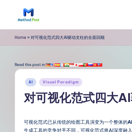
Skip
to
M
content
e
Home
»
对可视化范式四大AI驱动支柱的全面回顾
t
h
Read this post in:
o
Posted
AI
Visual Paradigm
d
in
对可视化范式四大A
P
o
可视化范式已从传统的绘图工具演变为一个整体的
A
s
生成工具的竞争对手不同，可视化范式将AI深度融