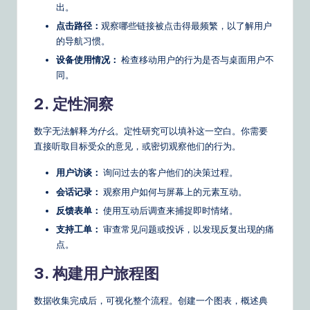
n
出。
s
点击路径：
观察哪些链接被点击得最频繁，以了解用户
的导航习惯。
设备使用情况：
检查移动用户的行为是否与桌面用户不
同。
2. 定性洞察
数字无法解释
为什么
。定性研究可以填补这一空白。你需要
直接听取目标受众的意见，或密切观察他们的行为。
用户访谈：
询问过去的客户他们的决策过程。
会话记录：
观察用户如何与屏幕上的元素互动。
反馈表单：
使用互动后调查来捕捉即时情绪。
支持工单：
审查常见问题或投诉，以发现反复出现的痛
点。
3. 构建用户旅程图
数据收集完成后，可视化整个流程。创建一个图表，概述典