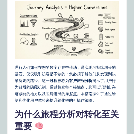
m
p
li
fi
e
d
C
理解人们如何在您的数字存在中移动，是实现可持续增长的
hi
基石。仅仅吸引访客是不够的；您必须了解他们从发现到决
n
策所走的路径。这一过程被称为
客户旅程分析
揭示了用户行
为背后的隐藏机制。通过检查每个接触点，您可以识别出兴
e
趣减弱的地方以及阻碍进展的摩擦点。本指南探讨了通过绘
s
制和优化用户体验来提升转化率的可操作策略。
e
为什么旅程分析对转化至关
|
重要
Y