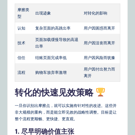
摩擦类
出现迹象
对转化的影响
型
认知
复杂页面的高跳出率
用户因困惑而离开
页面加载缓慢导致的高退
技术
用户因沮丧而离开
出率
信任
结账页面完成率低
用户因风险而犹豫
用户因付出努力而
流程
购物车放弃率激增
离开
转化的快速见效策略
一旦你识别出摩擦点，就可以实施有针对性的改进。这些并
非大规模的重构，而是能立即见效的战略性调整。目标是让
整个流程更顺畅、更快捷、更直观。
1. 尽早明确价值主张