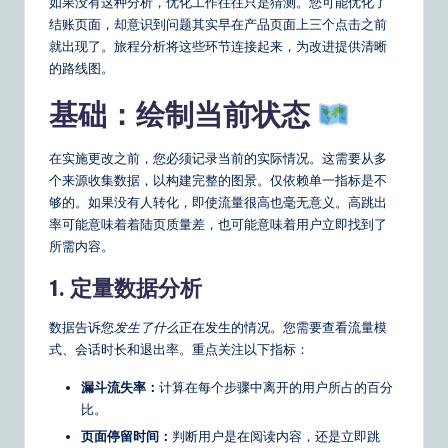
如果没有这种分析，优化工作往往只是猜测。您可能优化了
&
结账页面，却意识到问题其实早在产品页面上三个点击之前
就出现了。旅程分析将这些环节连接起来，为改进提供清晰
S
的路线图。
o
基础：绘制当前状态
ft
w
在实施更改之前，您必须记录当前的实际情况。这需要从多
个来源收集数据，以构建完整的图景。仅依赖单一指标是不
a
够的。如果没有人转化，即使流量很高也毫无意义。高跳出
r
率可能意味着着陆页质量差，也可能意味着用户立即找到了
所需内容。
e
1. 定量数据分析
S
o
数据告诉您
发生了什么
正在发生的情况。您需要查看流量模
式、会话时长和退出率。重点关注以下指标：
lu
ti
漏斗流失率：
计算在每个步骤中离开的用户所占的百分
比。
o
页面停留时间：
判断用户是在阅读内容，还是立即跳