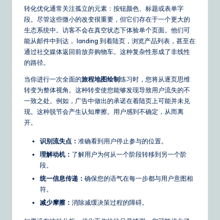
o
转化优化通常关注孤立的元素：按钮颜色、标题或表单字
段。尽管这些微小的改变很重要，但它们存在于一个更大的
u
生态系统中。访客不会在真空状态下体验单个页面。他们可
r
能从邮件中到达， landing 到着陆页，浏览产品列表，甚至在
通过社交媒体返回前放弃购物车。这种复杂性形成了非线性
D
的路径。
ai
当你进行一次全面的
旅程地图绘制
练习时，您将从逐页思维
ly
转变为整体视角。这种转变使您能够发现导致用户流失的不
一致之处。例如，广告中做出的承诺在着陆页上可能并未兑
G
现。这种脱节会产生认知摩擦。用户感到不确定，从而离
ui
开。
d
识别流失点：
准确看到用户停止参与的位置。
e
理解动机：
了解用户为何从一个阶段转移到另一个阶
段。
t
统一信息传递：
确保您的语气在每一步都与用户意图相
o
符。
A
减少摩擦：
消除减缓决策过程的障碍。
I