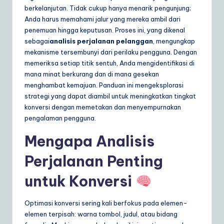
ly
berkelanjutan. Tidak cukup hanya menarik pengunjung;
Anda harus memahami jalur yang mereka ambil dari
G
penemuan hingga keputusan. Proses ini, yang dikenal
ui
sebagai
analisis perjalanan pelanggan
, mengungkap
mekanisme tersembunyi dari perilaku pengguna. Dengan
d
memeriksa setiap titik sentuh, Anda mengidentifikasi di
e
mana minat berkurang dan di mana gesekan
menghambat kemajuan. Panduan ini mengeksplorasi
t
strategi yang dapat diambil untuk meningkatkan tingkat
o
konversi dengan memetakan dan menyempurnakan
pengalaman pengguna.
A
Mengapa Analisis
I
&
Perjalanan Penting
S
untuk Konversi
o
ft
Optimasi konversi sering kali berfokus pada elemen-
elemen terpisah: warna tombol, judul, atau bidang
w