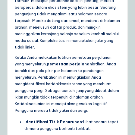
formulir. Meskipun perubahan kecil ini penting, mereka
a
beroperasi dalam ekosistem yang lebih besar. Seorang
pengunjung tidak mengalami satu halaman secara
r
terpisah. Mereka datang dari email, mendarat di halaman
e
arahan, menelusuri daftar produk, dan mungkin
meninggalkan keranjang belanja sebelum kembali melalui
S
media sosial. Kompleksitas ini menciptakan jalur yang
o
tidak linier.
lu
Ketika Anda melakukan latihan pemetaan perjalanan
yang menyeluruh,
pemetaan perjalanan
latihan, Anda
ti
beralih dari pola pikir per halaman ke pandangan
o
menyeluruh. Perubahan ini memungkinkan Anda
mengidentifikasi ketidakkonsistenan yang membuat
n
pengguna pergi. Sebagai contoh, janji yang dibuat dalam
s
iklan mungkin tidak terpenuhi di halaman arahan.
Ketidaksesuaian ini menciptakan gesekan kognitif.
Pengguna merasa tidak yakin dan pergi.
Identifikasi Titik Penurunan:
Lihat secara tepat
di mana pengguna berhenti terlibat.