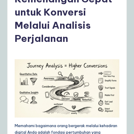
d
o
untuk Konversi
n
Melalui Analisis
e
Perjalanan
si
a
n
|
Y
o
u
r
D
Memahami bagaimana orang bergerak melalui kehadiran
ai
digital Anda adalah fondasi pertumbuhan yang