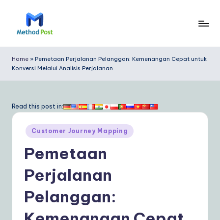
Skip
to
M
content
e
Home
»
Pemetaan Perjalanan Pelanggan: Kemenangan Cepat untuk
Konversi Melalui Analisis Perjalanan
t
h
o
Read this post in:
d
Posted
Customer Journey Mapping
P
in
Pemetaan
o
s
Perjalanan
t
Pelanggan:
In
Kemenangan Cepat