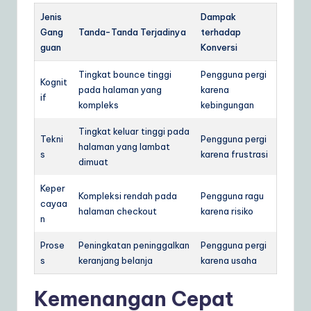
Jenis
Dampak
Gang
Tanda-Tanda Terjadinya
terhadap
guan
Konversi
Tingkat bounce tinggi
Pengguna pergi
Kognit
pada halaman yang
karena
if
kompleks
kebingungan
Tingkat keluar tinggi pada
Tekni
Pengguna pergi
halaman yang lambat
s
karena frustrasi
dimuat
Keper
Kompleksi rendah pada
Pengguna ragu
cayaa
halaman checkout
karena risiko
n
Prose
Peningkatan peninggalkan
Pengguna pergi
s
keranjang belanja
karena usaha
Kemenangan Cepat