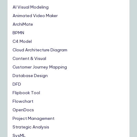
AI Visual Modeling
Animated Video Maker
ArchiMate
BPMN
C4 Model
Cloud Architecture Diagram
Content & Visual
Customer Journey Mapping
Database Design
DFD
Flipbook Tool
Flowchart
OpenDocs
Project Management
Strategic Analysis
SysML