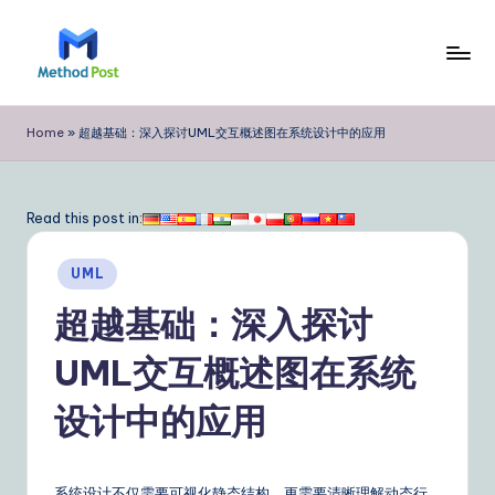
Skip
to
M
content
e
Home
»
超越基础：深入探讨UML交互概述图在系统设计中的应用
t
h
Read this post in:
o
Posted
d
UML
in
P
超越基础：深入探讨
o
UML交互概述图在系统
s
设计中的应用
t
Si
系统设计不仅需要可视化静态结构，更需要清晰理解动态行