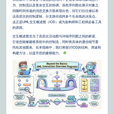
m
为、控制流以及复杂交互的协调。虽然序列图在展示对象之
p
间随时间传递的消息交换方面表现出色，但它们往往难以表
li
达高层次的控制逻辑、分支路径或跨多个生命线的决策点。
这正是UML交互概述图（IOD）成为架构师和工程师必备工具
fi
的原因。
e
交互概述图充当了高层次活动图与详细序列图之间的桥梁。
d
它使您能够建模系统中的控制流，同时将具体的通信细节委
托给其他图表。在本指南中，我们将探讨IOD的结构、用途和
C
构建方法，以提升您的建模能力。
hi
n
e
s
e
|
Y