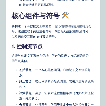
的庞大活动图更容易理解。
&
S
核心组件与符号
o
要构建一个有效的交互概述图，您必须理解所使用的特定符
ft
号。该图依赖于两组主要符号：来自活动图的控制流符号，
w
以及来自交互图的执行节点符号。
a
1. 控制流节点
r
这些节点定义了系统在逻辑中所走的路径，与标准活动图中
e
的节点类似。
S
初始节点：
一个实心黑色圆圈。它标记了交互流的起
点。
o
终止节点：
带边框的实心黑色圆圈。它表示流程的成功
lu
终止。
ti
决策节点：
菱形。它表示流程根据条件（例如布尔值检
查）分叉的点。
o
合并节点：
也是菱形，但用于将多个传入路径合并为一