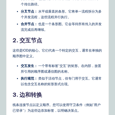
n
个传出路径。
s
分叉节点：
水平或垂直的条形。它将单一流程拆分为多
个并发流程，这些流程并行执行。
合并节点：
也是一个条形图。它会等待所有传入的并发
流完成后再继续。
2. 交互节点
这些是IOD的核心。它们代表一个特定的交互，通常在单独的
顺序图中定义。
交互发生：
一个带有标签“交互”的矩形。在内部，放置
所引用的顺序图或通信图的名称。
执行规范：
类似于活动节点，但专门用于交互。它通常
以包含交互名称的矩形形式出现。
3. 边和转换
线条连接节点以定义顺序。您可以使用守卫条件（例如“用户
已登录”）为这些边添加标签，以明确决策点。