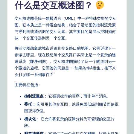
什么是交互概述图？
o
u
交互概述图是统一建模语言（UML）中一种特殊类型的交互
r
图。它本质上是一种混合结构，结合了活动图的控制流元素
与序列图或通信图的交互元素。其主要目的是展示控制如何
D
从一个交互传递到另一个交互。
ai
将活动图想象成城市道路和交叉路口的地图。它告诉你下一
ly
步该去哪里。现在设想每个交叉路口实际上是一个复杂的隧
道系统（即序列图）。交互概述图描绘了从一个隧道到另一
G
个隧道的旅程。它回答的问题是：“如果条件A发生，接下来
ui
会触发哪一系列事件？”
d
主要特征包括：
e
控制流重点：
它强调操作的顺序，而非单个消息。
t
委托：
它引用其他交互图，以避免因低级别细节而使视
图变得杂乱。
o
模块化：
它允许将复杂的逻辑分解为可管理的交互片
A
段。
I
视觉清晰度：
它提供了一个高层次的视图，比嵌入对象