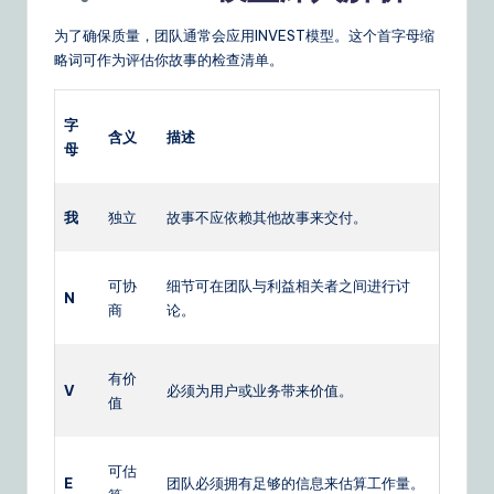
为了确保质量，团队通常会应用INVEST模型。这个首字母缩
略词可作为评估你故事的检查清单。
字
含义
描述
母
我
独立
故事不应依赖其他故事来交付。
可协
细节可在团队与利益相关者之间进行讨
N
商
论。
有价
V
必须为用户或业务带来价值。
值
可估
E
团队必须拥有足够的信息来估算工作量。