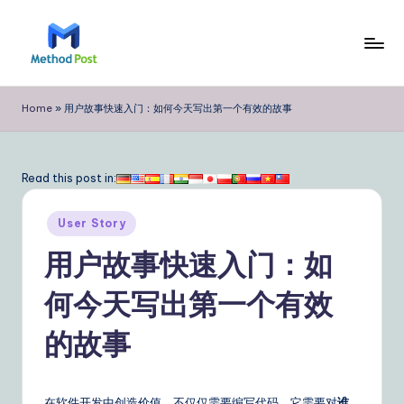
Skip
to
M
content
e
Home
»
用户故事快速入门：如何今天写出第一个有效的故事
t
h
Read this post in:
o
Posted
d
User Story
in
P
用户故事快速入门：如
o
何今天写出第一个有效
s
的故事
t
Si
在软件开发中创造价值，不仅仅需要编写代码。它需要对
谁