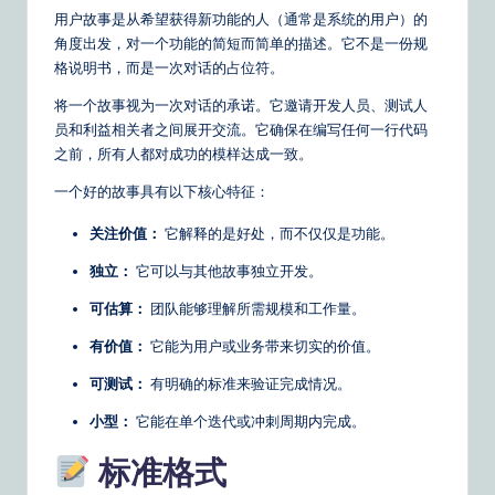
o
用户故事是从希望获得新功能的人（通常是系统的用户）的
角度出发，对一个功能的简短而简单的描述。它不是一份规
u
格说明书，而是一次对话的占位符。
r
将一个故事视为一次对话的承诺。它邀请开发人员、测试人
D
员和利益相关者之间展开交流。它确保在编写任何一行代码
之前，所有人都对成功的模样达成一致。
ai
一个好的故事具有以下核心特征：
ly
G
关注价值：
它解释的是好处，而不仅仅是功能。
ui
独立：
它可以与其他故事独立开发。
d
可估算：
团队能够理解所需规模和工作量。
e
有价值：
它能为用户或业务带来切实的价值。
t
可测试：
有明确的标准来验证完成情况。
o
小型：
它能在单个迭代或冲刺周期内完成。
A
标准格式
I