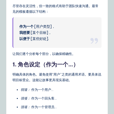
&
尽管存在灵活性，但一致的格式有助于团队快速沟通。最常
见的模板遵循以下结构：
S
o
作为一个
[用户类型]，
ft
我想要
[某个目标]，
以便于
[某些好处].
w
a
让我们逐个分析每个部分，以确保精确性。
r
1. 角色设定（作为一个…）
e
S
明确具体的角色。避免使用“用户”之类的通用术语。要具体说
明目标受众。这能让故事更具现实基础。
o
弱项：
作为一个用户…
lu
ti
强项：
作为一个回头客…
o
强项：
作为一个管理员…