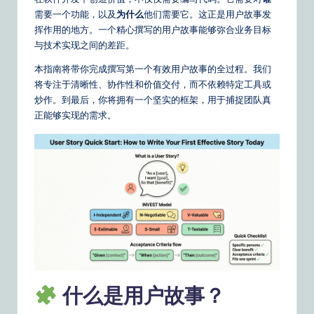
m
需要一个功能，以及
为什么
他们需要它。这正是用户故事发
p
挥作用的地方。一个精心撰写的用户故事能够弥合业务目标
li
与技术实现之间的差距。
fi
本指南将带你完成撰写第一个有效用户故事的全过程。我们
将专注于清晰性、协作性和价值交付，而不依赖特定工具或
e
炒作。到最后，你将拥有一个坚实的框架，用于捕捉团队真
d
正能够实现的需求。
C
hi
n
e
s
e
|
什么是用户故事？
Y