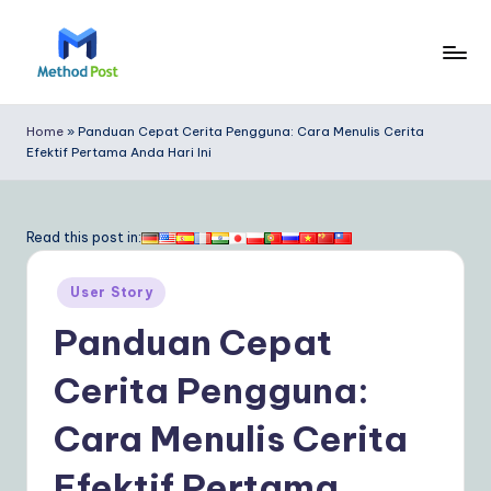
Skip
to
M
content
e
Home
»
Panduan Cepat Cerita Pengguna: Cara Menulis Cerita
Efektif Pertama Anda Hari Ini
t
h
o
Read this post in:
d
Posted
User Story
P
in
Panduan Cepat
o
s
Cerita Pengguna:
t
Cara Menulis Cerita
In
Efektif Pertama