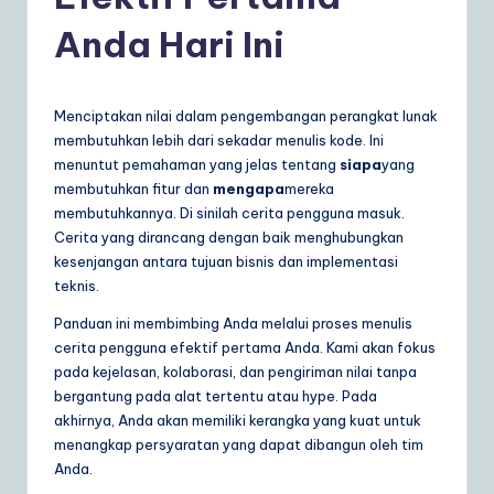
d
o
Anda Hari Ini
n
e
Menciptakan nilai dalam pengembangan perangkat lunak
si
membutuhkan lebih dari sekadar menulis kode. Ini
menuntut pemahaman yang jelas tentang
siapa
yang
a
membutuhkan fitur dan
mengapa
mereka
n
membutuhkannya. Di sinilah cerita pengguna masuk.
Cerita yang dirancang dengan baik menghubungkan
|
kesenjangan antara tujuan bisnis dan implementasi
Y
teknis.
o
Panduan ini membimbing Anda melalui proses menulis
cerita pengguna efektif pertama Anda. Kami akan fokus
u
pada kejelasan, kolaborasi, dan pengiriman nilai tanpa
r
bergantung pada alat tertentu atau hype. Pada
akhirnya, Anda akan memiliki kerangka yang kuat untuk
D
menangkap persyaratan yang dapat dibangun oleh tim
ai
Anda.