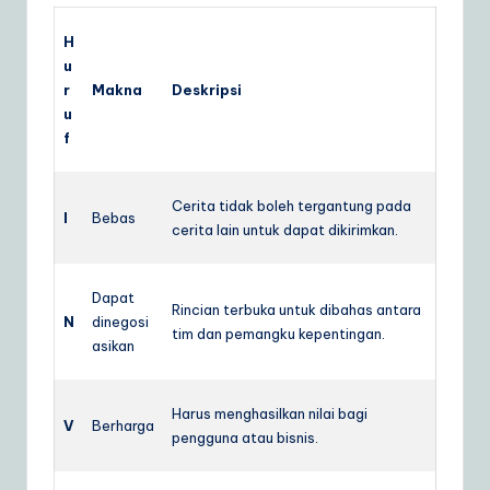
H
u
r
Makna
Deskripsi
u
f
Cerita tidak boleh tergantung pada
I
Bebas
cerita lain untuk dapat dikirimkan.
Dapat
Rincian terbuka untuk dibahas antara
N
dinegosi
tim dan pemangku kepentingan.
asikan
Harus menghasilkan nilai bagi
V
Berharga
pengguna atau bisnis.