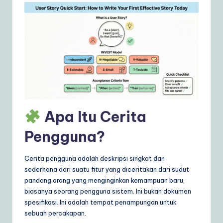
ly
G
ui
d
e
t
o
Apa Itu Cerita
A
Pengguna?
I
&
Cerita pengguna adalah deskripsi singkat dan
S
sederhana dari suatu fitur yang diceritakan dari sudut
pandang orang yang menginginkan kemampuan baru,
o
biasanya seorang pengguna sistem. Ini bukan dokumen
ft
spesifikasi. Ini adalah tempat penampungan untuk
sebuah percakapan.
w