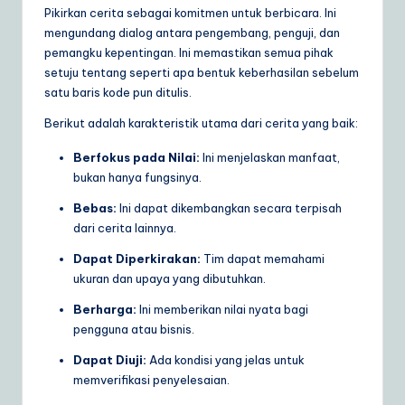
Pikirkan cerita sebagai komitmen untuk berbicara. Ini
a
mengundang dialog antara pengembang, penguji, dan
r
pemangku kepentingan. Ini memastikan semua pihak
setuju tentang seperti apa bentuk keberhasilan sebelum
e
satu baris kode pun ditulis.
S
Berikut adalah karakteristik utama dari cerita yang baik:
o
Berfokus pada Nilai:
Ini menjelaskan manfaat,
lu
bukan hanya fungsinya.
ti
Bebas:
Ini dapat dikembangkan secara terpisah
dari cerita lainnya.
o
Dapat Diperkirakan:
Tim dapat memahami
n
ukuran dan upaya yang dibutuhkan.
s
Berharga:
Ini memberikan nilai nyata bagi
pengguna atau bisnis.
Dapat Diuji:
Ada kondisi yang jelas untuk
memverifikasi penyelesaian.