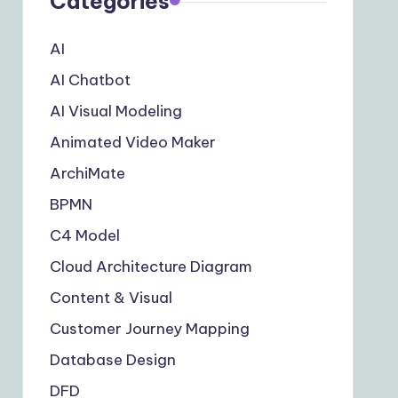
Categories
AI
AI Chatbot
AI Visual Modeling
Animated Video Maker
ArchiMate
BPMN
C4 Model
Cloud Architecture Diagram
Content & Visual
Customer Journey Mapping
Database Design
DFD