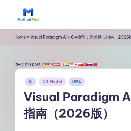
Skip
to
M
content
e
Home
»
Visual Paradigm AI + C4模型：完整逐步指南（202
t
h
Read this post in:
o
Posted
AI
C4 Model
UML
d
in
Visual Paradig
P
指南（2026版）
o
s