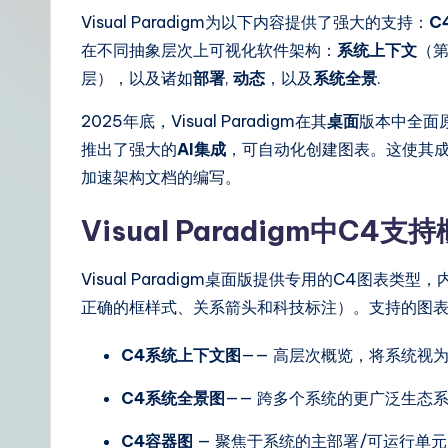
t
Visual Paradigm为以下内容提供了强大的支持：
C
在不同抽象层次上可视化软件架构：
系统上下文
（第
S
层），以及诸如
部署
,
动态
，以及
系统全景
.
i
2025年底，Visual Paradigm在其
桌面
版本中全面
m
推出了强大的
AI集成
，可自动化创建图表。这使其成
加速架构文档的编写。
p
Visual Paradigm中C4支
li
fi
Visual Paradigm桌面版提供专用的C4图
正确的框样式、关系箭头和科技标注）。支持的图
e
d
C4系统上下文图
—— 高层次概览，将系统视
C
C4系统全景图
—— 跨多个系统的更广泛生态
hi
C4容器图
— 聚焦于系统的主部署/可运行单