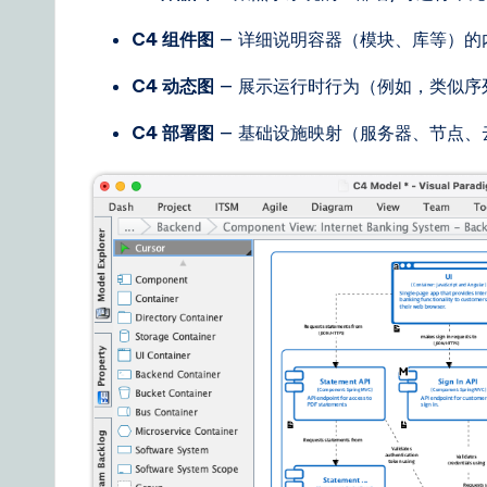
n
C4 组件图
— 详细说明容器（模块、库等）的
e
C4 动态图
— 展示运行时行为（例如，类似序
s
C4 部署图
— 基础设施映射（服务器、节点、
e
|
Y
o
u
r
D