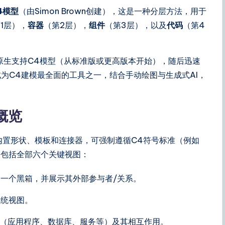
4模型
（由Simon Brown创建），这是一种分层方法，用于
1层），
容器
（第2层），
组件
（第3层），以及
代码
（第4
原生支持C4模型（从标准版或更高版本开始），随后迅速
为C4建模最全面的工具之一，结合手动绘图与生成式AI，
持概览
表类型，内置形状、模板和连接器，可强制遵循C4符号标准（例如
表包括全部六个关键视图：
为一个黑箱，并展示其外部参与者/关系。
系统视图。
元（应用程序、数据库、服务等）及其相互作用。