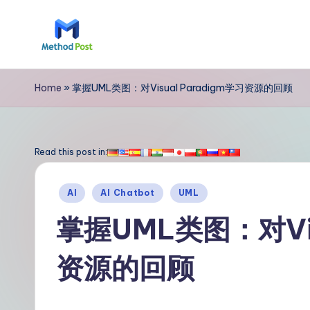
Skip
to
M
content
e
Home
»
掌握UML类图：对Visual Paradigm学习资源的回顾
t
h
Read this post in:
o
Posted
AI
AI Chatbot
UML
d
in
掌握UML类图：对Vis
P
资源的回顾
o
s