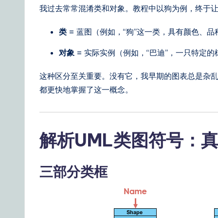
&
我过去常常混淆类和对象。教程中以狗为例，终于
S
类
= 蓝图（例如，“狗”这一类，具有颜色、品
o
对象
= 实际实例（例如，“巴迪”，一只特定
ft
这种区分至关重要。没有它，我早期的图表总是杂乱无章。
w
都更快地掌握了这一概念。
a
r
解析UML类图符号：
e
三部分类框
S
o
lu