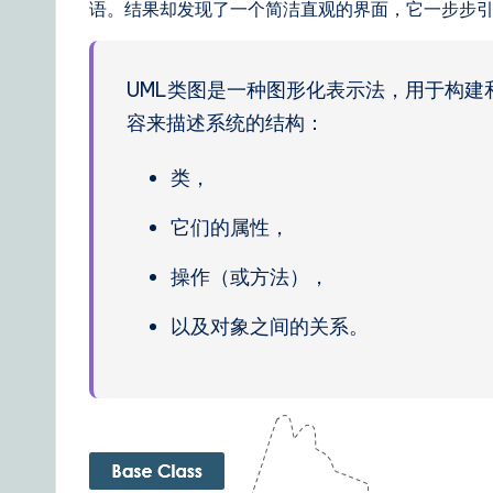
语。结果却发现了一个简洁直观的界面，它一步步
n
e
UML类图是一种图形化表示法，用于构
容来描述系统的结构：
s
e
类，
|
它们的属性，
Y
操作（或方法），
o
以及对象之间的关系。
u
r
D