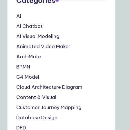
Categories
AI
AI Chatbot
AI Visual Modeling
Animated Video Maker
ArchiMate
BPMN
C4 Model
Cloud Architecture Diagram
Content & Visual
Customer Journey Mapping
Database Design
DFD