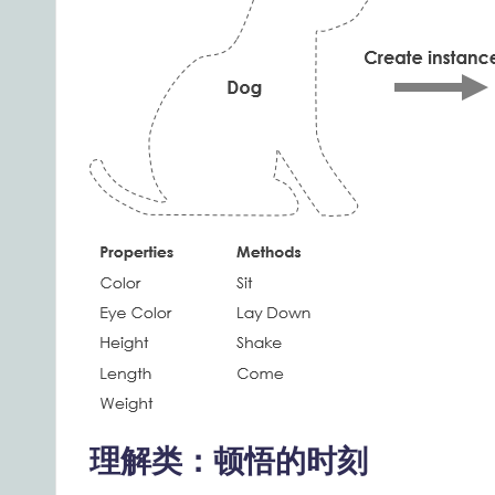
a
il
y
G
ui
d
e
t
o
A
理解类：顿悟的时刻
I