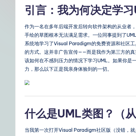
t
引言：我为何决定学习
S
作为一名在多年后端开发后转向软件架构的从业者
i
手绘的草图根本无法满足需求。一位同事提到了UM
m
系统地学习了Visual Paradigm的免费资源
的方式。这并非广告宣传——而是我作为第三方的真
p
该如何在不感到压力的情况下学习UML。如果你是
li
力，那么以下正是我亲身体验到的一切。
fi
e
d
什么是UML类图？（
C
当我第一次打开Visual Paradigm社区版（
hi