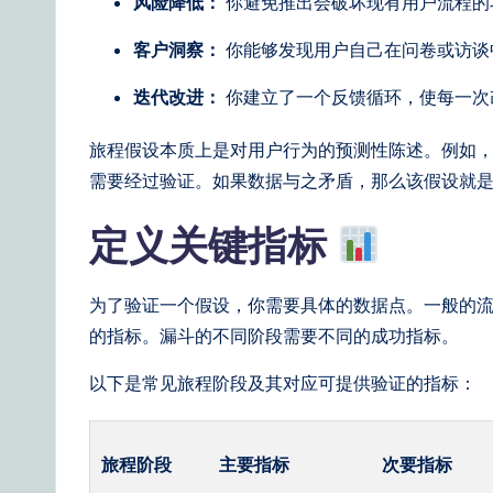
a
风险降低：
你避免推出会破坏现有用户流程的
il
客户洞察：
你能够发现用户自己在问卷或访谈
y
迭代改进：
你建立了一个反馈循环，使每一次
G
旅程假设本质上是对用户行为的预测性陈述。例如，
需要经过验证。如果数据与之矛盾，那么该假设就
ui
d
定义关键指标
e
为了验证一个假设，你需要具体的数据点。一般的
t
的指标。漏斗的不同阶段需要不同的成功指标。
o
以下是常见旅程阶段及其对应可提供验证的指标：
A
I
旅程阶段
主要指标
次要指标