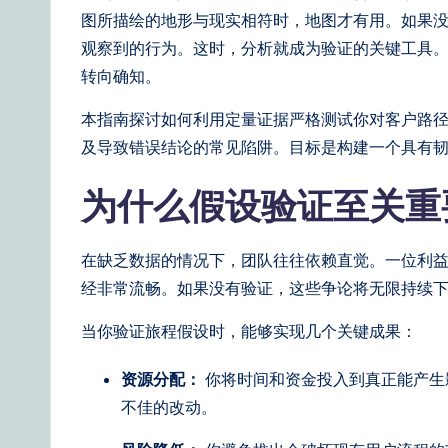
图所描绘的地形与现实相符时，地图才有用。如果
n
观察到的行为。这时，分析就成为验证的关键工具
e
转向确知。
s
本指南探讨如何利用定量证据严格测试你对客户路
及导致错误结论的常见陷阱。目标是构建一个具有
e
为什么假设验证至关
|
Y
在缺乏数据的情况下，团队往往依赖直觉。一位利
o
经非常流畅。如果没有验证，这些争论将无限持续
u
当你验证旅程假设时，能够实现几个关键成果：
r
资源分配：
你将时间和资金投入到真正能产生
D
不佳的改动。