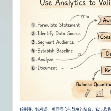
t
S
i
m
p
li
fi
e
d
C
hi
绘制客户旅程是一项同理心与战略的结合。它涉及