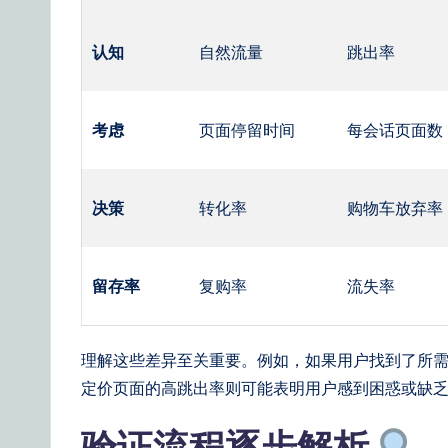
&
认知
自然流量
跳出率
S
o
考虑
页面停留时间
每会话页面数
ft
w
决策
转化率
购物车放弃率
a
r
留存率
复购率
流失率
e
S
理解这些差异至关重要。例如，如果用户找到了所
定价页面的高跳出率则可能表明用户感到困惑或缺
o
lu
验证流程逐步解析