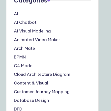
Categories
AI
AI Chatbot
AI Visual Modeling
Animated Video Maker
ArchiMate
BPMN
C4 Model
Cloud Architecture Diagram
Content & Visual
Customer Journey Mapping
Database Design
DFD