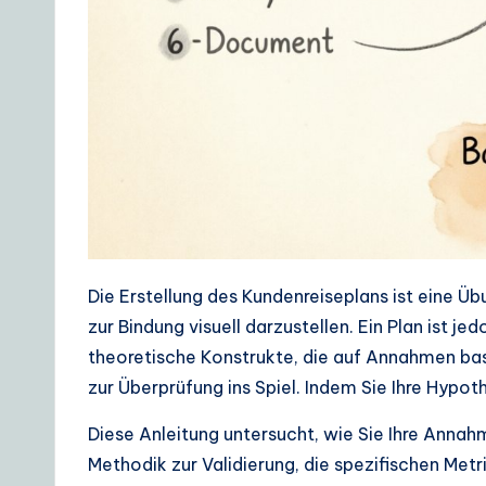
r
D
a
il
y
G
Die Erstellung des Kundenreiseplans ist eine Ü
ui
zur Bindung visuell darzustellen. Ein Plan ist j
d
theoretische Konstrukte, die auf Annahmen ba
zur Überprüfung ins Spiel. Indem Sie Ihre Hyp
e
Diese Anleitung untersucht, wie Sie Ihre Annah
t
Methodik zur Validierung, die spezifischen Metrik