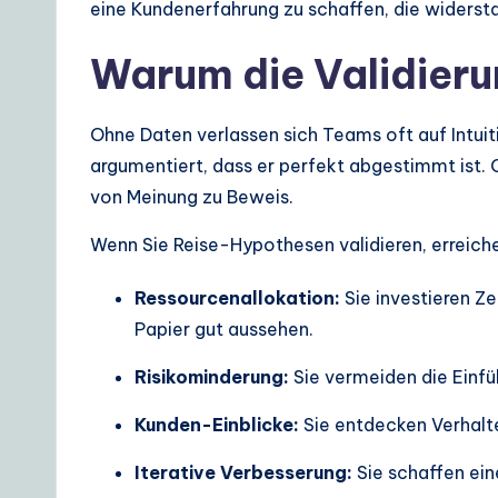
o
eine Kundenerfahrung zu schaffen, die widersta
A
Warum die Validieru
I
Ohne Daten verlassen sich Teams oft auf Intui
&
argumentiert, dass er perfekt abgestimmt ist.
S
von Meinung zu Beweis.
o
Wenn Sie Reise-Hypothesen validieren, erreiche
ft
Ressourcenallokation:
Sie investieren Ze
w
Papier gut aussehen.
a
Risikominderung:
Sie vermeiden die Einfü
r
Kunden-Einblicke:
Sie entdecken Verhalte
e
Iterative Verbesserung:
Sie schaffen ei