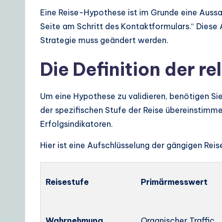
S
Eine Reise-Hypothese ist im Grunde eine Aussage
Seite am Schritt des Kontaktformulars.“ Diese 
o
Strategie muss geändert werden.
lu
Die Definition der r
ti
o
Um eine Hypothese zu validieren, benötigen Sie
der spezifischen Stufe der Reise übereinstimme
n
Erfolgsindikatoren.
s
Hier ist eine Aufschlüsselung der gängigen Rei
Reisestufe
Primärmesswert
Wahrnehmung
Organischer Traffic