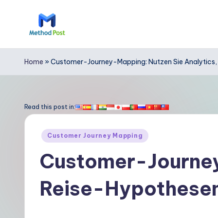
Skip
to
M
content
e
Home
»
Customer-Journey-Mapping: Nutzen Sie Analytics, 
t
h
Read this post in:
o
Posted
Customer Journey Mapping
d
in
Customer-Journey
P
Reise-Hypothesen 
o
s