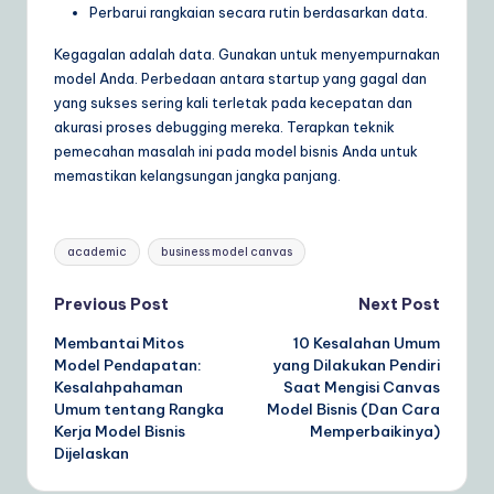
Perbarui rangkaian secara rutin berdasarkan data.
Kegagalan adalah data. Gunakan untuk menyempurnakan
model Anda. Perbedaan antara startup yang gagal dan
yang sukses sering kali terletak pada kecepatan dan
akurasi proses debugging mereka. Terapkan teknik
pemecahan masalah ini pada model bisnis Anda untuk
memastikan kelangsungan jangka panjang.
Tags:
academic
business model canvas
Post
Previous Post
Next Post
Membantai Mitos
10 Kesalahan Umum
navigation
Model Pendapatan:
yang Dilakukan Pendiri
Kesalahpahaman
Saat Mengisi Canvas
Umum tentang Rangka
Model Bisnis (Dan Cara
Kerja Model Bisnis
Memperbaikinya)
Dijelaskan