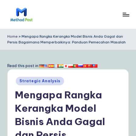
Skip
to
M
content
e
Home
»
Mengapa Rangka Kerangka Model Bisnis Anda Gagal dan
Persis Bagaimana Memperbaikinya: Panduan Pemecahan Masalah
t
h
o
Read this post in:
d
Posted
Strategic Analysis
P
in
Mengapa Rangka
o
s
Kerangka Model
t
Bisnis Anda Gagal
In
dan Persis