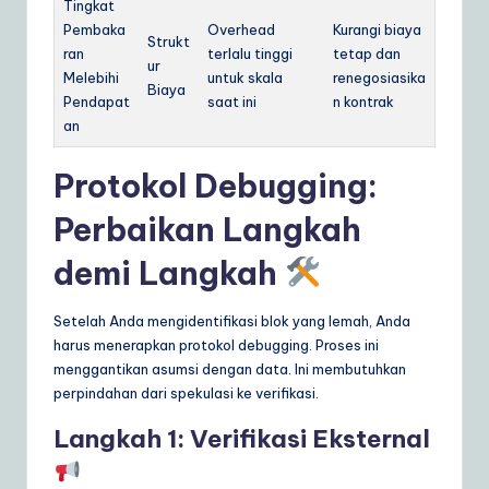
Tingkat
Pembaka
Overhead
Kurangi biaya
Strukt
ran
terlalu tinggi
tetap dan
ur
Melebihi
untuk skala
renegosiasika
Biaya
Pendapat
saat ini
n kontrak
an
Protokol Debugging:
Perbaikan Langkah
demi Langkah
Setelah Anda mengidentifikasi blok yang lemah, Anda
harus menerapkan protokol debugging. Proses ini
menggantikan asumsi dengan data. Ini membutuhkan
perpindahan dari spekulasi ke verifikasi.
Langkah 1: Verifikasi Eksternal