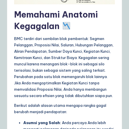
a
Memahami Anatomi
r
Kegagalan
e
S
BMC terdiri dari sembilan blok pembentuk: Segmen
o
Pelanggan, Proposisi Nilai, Saluran, Hubungan Pelanggan,
Aliran Pendapatan, Sumber Daya Kunci, Kegiatan Kunci,
lu
Kemitraan Kunci, dan Struktur Biaya. Kegagalan sering
ti
muncul karena menangani blok-blok ini sebagai silo
terisolasi, bukan sebagai sistem yang saling terkait.
o
Perubahan pada satu blok memengaruhi blok lainnya.
n
Jika Anda mengoptimalkan Kegiatan Kunci tanpa
memvalidasi Proposisi Nilai, Anda hanya membangun
s
sesuatu secara efisien yang tidak dibutuhkan siapa pun.
Berikut adalah alasan utama mengapa rangka gagal
berubah menjadi pendapatan:
Asumsi yang Salah:
Anda percaya Anda lebih
mengerti pelanggan daripada pelanggan itu sendiri.