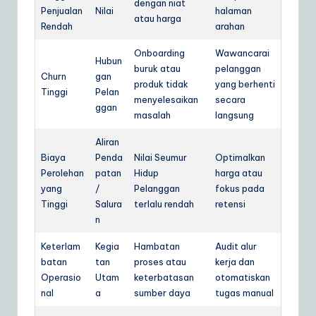
dengan niat
Penjualan
Nilai
halaman
atau harga
Rendah
arahan
Onboarding
Wawancarai
Hubun
buruk atau
pelanggan
Churn
gan
produk tidak
yang berhenti
Tinggi
Pelan
menyelesaikan
secara
ggan
masalah
langsung
Aliran
Biaya
Penda
Nilai Seumur
Optimalkan
Perolehan
patan
Hidup
harga atau
yang
/
Pelanggan
fokus pada
Tinggi
Salura
terlalu rendah
retensi
n
Keterlam
Kegia
Hambatan
Audit alur
batan
tan
proses atau
kerja dan
Operasio
Utam
keterbatasan
otomatiskan
nal
a
sumber daya
tugas manual