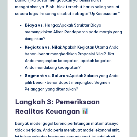
Bahkan jika pasar mengatakan ya, bisnis harus
mengatakan ya. Blok-blok tersebut harus saling sesuai
secara logis. Ini sering disebut sebagai “Uji Kesesuaian.”
Biaya vs. Harga:
Apakah Struktur Biaya
memungkinkan Aliran Pendapatan pada margin yang
diinginkan?
Kegiatan vs. Nilai:
Apakah Kegiatan Utama Anda
benar-benar menghadirkan Proposisi Nilai? Jika
Anda menjanjikan kecepatan, apakah kegiatan
Anda mendukung kecepatan?
Segment vs. Saluran:
Apakah Saluran yang Anda
pilih benar-benar dapat menjangkau Segmen
Pelanggan yang ditentukan?
Langkah 3: Pemeriksaan
Realitas Keuangan
Banyak model gagal karena perhitungan matematisnya
tidak berjalan. Anda perlu membuat model ekonomi unit.
Ini bukan sekadar lembaran spreadsheet; ini adalah uji