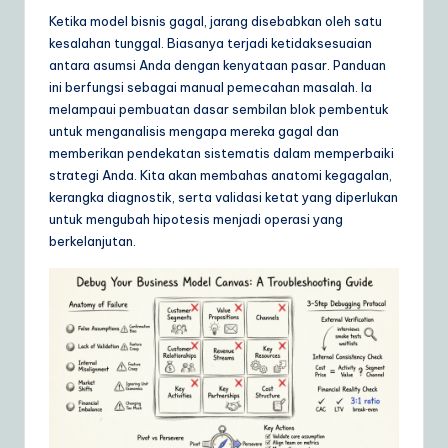
ly
Ketika model bisnis gagal, jarang disebabkan oleh satu
G
kesalahan tunggal. Biasanya terjadi ketidaksesuaian
antara asumsi Anda dengan kenyataan pasar. Panduan
ui
ini berfungsi sebagai manual pemecahan masalah. Ia
d
melampaui pembuatan dasar sembilan blok pembentuk
untuk menganalisis mengapa mereka gagal dan
e
memberikan pendekatan sistematis dalam memperbaiki
t
strategi Anda. Kita akan membahas anatomi kegagalan,
kerangka diagnostik, serta validasi ketat yang diperlukan
o
untuk mengubah hipotesis menjadi operasi yang
A
berkelanjutan.
I
&
S
o
ft
w