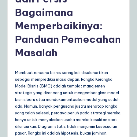
d
o
Bagaimana
n
Memperbaikinya:
e
Panduan Pemecahan
si
a
Masalah
n
|
Membuat rencana bisnis sering kali disalahartikan
Y
sebagai memprediksi masa depan. Rangka Kerangka
Model Bisnis (BMC) adalah templat manajemen
o
strategis yang dirancang untuk mengembangkan model
u
bisnis baru atau mendokumentasikan model yang sudah
ada. Namun, banyak pengusaha justru menatap rangka
r
yang telah selesai, percaya penuh pada strategi mereka,
D
hanya untuk menyaksikan usaha mereka kesulitan saat
diluncurkan. Diagram statis tidak menjamin kesesuaian
ai
pasar. Rangka ini adalah hipotesis, bukan jaminan.