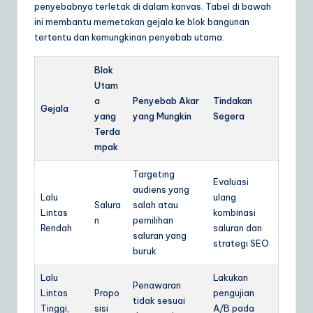
penyebabnya terletak di dalam kanvas. Tabel di bawah
ini membantu memetakan gejala ke blok bangunan
tertentu dan kemungkinan penyebab utama.
Blok
Utam
a
Penyebab Akar
Tindakan
Gejala
yang
yang Mungkin
Segera
Terda
mpak
Targeting
Evaluasi
audiens yang
Lalu
ulang
Salura
salah atau
Lintas
kombinasi
n
pemilihan
Rendah
saluran dan
saluran yang
strategi SEO
buruk
Lalu
Lakukan
Penawaran
Lintas
Propo
pengujian
tidak sesuai
Tinggi,
sisi
A/B pada