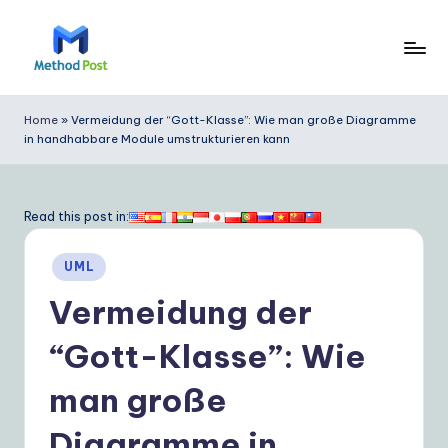
Skip
to
M
content
e
Home
»
Vermeidung der “Gott-Klasse”: Wie man große Diagramme
in handhabbare Module umstrukturieren kann
t
h
o
Read this post in:
d
Posted
UML
P
in
Vermeidung der
o
s
“Gott-Klasse”: Wie
t
man große
G
Diagramme in