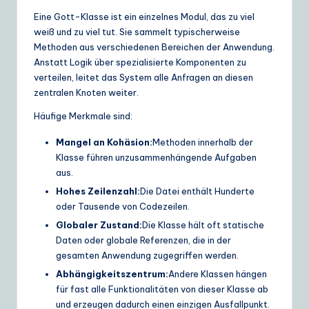
e
Eine Gott-Klasse ist ein einzelnes Modul, das zu viel
weiß und zu viel tut. Sie sammelt typischerweise
S
Methoden aus verschiedenen Bereichen der Anwendung.
o
Anstatt Logik über spezialisierte Komponenten zu
verteilen, leitet das System alle Anfragen an diesen
lu
zentralen Knoten weiter.
ti
Häufige Merkmale sind:
o
Mangel an Kohäsion:
Methoden innerhalb der
n
Klasse führen unzusammenhängende Aufgaben
aus.
s
Hohes Zeilenzahl:
Die Datei enthält Hunderte
oder Tausende von Codezeilen.
Globaler Zustand:
Die Klasse hält oft statische
Daten oder globale Referenzen, die in der
gesamten Anwendung zugegriffen werden.
Abhängigkeitszentrum:
Andere Klassen hängen
für fast alle Funktionalitäten von dieser Klasse ab
und erzeugen dadurch einen einzigen Ausfallpunkt.