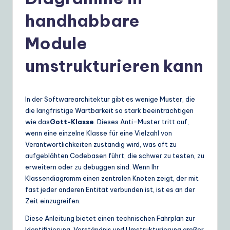
e
r
handhabbare
m
Module
a
umstrukturieren kann
n
|
Y
In der Softwarearchitektur gibt es wenige Muster, die
die langfristige Wartbarkeit so stark beeinträchtigen
o
wie das
Gott-Klasse
. Dieses Anti-Muster tritt auf,
u
wenn eine einzelne Klasse für eine Vielzahl von
Verantwortlichkeiten zuständig wird, was oft zu
r
aufgeblähten Codebasen führt, die schwer zu testen, zu
D
erweitern oder zu debuggen sind. Wenn Ihr
Klassendiagramm einen zentralen Knoten zeigt, der mit
ai
fast jeder anderen Entität verbunden ist, ist es an der
ly
Zeit einzugreifen.
G
Diese Anleitung bietet einen technischen Fahrplan zur
Identifizierung, Verständnis und Umstrukturierung großer