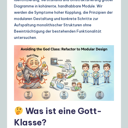
ui
Diagramme in kohärente, handhabbare Module. Wir
d
werden die Symptome hoher Kopplung, die Prinzipien der
modularen Gestaltung und konkrete Schritte zur
e
Aufspaltung monolithischer Strukturen ohne
t
Beeinträchtigung der bestehenden Funktionalität
untersuchen.
o
A
I
&
S
o
ft
w
Was ist eine Gott-
a
Klasse?
r