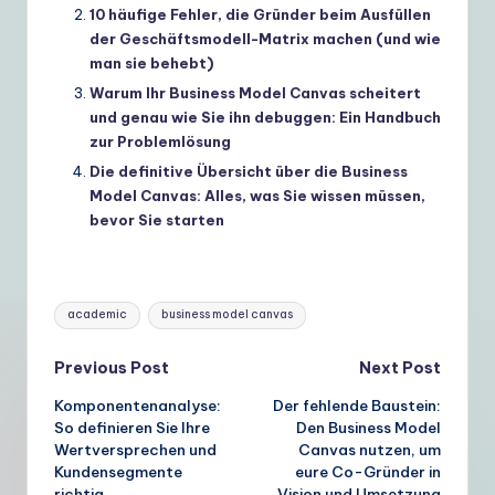
10 häufige Fehler, die Gründer beim Ausfüllen
der Geschäftsmodell-Matrix machen (und wie
man sie behebt)
Warum Ihr Business Model Canvas scheitert
und genau wie Sie ihn debuggen: Ein Handbuch
zur Problemlösung
Die definitive Übersicht über die Business
Model Canvas: Alles, was Sie wissen müssen,
bevor Sie starten
Tags:
academic
business model canvas
Post
Previous Post
Next Post
Komponentenanalyse:
Der fehlende Baustein:
navigation
So definieren Sie Ihre
Den Business Model
Wertversprechen und
Canvas nutzen, um
Kundensegmente
eure Co-Gründer in
richtig
Vision und Umsetzung