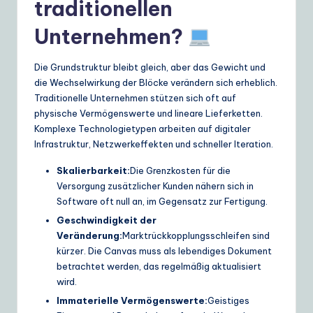
traditionellen
e
Unternehmen?
S
o
Die Grundstruktur bleibt gleich, aber das Gewicht und
die Wechselwirkung der Blöcke verändern sich erheblich.
lu
Traditionelle Unternehmen stützen sich oft auf
ti
physische Vermögenswerte und lineare Lieferketten.
Komplexe Technologietypen arbeiten auf digitaler
o
Infrastruktur, Netzwerkeffekten und schneller Iteration.
n
Skalierbarkeit:
Die Grenzkosten für die
s
Versorgung zusätzlicher Kunden nähern sich in
Software oft null an, im Gegensatz zur Fertigung.
Geschwindigkeit der
Veränderung:
Marktrückkopplungsschleifen sind
kürzer. Die Canvas muss als lebendiges Dokument
betrachtet werden, das regelmäßig aktualisiert
wird.
Immaterielle Vermögenswerte:
Geistiges