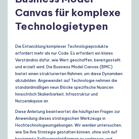
e
r
Canvas für komplexe
m
Technologietypen
a
n
Die Entwicklung komplexer Technologieprodukte
|
erfordert mehr als nur Code. Es erfordert ein klares
Y
Verständnis dafür, wie Wert geschaffen, bereitgestellt
und erzielt wird. Die Business Model Canvas (BMC)
o
bietet einen strukturierten Rahmen, um diese Dynamiken
u
abzubilden. Angewendet auf Technologie nehmen die
standardmäßigen neun Blöcke spezifische Nuancen
r
hinsichtlich Skalierbarkeit, Infrastruktur und
D
Nutzerakquise an.
ai
Diese Anleitung beantwortet die häufigsten Fragen zur
Anwendung dieses strategischen Werkzeugs in
ly
Hochtechnologieumgebungen. Wir werden untersuchen,
G
wie Sie Ihre Strategie gestalten können, ohne sich auf
bestimmte Softwareplattformen zu verlassen, und