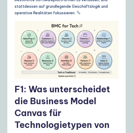
ui
stattdessen auf grundlegende Geschäftslogik und
d
operative Realitäten fokussieren.
e
t
o
A
I
&
S
F1: Was unterscheidet
o
die Business Model
ft
Canvas für
w
a
Technologietypen von
r