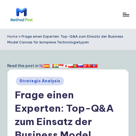
Skip
to
M
content
e
Home
»
Frage einen Experten: Top-Q&A zum Einsatz der Business
Model Canvas für komplexe Technologietypen
t
h
o
Read this post in:
d
Posted
Strategic Analysis
P
in
Frage einen
o
s
Experten: Top-Q&A
t
zum Einsatz der
G
Business Model