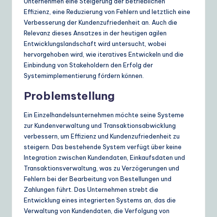
Unternehmen eine Steigerung der betrieblichen
ui
Effizienz, eine Reduzierung von Fehlern und letztlich eine
d
Verbesserung der Kundenzufriedenheit an. Auch die
Relevanz dieses Ansatzes in der heutigen agilen
e
Entwicklungslandschaft wird untersucht, wobei
t
hervorgehoben wird, wie iteratives Entwickeln und die
Einbindung von Stakeholdern den Erfolg der
o
Systemimplementierung fördern können.
A
Problemstellung
I
Ein Einzelhandelsunternehmen möchte seine Systeme
&
zur Kundenverwaltung und Transaktionsabwicklung
S
verbessern, um Effizienz und Kundenzufriedenheit zu
steigern. Das bestehende System verfügt über keine
o
Integration zwischen Kundendaten, Einkaufsdaten und
ft
Transaktionsverwaltung, was zu Verzögerungen und
Fehlern bei der Bearbeitung von Bestellungen und
w
Zahlungen führt. Das Unternehmen strebt die
a
Entwicklung eines integrierten Systems an, das die
Verwaltung von Kundendaten, die Verfolgung von
r