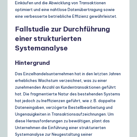
Einkäufen und die Abwicklung von Transaktionen
e
optimiert und eine nahtlose Datenübertragung sowie
eine verbesserte betriebliche Effizienz gewährleistet.
S
o
Fallstudie zur Durchführung
einer strukturierten
lu
Systemanalyse
ti
o
Hintergrund
n
Das Einzelhandelsunternehmen hat in den letzten Jahren
s
erhebliches Wachstum verzeichnet, was zu einer
zunehmenden Anzahl an Kundentransaktionen geführt
hat. Die fragmentierte Natur des bestehenden Systems
hat jedoch zu Ineffizienzen geführt, wie z. B. doppelte
Dateneingaben, verzögerte Bestellbearbeitung und
Ungenauigkeiten in Transaktionsaufzeichnungen. Um
diese Herausforderungen zu bewältigen, plant das
Unternehmen die Einführung einer strukturierten
Systemanalyse zur Neugestaltung seiner