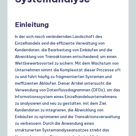
e
r
m
Einleitung
a
In der sich rasch verändernden Landschaft des
n
Einzelhandels sind die effiziente Verwaltung von
|
Kundendaten, die Bearbeitung von Einkäufen und die
Abwicklung von Transaktionen entscheidend, um einen
Y
Wettbewerbsvorteil zu sichern. Mit dem Wachstum von
o
Unternehmen nimmt die Komplexität dieser Prozesse oft
zu und führt häufig zu fragmentierten Systemen und
u
ineffizienten Abläufen. Dieser Artikel untersucht die
r
Verwendung von Datenflussdiagrammen (DFDs), um das
Informationssystem eines Einzelhandelsunternehmens
D
zu analysieren und neu zu gestalten, mit dem Ziel,
ai
Kundendaten zu integrieren, die Abwicklung von
Einkäufen zu optimieren und die Transaktionsverwaltung
ly
zu verbessern. Durch die Anwendung eines
G
strukturierten Systemanalyseansatzes strebt das