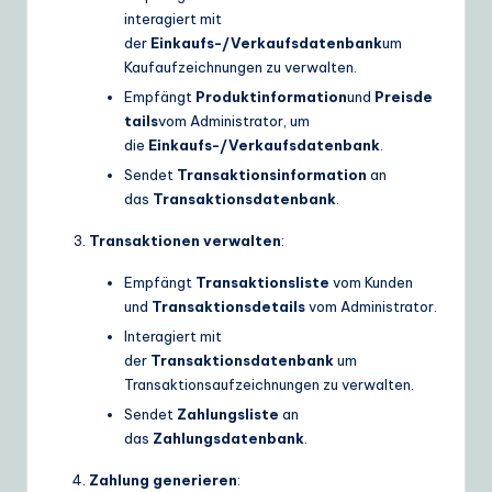
interagiert mit
der
Einkaufs-/Verkaufsdatenbank
um
Kaufaufzeichnungen zu verwalten.
Empfängt
Produktinformation
und
Preisde
tails
vom Administrator, um
die
Einkaufs-/Verkaufsdatenbank
.
Sendet
Transaktionsinformation
an
das
Transaktionsdatenbank
.
Transaktionen verwalten
:
Empfängt
Transaktionsliste
vom Kunden
und
Transaktionsdetails
vom Administrator.
Interagiert mit
der
Transaktionsdatenbank
um
Transaktionsaufzeichnungen zu verwalten.
Sendet
Zahlungsliste
an
das
Zahlungsdatenbank
.
Zahlung generieren
: