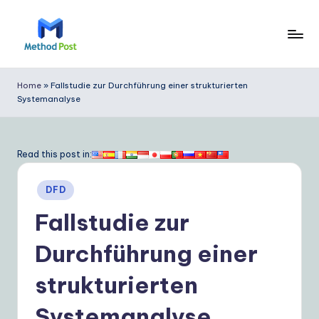
Skip
to
M
content
e
Home
»
Fallstudie zur Durchführung einer strukturierten
Systemanalyse
t
h
o
Read this post in:
d
Posted
DFD
P
in
Fallstudie zur
o
s
Durchführung einer
t
strukturierten
G
Systemanalyse