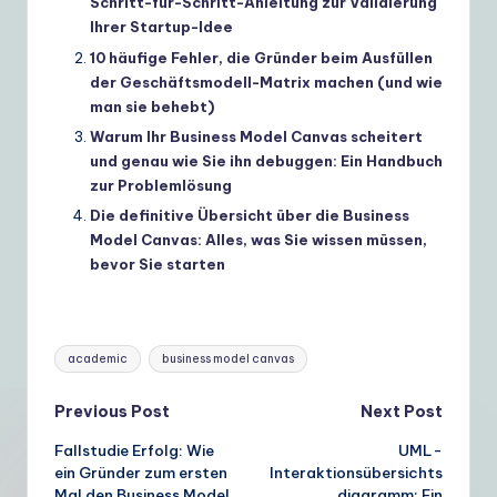
Schritt-für-Schritt-Anleitung zur Validierung
Ihrer Startup-Idee
10 häufige Fehler, die Gründer beim Ausfüllen
der Geschäftsmodell-Matrix machen (und wie
man sie behebt)
Warum Ihr Business Model Canvas scheitert
und genau wie Sie ihn debuggen: Ein Handbuch
zur Problemlösung
Die definitive Übersicht über die Business
Model Canvas: Alles, was Sie wissen müssen,
bevor Sie starten
Tags:
academic
business model canvas
Post
Previous Post
Next Post
Fallstudie Erfolg: Wie
UML-
navigation
ein Gründer zum ersten
Interaktionsübersichts
Mal den Business Model
diagramm: Ein