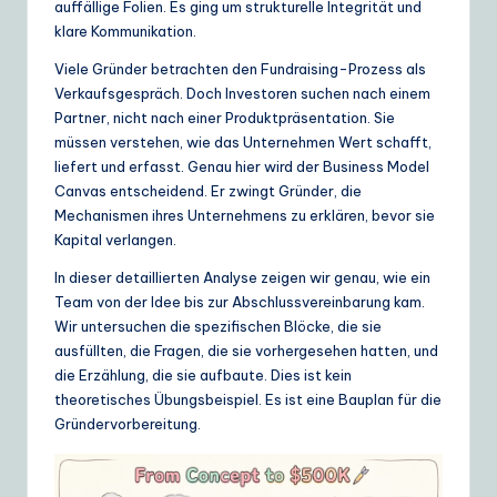
auffällige Folien. Es ging um strukturelle Integrität und
ui
klare Kommunikation.
d
Viele Gründer betrachten den Fundraising-Prozess als
e
Verkaufsgespräch. Doch Investoren suchen nach einem
Partner, nicht nach einer Produktpräsentation. Sie
t
müssen verstehen, wie das Unternehmen Wert schafft,
o
liefert und erfasst. Genau hier wird der Business Model
Canvas entscheidend. Er zwingt Gründer, die
A
Mechanismen ihres Unternehmens zu erklären, bevor sie
I
Kapital verlangen.
&
In dieser detaillierten Analyse zeigen wir genau, wie ein
Team von der Idee bis zur Abschlussvereinbarung kam.
S
Wir untersuchen die spezifischen Blöcke, die sie
o
ausfüllten, die Fragen, die sie vorhergesehen hatten, und
die Erzählung, die sie aufbaute. Dies ist kein
ft
theoretisches Übungsbeispiel. Es ist eine Bauplan für die
w
Gründervorbereitung.
a
r