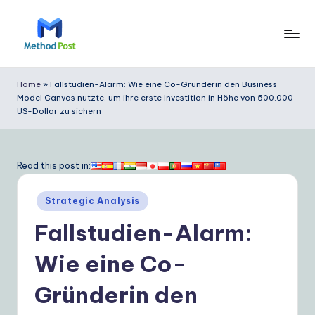
Skip
to
M
content
e
Home
»
Fallstudien-Alarm: Wie eine Co-Gründerin den Business
Model Canvas nutzte, um ihre erste Investition in Höhe von 500.000
t
US-Dollar zu sichern
h
o
Read this post in:
d
P
Posted
Strategic Analysis
in
o
Fallstudien-Alarm:
s
Wie eine Co-
t
Gründerin den
G