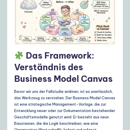
e
S
o
lu
ti
Das Framework:
o
n
Verständnis des
s
Business Model Canvas
Bevor wir uns der Fallstudie widmen, ist es unerlässlich,
das Werkzeug zu verstehen. Der Business Model Canvas
ist eine strategische Management-Vorlage, die zur
Entwicklung neuer oder zur Dokumentation bestehender
Geschäftsmodelle genutzt wird. Er besteht aus neun
Bausteinen, die die Logik beschreiben, wie eine
Organisation Wert schafft, liefert und erfasst.