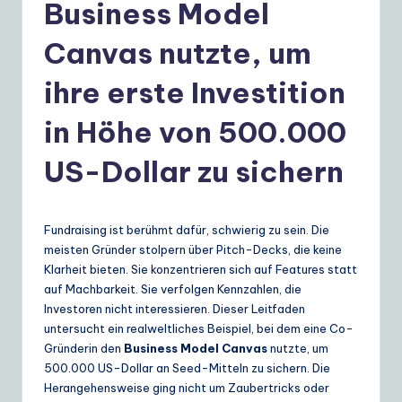
e
Business Model
r
Canvas nutzte, um
m
ihre erste Investition
a
n
in Höhe von 500.000
|
US-Dollar zu sichern
Y
o
Fundraising ist berühmt dafür, schwierig zu sein. Die
u
meisten Gründer stolpern über Pitch-Decks, die keine
r
Klarheit bieten. Sie konzentrieren sich auf Features statt
auf Machbarkeit. Sie verfolgen Kennzahlen, die
D
Investoren nicht interessieren. Dieser Leitfaden
ai
untersucht ein realweltliches Beispiel, bei dem eine Co-
Gründerin den
Business Model Canvas
nutzte, um
ly
500.000 US-Dollar an Seed-Mitteln zu sichern. Die
G
Herangehensweise ging nicht um Zaubertricks oder