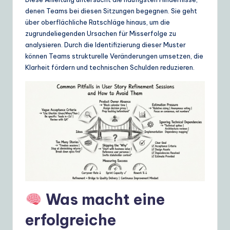
ui
denen Teams bei diesen Sitzungen begegnen. Sie geht
d
über oberflächliche Ratschläge hinaus, um die
zugrundeliegenden Ursachen für Misserfolge zu
e
analysieren. Durch die Identifizierung dieser Muster
t
können Teams strukturelle Veränderungen umsetzen, die
Klarheit fördern und technischen Schulden reduzieren.
o
A
I
&
S
o
ft
w
Was macht eine
a
erfolgreiche
r