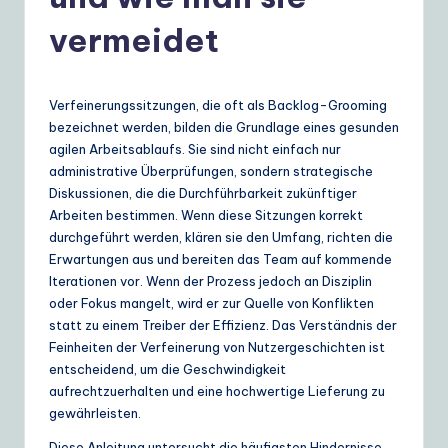
e
r
vermeidet
m
a
Verfeinerungssitzungen, die oft als Backlog-Grooming
n
bezeichnet werden, bilden die Grundlage eines gesunden
agilen Arbeitsablaufs. Sie sind nicht einfach nur
|
administrative Überprüfungen, sondern strategische
Y
Diskussionen, die die Durchführbarkeit zukünftiger
Arbeiten bestimmen. Wenn diese Sitzungen korrekt
o
durchgeführt werden, klären sie den Umfang, richten die
u
Erwartungen aus und bereiten das Team auf kommende
Iterationen vor. Wenn der Prozess jedoch an Disziplin
r
oder Fokus mangelt, wird er zur Quelle von Konflikten
D
statt zu einem Treiber der Effizienz. Das Verständnis der
Feinheiten der Verfeinerung von Nutzergeschichten ist
ai
entscheidend, um die Geschwindigkeit
ly
aufrechtzuerhalten und eine hochwertige Lieferung zu
gewährleisten.
G
Diese Anleitung untersucht die häufigsten Hindernisse,