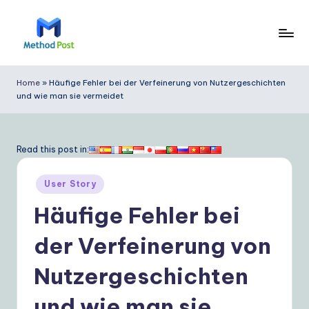
Skip
to
M
content
e
Home
»
Häufige Fehler bei der Verfeinerung von Nutzergeschichten
und wie man sie vermeidet
t
h
o
Read this post in:
d
Posted
User Story
P
in
Häufige Fehler bei
o
s
der Verfeinerung von
t
Nutzergeschichten
G
und wie man sie