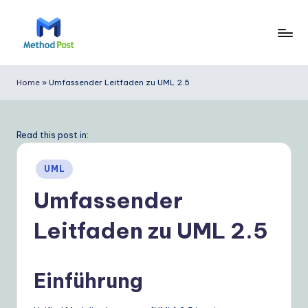
Skip
to
M
content
e
Home
»
Umfassender Leitfaden zu UML 2.5
t
h
Read this post in:
o
Posted
d
UML
in
P
Umfassender
o
Leitfaden zu UML 2.5
s
t
Einführung
G