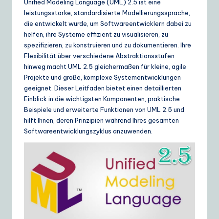
e
Unified Modeling Language (UML) 2.5 ist eine
leistungsstarke, standardisierte Modellierungssprache,
r
die entwickelt wurde, um Softwareentwicklern dabei zu
m
helfen, ihre Systeme effizient zu visualisieren, zu
spezifizieren, zu konstruieren und zu dokumentieren. Ihre
a
Flexibilität über verschiedene Abstraktionsstufen
n
hinweg macht UML 2.5 gleichermaßen für kleine, agile
Projekte und große, komplexe Systementwicklungen
|
geeignet. Dieser Leitfaden bietet einen detaillierten
Y
Einblick in die wichtigsten Komponenten, praktische
Beispiele und erweiterte Funktionen von UML 2.5 und
o
hilft Ihnen, deren Prinzipien während Ihres gesamten
u
Softwareentwicklungszyklus anzuwenden.
r
D
ai
ly
G