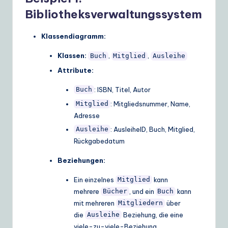
Bibliotheksverwaltungssystem
Klassendiagramm:
Klassen:
,
,
Buch
Mitglied
Ausleihe
Attribute:
: ISBN, Titel, Autor
Buch
: Mitgliedsnummer, Name,
Mitglied
Adresse
: AusleiheID, Buch, Mitglied,
Ausleihe
Rückgabedatum
Beziehungen:
Ein einzelnes
kann
Mitglied
mehrere
, und ein
kann
Bücher
Buch
mit mehreren
über
Mitgliedern
die
Beziehung, die eine
Ausleihe
viele-zu-viele-Beziehung