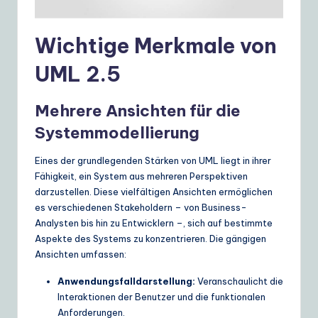
ui
d
Wichtige Merkmale von
e
UML 2.5
t
o
Mehrere Ansichten für die
A
Systemmodellierung
I
Eines der grundlegenden Stärken von UML liegt in ihrer
&
Fähigkeit, ein System aus mehreren Perspektiven
darzustellen. Diese vielfältigen Ansichten ermöglichen
S
es verschiedenen Stakeholdern – von Business-
o
Analysten bis hin zu Entwicklern –, sich auf bestimmte
Aspekte des Systems zu konzentrieren. Die gängigen
ft
Ansichten umfassen:
w
Anwendungsfalldarstellung:
Veranschaulicht die
a
Interaktionen der Benutzer und die funktionalen
r
Anforderungen.