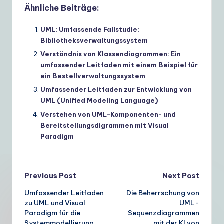
Ähnliche Beiträge:
UML: Umfassende Fallstudie:
Bibliotheksverwaltungssystem
Verständnis von Klassendiagrammen: Ein
umfassender Leitfaden mit einem Beispiel für
ein Bestellverwaltungssystem
Umfassender Leitfaden zur Entwicklung von
UML (Unified Modeling Language)
Verstehen von UML-Komponenten- und
Bereitstellungsdigrammen mit Visual
Paradigm
Post
Previous Post
Next Post
Umfassender Leitfaden
Die Beherrschung von
navigation
zu UML und Visual
UML-
Paradigm für die
Sequenzdiagrammen
Systemmodellierung
mit der KI von