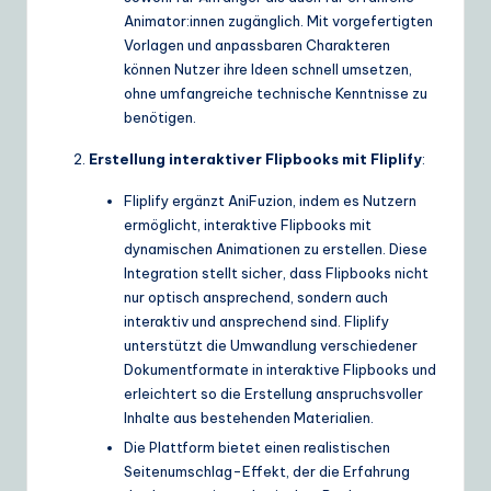
Animator:innen zugänglich. Mit vorgefertigten
e
Vorlagen und anpassbaren Charakteren
S
können Nutzer ihre Ideen schnell umsetzen,
ohne umfangreiche technische Kenntnisse zu
o
benötigen.
lu
Erstellung interaktiver Flipbooks mit Fliplify
:
ti
Fliplify ergänzt AniFuzion, indem es Nutzern
o
ermöglicht, interaktive Flipbooks mit
n
dynamischen Animationen zu erstellen. Diese
Integration stellt sicher, dass Flipbooks nicht
s
nur optisch ansprechend, sondern auch
interaktiv und ansprechend sind. Fliplify
unterstützt die Umwandlung verschiedener
Dokumentformate in interaktive Flipbooks und
erleichtert so die Erstellung anspruchsvoller
Inhalte aus bestehenden Materialien.
Die Plattform bietet einen realistischen
Seitenumschlag-Effekt, der die Erfahrung