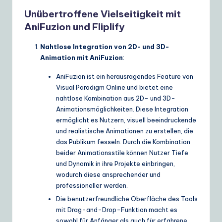
ui
Unübertroffene Vielseitigkeit mit
d
AniFuzion und Fliplify
e
Nahtlose Integration von 2D- und 3D-
t
Animation mit AniFuzion
:
o
AniFuzion ist ein herausragendes Feature von
A
Visual Paradigm Online und bietet eine
nahtlose Kombination aus 2D- und 3D-
I
Animationsmöglichkeiten. Diese Integration
&
ermöglicht es Nutzern, visuell beeindruckende
und realistische Animationen zu erstellen, die
S
das Publikum fesseln. Durch die Kombination
o
beider Animationsstile können Nutzer Tiefe
und Dynamik in ihre Projekte einbringen,
ft
wodurch diese ansprechender und
w
professioneller werden.
Die benutzerfreundliche Oberfläche des Tools
a
mit Drag-and-Drop-Funktion macht es
r
sowohl für Anfänger als auch für erfahrene