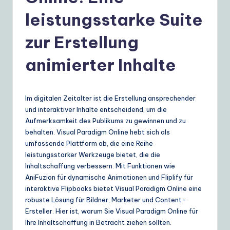
e
leistungsstarke Suite
r
m
zur Erstellung
a
animierter Inhalte
n
|
Im digitalen Zeitalter ist die Erstellung ansprechender
Y
und interaktiver Inhalte entscheidend, um die
o
Aufmerksamkeit des Publikums zu gewinnen und zu
behalten. Visual Paradigm Online hebt sich als
u
umfassende Plattform ab, die eine Reihe
r
leistungsstarker Werkzeuge bietet, die die
Inhaltschaffung verbessern. Mit Funktionen wie
D
AniFuzion für dynamische Animationen und Fliplify für
ai
interaktive Flipbooks bietet Visual Paradigm Online eine
robuste Lösung für Bildner, Marketer und Content-
ly
Ersteller. Hier ist, warum Sie Visual Paradigm Online für
G
Ihre Inhaltschaffung in Betracht ziehen sollten.