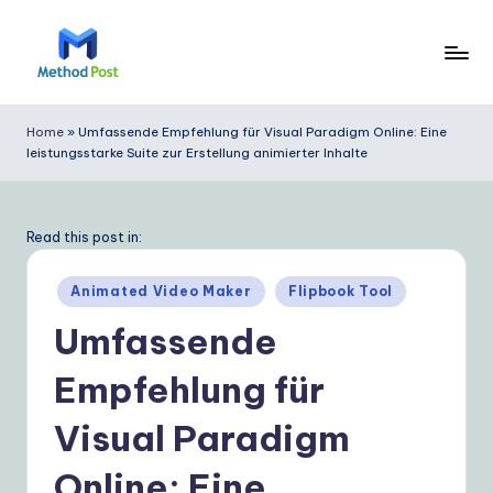
Skip
to
M
content
e
Home
»
Umfassende Empfehlung für Visual Paradigm Online: Eine
leistungsstarke Suite zur Erstellung animierter Inhalte
t
h
o
Read this post in:
d
Posted
Animated Video Maker
Flipbook Tool
P
in
Umfassende
o
Empfehlung für
s
t
Visual Paradigm
G
Online: Eine