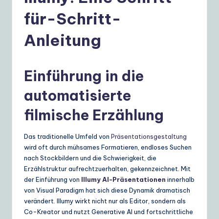
e
für-Schritt-
r
m
Anleitung
a
n
Einführung in die
|
automatisierte
Y
filmische Erzählung
o
u
Das traditionelle Umfeld von
Präsentationsgestaltung
r
wird oft durch mühsames Formatieren, endloses Suchen
nach Stockbildern und die Schwierigkeit, die
D
Erzählstruktur aufrechtzuerhalten, gekennzeichnet. Mit
ai
der Einführung von
Illumy AI-Präsentationen
innerhalb
von Visual Paradigm hat sich diese Dynamik dramatisch
ly
verändert. Illumy wirkt nicht nur als Editor, sondern als
G
Co-Kreator und nutzt Generative AI und fortschrittliche