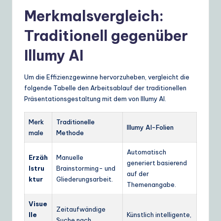
Merkmalsvergleich:
Traditionell gegenüber
Illumy AI
Um die Effizienzgewinne hervorzuheben, vergleicht die
folgende Tabelle den Arbeitsablauf der traditionellen
Präsentationsgestaltung mit dem von Illumy AI.
Merk
Traditionelle
Illumy AI-Folien
male
Methode
Automatisch
Erzäh
Manuelle
generiert basierend
lstru
Brainstorming- und
auf der
ktur
Gliederungsarbeit.
Themenangabe.
Visue
Zeitaufwändige
lle
Künstlich intelligente,
Suche nach