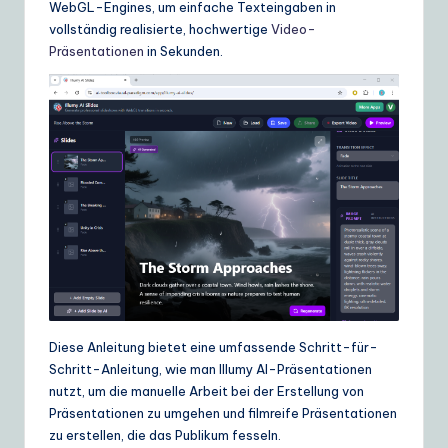
WebGL-Engines, um einfache Texteingaben in
ui
vollständig realisierte, hochwertige
Video-
d
Präsentationen
in Sekunden.
e
t
o
A
I
&
S
o
ft
Diese Anleitung bietet eine umfassende Schritt-für-
Schritt-Anleitung, wie man Illumy AI-Präsentationen
w
nutzt, um die manuelle Arbeit bei der Erstellung von
a
Präsentationen zu umgehen und filmreife Präsentationen
zu erstellen, die das Publikum fesseln.
r