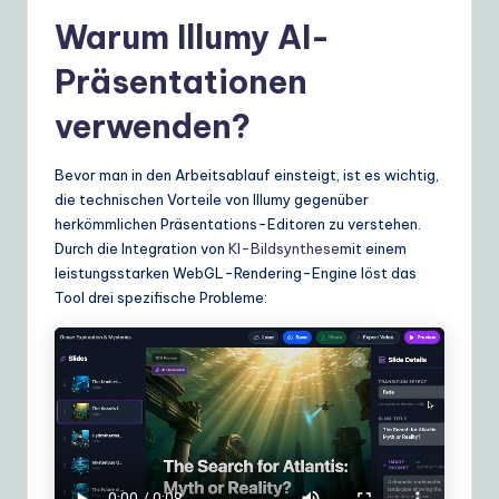
e
Warum Illumy AI-
S
Präsentationen
o
verwenden?
lu
ti
Bevor man in den Arbeitsablauf einsteigt, ist es wichtig,
die technischen Vorteile von Illumy gegenüber
o
herkömmlichen Präsentations-Editoren zu verstehen.
n
Durch die Integration von
KI-Bildsynthese
mit einem
leistungsstarken WebGL-Rendering-Engine löst das
s
Tool drei spezifische Probleme: