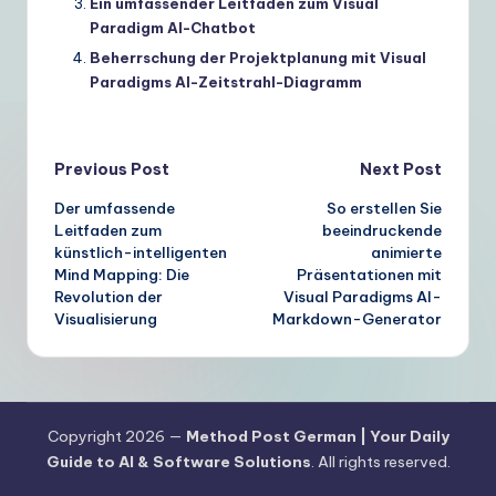
Ein umfassender Leitfaden zum Visual
Paradigm AI-Chatbot
Beherrschung der Projektplanung mit Visual
Paradigms AI-Zeitstrahl-Diagramm
Post
Previous Post
Next Post
Der umfassende
So erstellen Sie
navigation
Leitfaden zum
beeindruckende
künstlich-intelligenten
animierte
Mind Mapping: Die
Präsentationen mit
Revolution der
Visual Paradigms AI-
Visualisierung
Markdown-Generator
Copyright 2026 —
Method Post German | Your Daily
Guide to AI & Software Solutions
. All rights reserved.