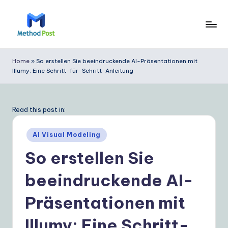
Skip
to
M
content
e
Home
»
So erstellen Sie beeindruckende AI-Präsentationen mit
Illumy: Eine Schritt-für-Schritt-Anleitung
t
h
o
Read this post in:
d
Posted
AI Visual Modeling
P
in
So erstellen Sie
o
beeindruckende AI-
s
t
Präsentationen mit
G
Illumy: Eine Schritt-