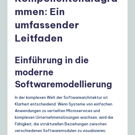
e
mmen: Ein
r
m
umfassender
a
Leitfaden
n
|
Einführung in die
Y
o
moderne
u
Softwaremodellierung
r
In der komplexen Welt der Softwarearchitektur ist
D
Klarheit entscheidend. Wenn Systeme von einfachen
ai
Anwendungen zu verteilten Microservices und
komplexen Unternehmenslösungen wachsen, wird die
ly
Fähigkeit, die strukturellen Beziehungen zwischen
G
verschiedenen Softwaremodulen zu visualisieren,