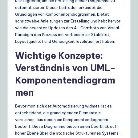
KI integrieren, um die Erstellung dieser Diagramme zu
e
automatisieren. Dieser Leitfaden erkundet die
Grundlagen von Komponentendiagrammen, bietet
S
schrittweise Anleitungen zur Erstellung und hebt hervor,
o
wie die neuesten Updates des AI-Chatbots von Visual
Paradigm den Prozess mit verbesserter Stabilität,
lu
Layoutqualität und Genauigkeit revolutioniert haben.
ti
Wichtige Konzepte:
o
Verständnis von UML-
n
Komponentendiagram
s
men
Bevor man sich der Automatisierung widmet, ist es
entscheidend, die grundlegenden Elemente zu
verstehen, aus denen ein Komponentendiagramm
besteht. Diese Diagramme bieten einen Überblick auf
hoher Ebene über die
statische Struktur
eines Systems,