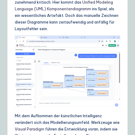
zunehmend kritisch. Hier kommt das
Unified Modeling
ui
Language (UML) Komponentendiagramm
ins Spiel, als
d
ein wesentliches Artefakt. Doch das manuelle Zeichnen
dieser Diagramme kann zeitaufwendig und anfällig für
e
Layoutfehler sein.
t
o
A
I
&
S
o
ft
w
Mit dem Aufkommen der künstlichen Intelligenz
a
verändert sich das Modellierungsumfeld. Werkzeuge wie
Visual Paradigm
führen die Entwicklung voran, indem sie
r