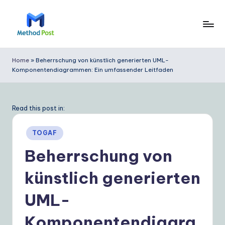
Skip
to
M
content
e
Home
»
Beherrschung von künstlich generierten UML-
Komponentendiagrammen: Ein umfassender Leitfaden
t
h
o
Read this post in:
d
Posted
TOGAF
P
in
Beherrschung von
o
künstlich generierten
s
t
UML-
G
Komponentendiagra