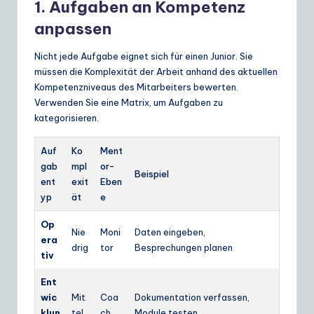
1. Aufgaben an Kompetenz
anpassen
Nicht jede Aufgabe eignet sich für einen Junior. Sie
müssen die Komplexität der Arbeit anhand des aktuellen
Kompetenzniveaus des Mitarbeiters bewerten.
Verwenden Sie eine Matrix, um Aufgaben zu
kategorisieren.
Auf
Ko
Ment
gab
mpl
or-
Beispiel
ent
exit
Eben
yp
ät
e
Op
Nie
Moni
Daten eingeben,
era
drig
tor
Besprechungen planen
tiv
Ent
wic
Mit
Coa
Dokumentation verfassen,
klun
tel
ch
Module testen