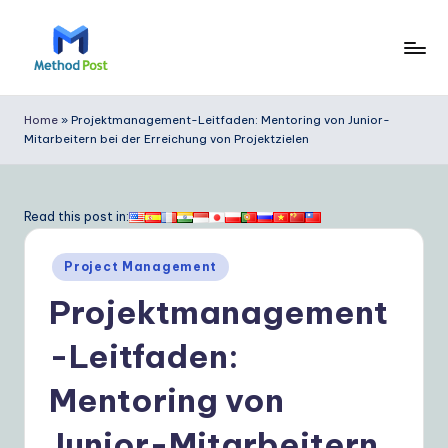
Skip
to
M
content
e
Home
»
Projektmanagement-Leitfaden: Mentoring von Junior-
Mitarbeitern bei der Erreichung von Projektzielen
t
h
o
Read this post in:
d
Posted
Project Management
P
in
Projektmanagement
o
s
-Leitfaden:
t
Mentoring von
G
Junior-Mitarbeitern