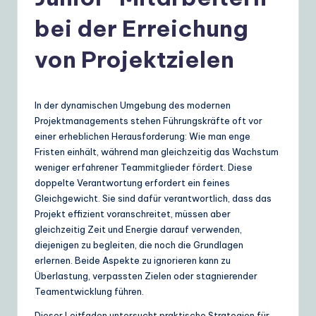
e
r
bei der Erreichung
m
von Projektzielen
a
n
In der dynamischen Umgebung des modernen
|
Projektmanagements stehen Führungskräfte oft vor
Y
einer erheblichen Herausforderung: Wie man enge
Fristen einhält, während man gleichzeitig das Wachstum
o
weniger erfahrener Teammitglieder fördert. Diese
u
doppelte Verantwortung erfordert ein feines
Gleichgewicht. Sie sind dafür verantwortlich, dass das
r
Projekt effizient voranschreitet, müssen aber
D
gleichzeitig Zeit und Energie darauf verwenden,
diejenigen zu begleiten, die noch die Grundlagen
ai
erlernen. Beide Aspekte zu ignorieren kann zu
ly
Überlastung, verpassten Zielen oder stagnierender
Teamentwicklung führen.
G
Dieser Leitfaden untersucht praktische Strategien für