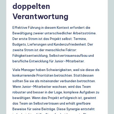
doppelten
e
Verantwortung
S
o
Effektive Führung in diesem Kontext erfordert die
lu
Bewältigung zweier unterschiedlicher Arbeitsströme.
Der erste Strom ist das Projekt selbst: Termine,
ti
Budgets, Lieferungen und Kundenzufriedenheit. Der
o
zweite Strom ist der menschliche Faktor:
Fähigkeitsentwicklung, Selbstvertrauensaufbau und
n
berufliche Entwicklung für Junior-Mitarbeiter.
s
Viele Manager haben Schwierigkeiten, weil sie diese als
konkurrierende Prioritäten betrachten. Stattdessen
sollten Sie sie als miteinander verbunden betrachten.
Wenn Junior-Mitarbeiter wachsen, wird das Team
robuster und besser in der Lage, komplexe Aufgaben zu
bewältigen. Wenn das Projekt erfolgreich ist, gewinnt
das Team an Selbstvertrauen und erhält greifbare
Beweise für seine Beiträge. Diese Synergie entsteht