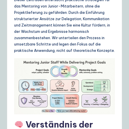
ui
das Mentoring von Junior-Mitarbeitern, ohne die
d
Projektlieferung zu gefährden. Durch die Einführung
strukturierter Ansätze zur Delegation, Kommunikation
e
und Zeitmanagement können Sie eine Kultur fördern, in
t
der Wachstum und Ergebnisse harmonisch
zusammenbestehen. Wir unterteilen den Prozess in
o
umsetzbare Schritte und legen den Fokus auf die
A
praktische Anwendung, nicht auf theoretische Konzepte.
I
&
S
o
ft
w
a
Verständnis der
r