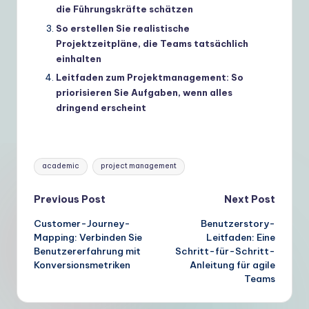
die Führungskräfte schätzen
So erstellen Sie realistische
Projektzeitpläne, die Teams tatsächlich
einhalten
Leitfaden zum Projektmanagement: So
priorisieren Sie Aufgaben, wenn alles
dringend erscheint
Tags:
academic
project management
Post
Previous Post
Next Post
Customer-Journey-
Benutzerstory-
navigation
Mapping: Verbinden Sie
Leitfaden: Eine
Benutzererfahrung mit
Schritt-für-Schritt-
Konversionsmetriken
Anleitung für agile
Teams