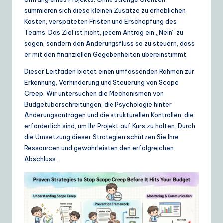
ui
summieren sich diese kleinen Zusätze zu erheblichen
d
Kosten, verspäteten Fristen und Erschöpfung des
Teams. Das Ziel ist nicht, jedem Antrag ein „Nein“ zu
e
sagen, sondern den Änderungsfluss so zu steuern, dass
t
er mit den finanziellen Gegebenheiten übereinstimmt.
o
Dieser Leitfaden bietet einen umfassenden Rahmen zur
Erkennung, Verhinderung und Steuerung von Scope
A
Creep. Wir untersuchen die Mechanismen von
I
Budgetüberschreitungen, die Psychologie hinter
Änderungsanträgen und die strukturellen Kontrollen, die
&
erforderlich sind, um Ihr Projekt auf Kurs zu halten. Durch
S
die Umsetzung dieser Strategien schützen Sie Ihre
Ressourcen und gewährleisten den erfolgreichen
o
Abschluss.
ft
w
a
r