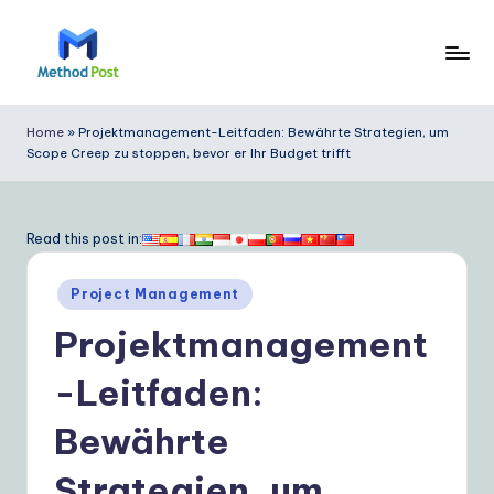
Skip
to
M
content
e
Home
»
Projektmanagement-Leitfaden: Bewährte Strategien, um
Scope Creep zu stoppen, bevor er Ihr Budget trifft
t
h
o
Read this post in:
d
Posted
Project Management
P
in
Projektmanagement
o
s
-Leitfaden:
t
Bewährte
G
Strategien, um