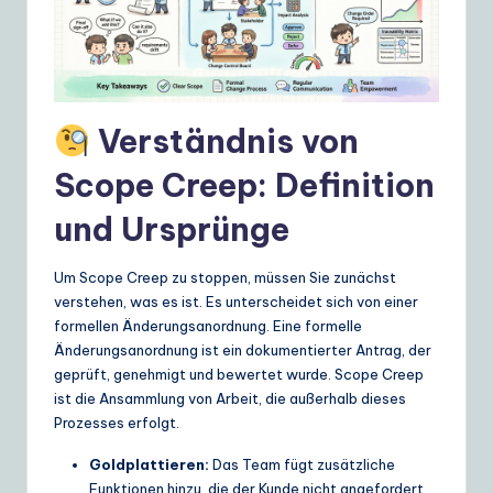
e
S
o
Verständnis von
lu
ti
Scope Creep: Definition
o
und Ursprünge
n
Um Scope Creep zu stoppen, müssen Sie zunächst
s
verstehen, was es ist. Es unterscheidet sich von einer
formellen Änderungsanordnung. Eine formelle
Änderungsanordnung ist ein dokumentierter Antrag, der
geprüft, genehmigt und bewertet wurde. Scope Creep
ist die Ansammlung von Arbeit, die außerhalb dieses
Prozesses erfolgt.
Goldplattieren:
Das Team fügt zusätzliche
Funktionen hinzu, die der Kunde nicht angefordert