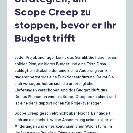
e
r
Scope Creep zu
m
stoppen, bevor er Ihr
a
Budget trifft
n
|
Y
Jeder Projektmanager kennt das Gefühl. Sie haben einen
soliden Plan, ein klares Budget und eine Frist. Dann
o
schlägt ein Stakeholder eine kleine Änderung vor. Ein
u
anderer beantragt eine Funktionsergänzung. Bevor Sie
sich versagen, haben sich die ursprünglichen
r
Lieferungen verschoben, und das Budget läuft aus.
D
Dieses Phänomen wird als Scope Creep bezeichnet und
ist eine der Hauptursachen für Projektversagen.
ai
Scope Creep geschieht nicht über Nacht. Es handelt
ly
sich um eine schrittweise Ansammlung unkontrollierter
G
Änderungen und eines kontinuierlichen Wachstums im
Umfang eines Projekts. Ohne strenge Grenzen