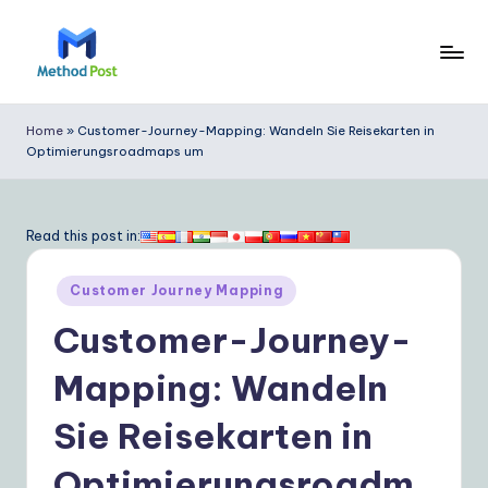
Skip
to
M
content
e
Home
»
Customer-Journey-Mapping: Wandeln Sie Reisekarten in
Optimierungsroadmaps um
t
h
o
Read this post in:
d
Posted
Customer Journey Mapping
P
in
Customer-Journey-
o
s
Mapping: Wandeln
t
Sie Reisekarten in
G
Optimierungsroadm