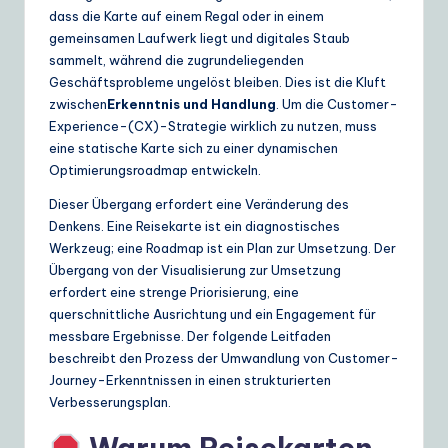
ui
dass die Karte auf einem Regal oder in einem
gemeinsamen Laufwerk liegt und digitales Staub
d
sammelt, während die zugrundeliegenden
e
Geschäftsprobleme ungelöst bleiben. Dies ist die Kluft
zwischen
Erkenntnis und Handlung
. Um die Customer-
t
Experience-(CX)-Strategie wirklich zu nutzen, muss
o
eine statische Karte sich zu einer dynamischen
Optimierungsroadmap entwickeln.
A
Dieser Übergang erfordert eine Veränderung des
I
Denkens. Eine Reisekarte ist ein diagnostisches
&
Werkzeug; eine Roadmap ist ein Plan zur Umsetzung. Der
Übergang von der Visualisierung zur Umsetzung
S
erfordert eine strenge Priorisierung, eine
o
querschnittliche Ausrichtung und ein Engagement für
messbare Ergebnisse. Der folgende Leitfaden
ft
beschreibt den Prozess der Umwandlung von Customer-
w
Journey-Erkenntnissen in einen strukturierten
Verbesserungsplan.
a
r