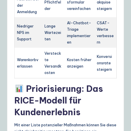
Pflichtfel
sformular
akquise
der
der
vereinfachen
steigern
Anmeldung
AI-Chatbot-
CSAT-
Niedriger
Lange
Triage
Werte
NPS im
Wartezei
implementier
verbesse
Support
ten
en
rn
Versteck
Konversi
Warenkorbv
te
Kosten früher
onsrate
erlassen
Versandk
anzeigen
steigern
osten
Priorisierung: Das
RICE-Modell für
Kundenerlebnis
Mit einer Liste potenzieller Maßnahmen können Sie diese