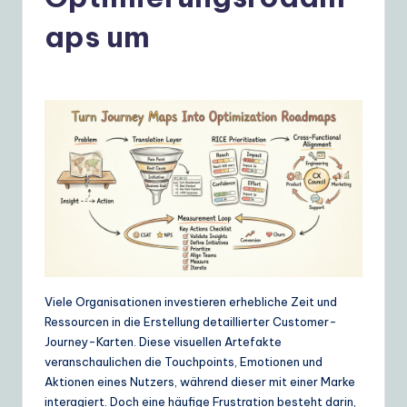
e
r
aps um
m
a
n
|
Y
o
u
r
D
Viele Organisationen investieren erhebliche Zeit und
Ressourcen in die Erstellung detaillierter Customer-
ai
Journey-Karten. Diese visuellen Artefakte
ly
veranschaulichen die Touchpoints, Emotionen und
Aktionen eines Nutzers, während dieser mit einer Marke
G
interagiert. Doch eine häufige Frustration besteht darin,