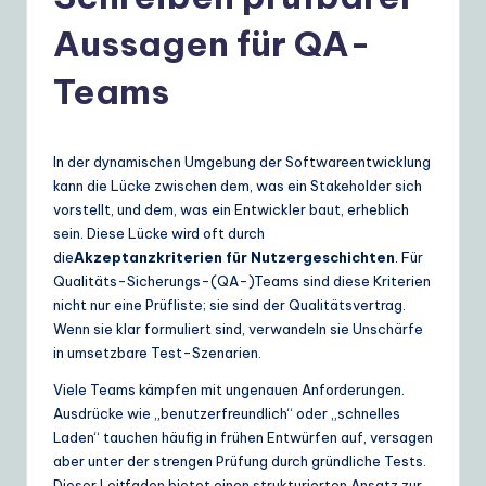
e
r
Aussagen für QA-
m
Teams
a
n
In der dynamischen Umgebung der Softwareentwicklung
|
kann die Lücke zwischen dem, was ein Stakeholder sich
Y
vorstellt, und dem, was ein Entwickler baut, erheblich
sein. Diese Lücke wird oft durch
o
die
Akzeptanzkriterien für Nutzergeschichten
. Für
u
Qualitäts-Sicherungs-(QA-)Teams sind diese Kriterien
nicht nur eine Prüfliste; sie sind der Qualitätsvertrag.
r
Wenn sie klar formuliert sind, verwandeln sie Unschärfe
D
in umsetzbare Test-Szenarien.
ai
Viele Teams kämpfen mit ungenauen Anforderungen.
Ausdrücke wie „benutzerfreundlich“ oder „schnelles
ly
Laden“ tauchen häufig in frühen Entwürfen auf, versagen
G
aber unter der strengen Prüfung durch gründliche Tests.
Dieser Leitfaden bietet einen strukturierten Ansatz zur