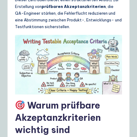
ui
Erstellung von
prüfbaren Akzeptanzkriterien
, die
d
QA-Engineer stärken, die Fehlerflucht reduzieren und
eine Abstimmung zwischen Produkt-, Entwicklungs- und
e
Testfunktionen sicherstellen.
t
o
A
I
&
S
o
Warum prüfbare
ft
w
Akzeptanzkriterien
a
wichtig sind
r