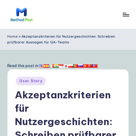
Skip
to
M
content
e
Home
»
Akzeptanzkriterien für Nutzergeschichten: Schreiben
prüfbarer Aussagen für QA-Teams
t
h
o
Read this post in:
d
Posted
User Story
P
in
Akzeptanzkriterien
o
s
für
t
Nutzergeschichten:
G
Schreiben prüfbarer