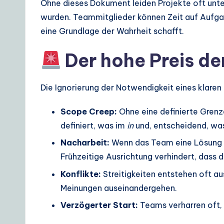
Ohne dieses Dokument leiden Projekte oft unte
S
wurden. Teammitglieder können Zeit auf Aufgab
o
eine Grundlage der Wahrheit schafft.
lu
Der hohe Preis de
ti
Die Ignorierung der Notwendigkeit eines klaren 
o
Scope Creep:
Ohne eine definierte Grenz
n
definiert, was im
in
und, entscheidend, wa
s
Nacharbeit:
Wenn das Team eine Lösung ers
Frühzeitige Ausrichtung verhindert, dass 
Konflikte:
Streitigkeiten entstehen oft au
Meinungen auseinandergehen.
Verzögerter Start:
Teams verharren oft, 