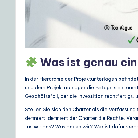
o
A
I
&
S
Was ist genau ein
o
ft
In der Hierarchie der Projektunterlagen befindet
und dem Projektmanager die Befugnis einräumt,
w
Geschäftsfall, der die Investition rechtfertigt,
a
Stellen Sie sich den Charter als die Verfassung
r
definiert, definiert der Charter die Rechte, 
tun wir das? Was bauen wir? Wer ist dafür vera
e