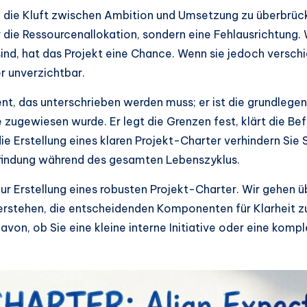
ie Kluft zwischen Ambition und Umsetzung zu überbrücken
oder die Ressourcenallokation, sondern eine Fehlausrichtun
ind, hat das Projekt eine Chance. Wenn sie jedoch verschi
r unverzichtbar.
nt, das unterschrieben werden muss; er ist die grundlegend
 zugewiesen wurde. Er legt die Grenzen fest, klärt die Be
ie Erstellung eines klaren Projekt-Charter verhindern Si
findung während des gesamten Lebenszyklus.
r Erstellung eines robusten Projekt-Charter. Wir gehen ü
rstehen, die entscheidenden Komponenten für Klarheit zu 
von, ob Sie eine kleine interne Initiative oder eine komp