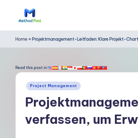
Skip
to
M
content
e
Home
»
Projektmanagement-Leitfaden: Klare Projekt-Charte
t
h
Read this post in:
o
Posted
Project Management
d
in
Projektmanagemen
P
verfassen, um Erw
o
s