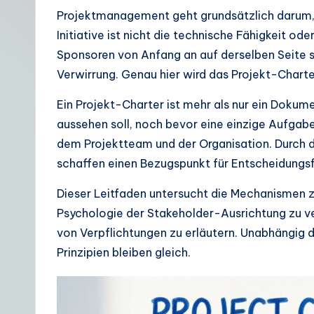
t
Projektmanagement geht grundsätzlich darum, d
Initiative ist nicht die technische Fähigkeit 
G
Sponsoren von Anfang an auf derselben Seite s
e
Verwirrung. Genau hier wird das Projekt-Charte
r
Ein Projekt-Charter ist mehr als nur ein Dokume
aussehen soll, noch bevor eine einzige Aufgabe
m
dem Projektteam und der Organisation. Durch d
a
schaffen einen Bezugspunkt für Entscheidungs
n
Dieser Leitfaden untersucht die Mechanismen zu
Psychologie der Stakeholder-Ausrichtung zu ve
|
von Verpflichtungen zu erläutern. Unabhängig da
Y
Prinzipien bleiben gleich.
o
u